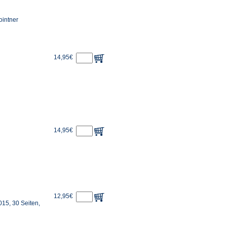
ointner
14,95€
14,95€
12,95€
15, 30 Seiten,