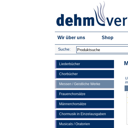
Wir über uns
Shop
Suche:
M
Liederbücher
Chorbücher
U
i
Messen / Geistliche Werke
Frauenchorsätze
Männerchorsätze
Chormusik in Einzelausgaben
Musicals / Oratorien