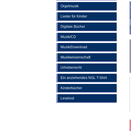
Orgelmusik
Lieder für Kinder
Digitale Bücher
Musik/CD
Musik/Download
Musikwissenschaft
Urheberrecht
Ein anziehendes NGL T-Shirt
Kinderbücher
Leselust