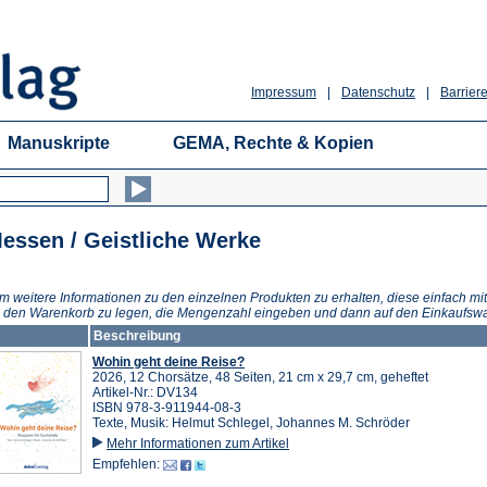
Impressum
|
Datenschutz
|
Barriere
Manuskripte
GEMA, Rechte & Kopien
essen / Geistliche Werke
m weitere Informationen zu den einzelnen Produkten zu erhalten, diese einfach mit
n den Warenkorb zu legen, die Mengenzahl eingeben und dann auf den Einkaufswa
Beschreibung
Wohin geht deine Reise?
2026, 12 Chorsätze, 48 Seiten, 21 cm x 29,7 cm, geheftet
Artikel-Nr.: DV134
ISBN 978-3-911944-08-3
Texte, Musik: Helmut Schlegel, Johannes M. Schröder
Mehr Informationen zum Artikel
Empfehlen: