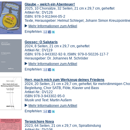
Glaube – welch ein Abenteuer!
2025, 10 Chorsätze, 32 Seiten, 21 cm x 29,7 cm, geheftet
Artikel-Nr.: DV126
ISBN: 978-3-911944-05-2
Texte, Herausgeber: Helmut Schlegel, Johann Simon Kreuzpointne
Mehr Informationen zum Artikel
Empfehlen:
Gossec: O Salutaris
2024, 8 Seiten, 21 cm x 29,7 cm, geheftet
Artikel-Nr.: DV119
ISBN: 978-3-943302-92-9, ISMN: 979-0-50226-117-7
Herausgeber: Dr. Johannes M. Schröder
Mehr Informationen zum Artikel
Empfehlen:
Herr, mach mich zum Werkzeug deines Friedens
2024, 20 Seiten, 21 cm x 29,7 cm, geheftet, für mehrstimmigen Cho
Begleitung, Chor SATB, Flöte, Klavier und Bass
Artikel-Nr.: DV122
ISBN 978-3-943302-95-0
Musik und Text: Martin Außem
Mehr Informationen zum Artikel
Empfehlen:
Terpsichore Nova
2023, 64 Seiten, 21 cm x 29,7 cm, Spiralbindung
Artikel-Nr.: DV106