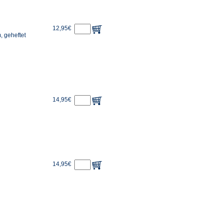
12,95€
, geheftet
14,95€
14,95€