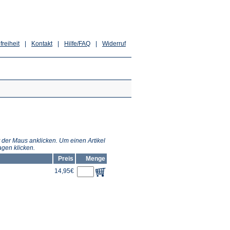
freiheit
|
Kontakt
|
Hilfe/FAQ
|
Widerruf
 der Maus anklicken. Um einen Artikel
gen klicken.
Preis
Menge
14,95€