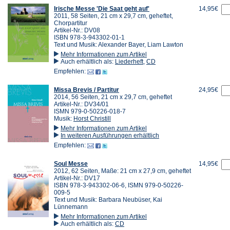
Irische Messe 'Die Saat geht auf'
14,95€
2011, 58 Seiten, 21 cm x 29,7 cm, geheftet,
Chorpartitur
Artikel-Nr.: DV08
ISBN 978-3-943302-01-1
Text und Musik: Alexander Bayer, Liam Lawton
Mehr Informationen zum Artikel
Auch erhältlich als:
Liederheft
,
CD
Empfehlen:
Missa Brevis / Partitur
24,95€
2014, 56 Seiten, 21 cm x 29,7 cm, geheftet
Artikel-Nr.: DV34/01
ISMN 979-0-50226-018-7
Musik:
Horst Christill
Mehr Informationen zum Artikel
In weiteren Ausführungen erhältlich
Empfehlen:
Soul Messe
14,95€
2012, 62 Seiten, Maße: 21 cm x 27,9 cm, geheftet
Artikel-Nr.: DV17
ISBN 978-3-943302-06-6, ISMN 979-0-50226-
009-5
Text und Musik: Barbara Neubüser, Kai
Lünnemann
Mehr Informationen zum Artikel
Auch erhältlich als:
CD