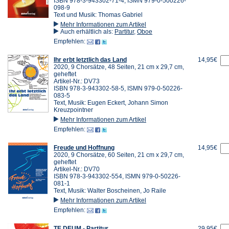
ISBN 978-3-943302-71-4, ISMN 979-0-500226-
098-9
Text und Musik: Thomas Gabriel
Mehr Informationen zum Artikel
Auch erhältlich als:
Partitur
,
Oboe
Empfehlen:
Ihr erbt letztlich das Land
14,95€
2020, 9 Chorsätze, 48 Seiten, 21 cm x 29,7 cm,
geheftet
Artikel-Nr.: DV73
ISBN 978-3-943302-58-5, ISMN 979-0-50226-
083-5
Text, Musik: Eugen Eckert, Johann Simon
Kreuzpointner
Mehr Informationen zum Artikel
Empfehlen:
Freude und Hoffnung
14,95€
2020, 9 Chorsätze, 60 Seiten, 21 cm x 29,7 cm,
geheftet
Artikel-Nr.: DV70
ISBN 978-3-943302-554, ISMN 979-0-50226-
081-1
Text, Musik: Walter Boscheinen, Jo Raile
Mehr Informationen zum Artikel
Empfehlen:
TE DEUM - Partitur
29,95€