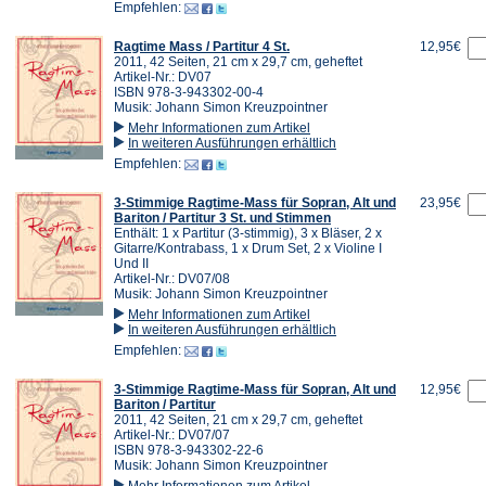
Empfehlen:
Ragtime Mass / Partitur 4 St.
12,95€
2011, 42 Seiten, 21 cm x 29,7 cm, geheftet
Artikel-Nr.: DV07
ISBN 978-3-943302-00-4
Musik: Johann Simon Kreuzpointner
Mehr Informationen zum Artikel
In weiteren Ausführungen erhältlich
Empfehlen:
3-Stimmige Ragtime-Mass für Sopran, Alt und
23,95€
Bariton / Partitur 3 St. und Stimmen
Enthält: 1 x Partitur (3-stimmig), 3 x Bläser, 2 x
Gitarre/Kontrabass, 1 x Drum Set, 2 x Violine I
Und II
Artikel-Nr.: DV07/08
Musik: Johann Simon Kreuzpointner
Mehr Informationen zum Artikel
In weiteren Ausführungen erhältlich
Empfehlen:
3-Stimmige Ragtime-Mass für Sopran, Alt und
12,95€
Bariton / Partitur
2011, 42 Seiten, 21 cm x 29,7 cm, geheftet
Artikel-Nr.: DV07/07
ISBN 978-3-943302-22-6
Musik: Johann Simon Kreuzpointner
Mehr Informationen zum Artikel