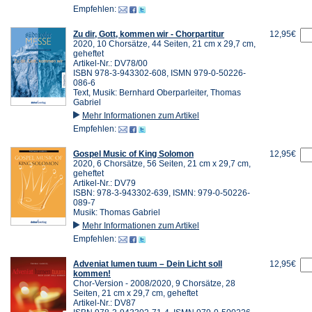
Empfehlen:
Zu dir, Gott, kommen wir - Chorpartitur
12,95€
2020, 10 Chorsätze, 44 Seiten, 21 cm x 29,7 cm,
geheftet
Artikel-Nr.: DV78/00
ISBN 978-3-943302-608, ISMN 979-0-50226-
086-6
Text, Musik: Bernhard Oberparleiter, Thomas
Gabriel
Mehr Informationen zum Artikel
Empfehlen:
Gospel Music of King Solomon
12,95€
2020, 6 Chorsätze, 56 Seiten, 21 cm x 29,7 cm,
geheftet
Artikel-Nr.: DV79
ISBN: 978-3-943302-639, ISMN: 979-0-50226-
089-7
Musik: Thomas Gabriel
Mehr Informationen zum Artikel
Empfehlen:
Adveniat lumen tuum – Dein Licht soll
12,95€
kommen!
Chor-Version - 2008/2020, 9 Chorsätze, 28
Seiten, 21 cm x 29,7 cm, geheftet
Artikel-Nr.: DV87