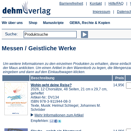
Barrierefreiheit
|
Kontakt
|
Hilfe/FAQ
|
Impressum
|
Datensc
Wir über uns
Shop
Manuskripte
GEMA, Rechte & Kopien
Suche:
Messen / Geistliche Werke
Um weitere Informationen zu den einzelnen Produkten zu erhalten, diese einfach
der Maus anklicken. Um einen Artikel in den Warenkorb zu legen, die Mengenza
eingeben und dann auf den Einkaufswagen klicken.
Beschreibung
Preis
Wohin geht deine Reise?
14,95€
2026, 12 Chorsätze, 48 Seiten, 21 cm x 29,7 cm,
geheftet
Artikel-Nr.: DV134
ISBN 978-3-911944-08-3
Texte, Musik: Helmut Schlegel, Johannes M.
Schröder
Mehr Informationen zum Artikel
Empfehlen: