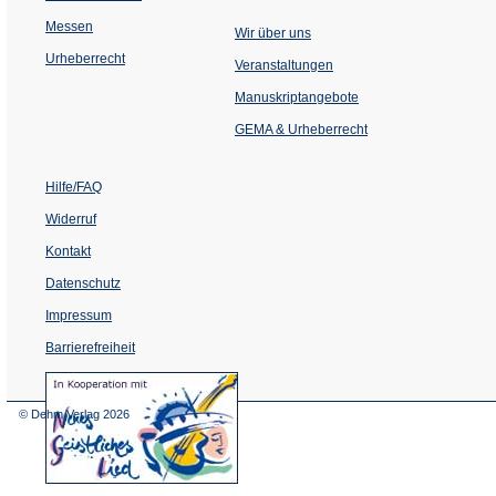
Messen
Wir über uns
Urheberrecht
(Öffnet
Veranstaltungen
in
einem
Manuskriptangebote
neuen
Tab)
GEMA & Urheberrecht
Hilfe/FAQ
Widerruf
Kontakt
Datenschutz
Impressum
Barrierefreiheit
(Öffnet
in
einem
© Dehm Verlag
2026
neuen
Tab)