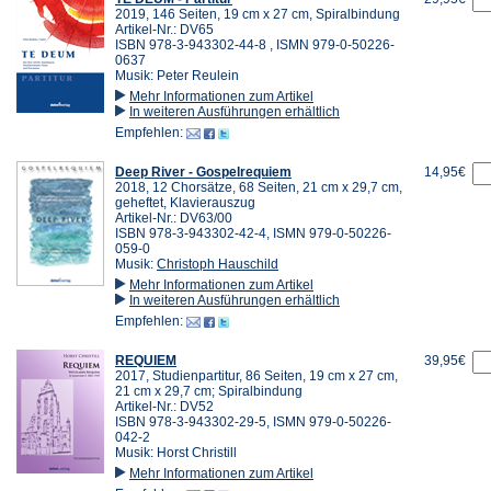
2019, 146 Seiten, 19 cm x 27 cm, Spiralbindung
Artikel-Nr.: DV65
ISBN 978-3-943302-44-8 , ISMN 979-0-50226-
0637
Musik: Peter Reulein
Mehr Informationen zum Artikel
In weiteren Ausführungen erhältlich
Empfehlen:
Deep River - Gospelrequiem
14,95€
2018, 12 Chorsätze, 68 Seiten, 21 cm x 29,7 cm,
geheftet, Klavierauszug
Artikel-Nr.: DV63/00
ISBN 978-3-943302-42-4, ISMN 979-0-50226-
059-0
Musik:
Christoph Hauschild
Mehr Informationen zum Artikel
In weiteren Ausführungen erhältlich
Empfehlen:
REQUIEM
39,95€
2017, Studienpartitur, 86 Seiten, 19 cm x 27 cm,
21 cm x 29,7 cm; Spiralbindung
Artikel-Nr.: DV52
ISBN 978-3-943302-29-5, ISMN 979-0-50226-
042-2
Musik: Horst Christill
Mehr Informationen zum Artikel