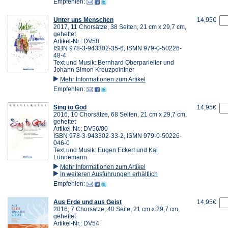
Empfehlen:
Unter uns Menschen
14,95€
2017, 11 Chorsätze, 38 Seiten, 21 cm x 29,7 cm,
geheftet
Artikel-Nr.: DV58
ISBN 978-3-943302-35-6, ISMN 979-0-50226-
48-4
Text und Musik: Bernhard Oberparleiter und
Johann Simon Kreuzpointner
Mehr Informationen zum Artikel
Empfehlen:
Sing to God
14,95€
2016, 10 Chorsätze, 68 Seiten, 21 cm x 29,7 cm,
geheftet
Artikel-Nr.: DV56/00
ISBN 978-3-943302-33-2, ISMN 979-0-50226-
046-0
Text und Musik: Eugen Eckert und Kai
Lünnemann
Mehr Informationen zum Artikel
In weiteren Ausführungen erhältlich
Empfehlen:
Aus Erde und aus Geist
14,95€
2016, 7 Chorsätze, 40 Seite, 21 cm x 29,7 cm,
geheftet
Artikel-Nr.: DV54