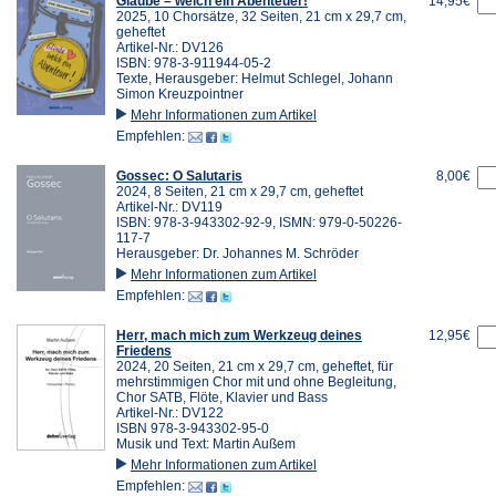
Glaube – welch ein Abenteuer!
14,95€
2025, 10 Chorsätze, 32 Seiten, 21 cm x 29,7 cm,
geheftet
Artikel-Nr.: DV126
ISBN: 978-3-911944-05-2
Texte, Herausgeber: Helmut Schlegel, Johann
Simon Kreuzpointner
Mehr Informationen zum Artikel
Empfehlen:
Gossec: O Salutaris
8,00€
2024, 8 Seiten, 21 cm x 29,7 cm, geheftet
Artikel-Nr.: DV119
ISBN: 978-3-943302-92-9, ISMN: 979-0-50226-
117-7
Herausgeber: Dr. Johannes M. Schröder
Mehr Informationen zum Artikel
Empfehlen:
Herr, mach mich zum Werkzeug deines
12,95€
Friedens
2024, 20 Seiten, 21 cm x 29,7 cm, geheftet, für
mehrstimmigen Chor mit und ohne Begleitung,
Chor SATB, Flöte, Klavier und Bass
Artikel-Nr.: DV122
ISBN 978-3-943302-95-0
Musik und Text: Martin Außem
Mehr Informationen zum Artikel
Empfehlen: