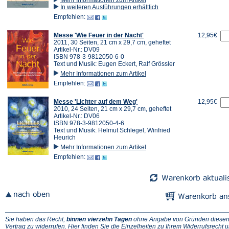
In weiteren Ausführungen erhältlich
Empfehlen:
Messe 'Wie Feuer in der Nacht'
12,95€
2011, 30 Seiten, 21 cm x 29,7 cm, geheftet
Artikel-Nr.: DV09
ISBN 978-3-9812050-6-0
Text und Musik: Eugen Eckert, Ralf Grössler
Mehr Informationen zum Artikel
Empfehlen:
Messe 'Lichter auf dem Weg'
12,95€
2010, 24 Seiten, 21 cm x 29,7 cm, geheftet
Artikel-Nr.: DV06
ISBN 978-3-9812050-4-6
Text und Musik: Helmut Schlegel, Winfried
Heurich
Mehr Informationen zum Artikel
Empfehlen:
Sie haben das Recht,
binnen vierzehn Tagen
ohne Angabe von Gründen diese
(Ö
Vertrag zu widerrufen. Hier finden Sie die
Einzelheiten zu Ihrem Widerrufsrecht
u