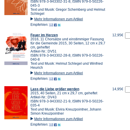
ISBN 978-3-943302-31-8, ISMN 979-0-50226-
045-3
Text und Musik: Gregor Schemberg und Helmut
Schlegel
Mehr Informationen zum Artikel
Empfehlen:
Feuer im Herzen
12,95€
2016, 11 Chorsätze und einstimmiger Fassung
für die Gemeinde 2015, 30 Seiten, 12 cm x 29,7
cm, geheftet
Artikel-Nr.: DV51
ISBN 978-3-943302-28-8, ISMN 979-0-50226-
040-8
Text und Musik: Helmut Schlegel und Winfried
Heurich
Mehr Informationen zum Artikel
Empfehlen:
Lass die Liebe größer werden
14,95€
2015, 40 Seiten, 21 cm x 29,7 cm, geheftet
Artikel-Nr.: DV43
ISBN 978-3-943302-21-9, ISMN 979-0-50226-
035-4
Text und Musik: Elvira Kreuzpointner, Johann
Simon Kreuzpointner
Mehr Informationen zum Artikel
Empfehlen: