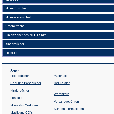
Musik/Download
Musikwissenschaft
Urheberrecht
Ein anziehendes NGL T-Shirt
Kinderbücher
Leselust
Shop
Liederbücher
Materialien
(Öffnet
Chor und Bandbücher
Der Katalog
in
einem
Kinderbücher
neuen
Warenkorb
Tab)
Leselust
Versandgebühren
Musicals / Oratorien
Kundeninformationen
Musik und CD´s