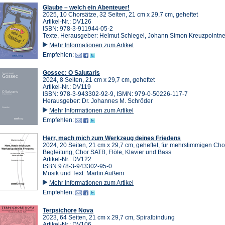
Glaube – welch ein Abenteuer!
2025, 10 Chorsätze, 32 Seiten, 21 cm x 29,7 cm, geheftet
Artikel-Nr.: DV126
ISBN: 978-3-911944-05-2
Texte, Herausgeber: Helmut Schlegel, Johann Simon Kreuzpointne
Mehr Informationen zum Artikel
Empfehlen:
Gossec: O Salutaris
2024, 8 Seiten, 21 cm x 29,7 cm, geheftet
Artikel-Nr.: DV119
ISBN: 978-3-943302-92-9, ISMN: 979-0-50226-117-7
Herausgeber: Dr. Johannes M. Schröder
Mehr Informationen zum Artikel
Empfehlen:
Herr, mach mich zum Werkzeug deines Friedens
2024, 20 Seiten, 21 cm x 29,7 cm, geheftet, für mehrstimmigen Cho
Begleitung, Chor SATB, Flöte, Klavier und Bass
Artikel-Nr.: DV122
ISBN 978-3-943302-95-0
Musik und Text: Martin Außem
Mehr Informationen zum Artikel
Empfehlen:
Terpsichore Nova
2023, 64 Seiten, 21 cm x 29,7 cm, Spiralbindung
Artikel-Nr.: DV106