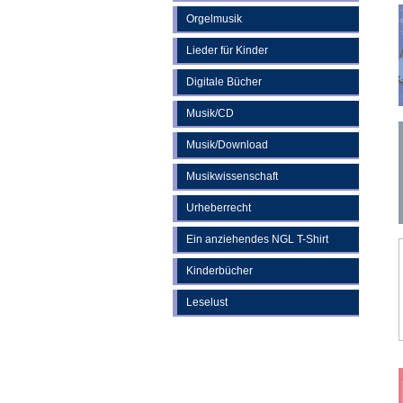
Orgelmusik
Lieder für Kinder
Digitale Bücher
Musik/CD
Musik/Download
Musikwissenschaft
Urheberrecht
Ein anziehendes NGL T-Shirt
Kinderbücher
Leselust