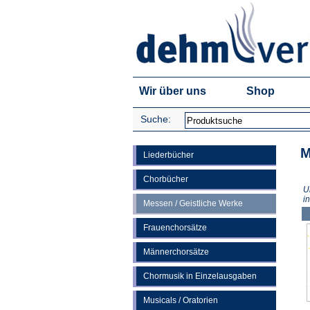
Wir über uns
Shop
Suche:
M
Liederbücher
Chorbücher
U
i
Messen / Geistliche Werke
Frauenchorsätze
Männerchorsätze
Chormusik in Einzelausgaben
Musicals / Oratorien