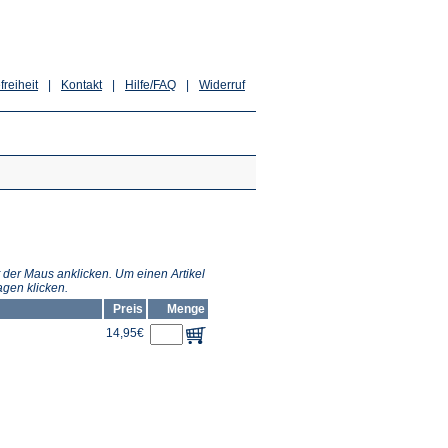
freiheit
|
Kontakt
|
Hilfe/FAQ
|
Widerruf
 der Maus anklicken. Um einen Artikel
gen klicken.
Preis
Menge
14,95€