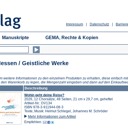
Impressum
|
Datenschutz
|
Barriere
Manuskripte
GEMA, Rechte & Kopien
essen / Geistliche Werke
m weitere Informationen zu den einzelnen Produkten zu erhalten, diese einfach mit
n den Warenkorb zu legen, die Mengenzahl eingeben und dann auf den Einkaufswa
Beschreibung
Wohin geht deine Reise?
2026, 12 Chorsätze, 48 Seiten, 21 cm x 29,7 cm, geheftet
Artikel-Nr.: DV134
ISBN 978-3-911944-08-3
Texte, Musik: Helmut Schlegel, Johannes M. Schröder
Mehr Informationen zum Artikel
Empfehlen: