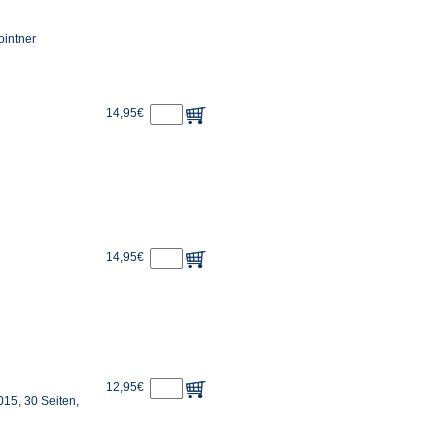
ointner
14,95€
14,95€
12,95€
15, 30 Seiten,