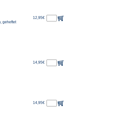
12,95€
, geheftet
14,95€
14,95€