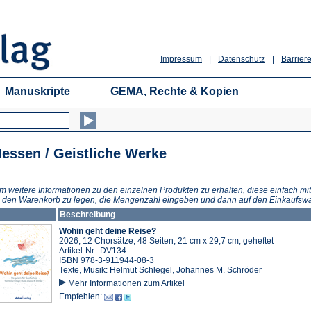
Impressum
|
Datenschutz
|
Barriere
Manuskripte
GEMA, Rechte & Kopien
essen / Geistliche Werke
m weitere Informationen zu den einzelnen Produkten zu erhalten, diese einfach mit
n den Warenkorb zu legen, die Mengenzahl eingeben und dann auf den Einkaufswa
Beschreibung
Wohin geht deine Reise?
2026, 12 Chorsätze, 48 Seiten, 21 cm x 29,7 cm, geheftet
Artikel-Nr.: DV134
ISBN 978-3-911944-08-3
Texte, Musik: Helmut Schlegel, Johannes M. Schröder
Mehr Informationen zum Artikel
Empfehlen: