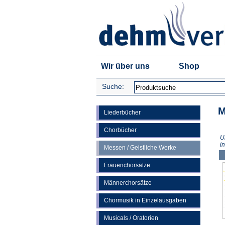
Wir über uns
Shop
Suche:
M
Liederbücher
Chorbücher
U
i
Messen / Geistliche Werke
Frauenchorsätze
Männerchorsätze
Chormusik in Einzelausgaben
Musicals / Oratorien