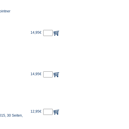
ointner
14,95€
14,95€
12,95€
15, 30 Seiten,