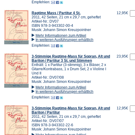
Empfehlen:
Ragtime Mass / Partitur 4 St.
12,95€
2011, 42 Seiten, 21 cm x 29,7 cm, geheftet
Artikel-Nr.: DV07
ISBN 978-3-943302-00-4
Musik: Johann Simon Kreuzpointner
Mehr Informationen zum Artikel
In weiteren Ausführungen erhältlich
Empfehlen:
3-Stimmige Ragtime-Mass für Sopran, Alt und
23,95€
Bariton / Partitur 3 St. und Stimmen
Enthält: 1 x Partitur (3-stimmig), 3 x Bläser, 2 x
Gitarre/Kontrabass, 1 x Drum Set, 2 x Violine I
Und II
Artikel-Nr.: DV07/08
Musik: Johann Simon Kreuzpointner
Mehr Informationen zum Artikel
In weiteren Ausführungen erhältlich
Empfehlen:
3-Stimmige Ragtime-Mass für Sopran, Alt und
12,95€
Bariton / Partitur
2011, 42 Seiten, 21 cm x 29,7 cm, geheftet
Artikel-Nr.: DV07/07
ISBN 978-3-943302-22-6
Musik: Johann Simon Kreuzpointner
Mehr Informationen zum Artikel