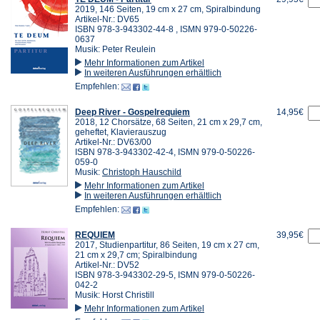
2019, 146 Seiten, 19 cm x 27 cm, Spiralbindung
Artikel-Nr.: DV65
ISBN 978-3-943302-44-8 , ISMN 979-0-50226-
0637
Musik: Peter Reulein
Mehr Informationen zum Artikel
In weiteren Ausführungen erhältlich
Empfehlen:
Deep River - Gospelrequiem
14,95€
2018, 12 Chorsätze, 68 Seiten, 21 cm x 29,7 cm,
geheftet, Klavierauszug
Artikel-Nr.: DV63/00
ISBN 978-3-943302-42-4, ISMN 979-0-50226-
059-0
Musik:
Christoph Hauschild
Mehr Informationen zum Artikel
In weiteren Ausführungen erhältlich
Empfehlen:
REQUIEM
39,95€
2017, Studienpartitur, 86 Seiten, 19 cm x 27 cm,
21 cm x 29,7 cm; Spiralbindung
Artikel-Nr.: DV52
ISBN 978-3-943302-29-5, ISMN 979-0-50226-
042-2
Musik: Horst Christill
Mehr Informationen zum Artikel