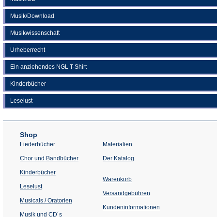
Musik/Download
Musikwissenschaft
Urheberrecht
Ein anziehendes NGL T-Shirt
Kinderbücher
Leselust
Shop
Liederbücher
Materialien
(Öffnet
Chor und Bandbücher
Der Katalog
in
einem
Kinderbücher
neuen
Warenkorb
Tab)
Leselust
Versandgebühren
Musicals / Oratorien
Kundeninformationen
Musik und CD´s