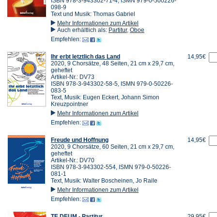
ISBN 978-3-943302-71-4, ISMN 979-0-500226-
098-9
Text und Musik: Thomas Gabriel
Mehr Informationen zum Artikel
Auch erhältlich als:
Partitur
,
Oboe
Empfehlen:
Ihr erbt letztlich das Land
14,95€
2020, 9 Chorsätze, 48 Seiten, 21 cm x 29,7 cm,
geheftet
Artikel-Nr.: DV73
ISBN 978-3-943302-58-5, ISMN 979-0-50226-
083-5
Text, Musik: Eugen Eckert, Johann Simon
Kreuzpointner
Mehr Informationen zum Artikel
Empfehlen:
Freude und Hoffnung
14,95€
2020, 9 Chorsätze, 60 Seiten, 21 cm x 29,7 cm,
geheftet
Artikel-Nr.: DV70
ISBN 978-3-943302-554, ISMN 979-0-50226-
081-1
Text, Musik: Walter Boscheinen, Jo Raile
Mehr Informationen zum Artikel
Empfehlen:
TE DEUM - Partitur
29,95€