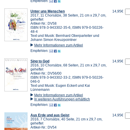
Empfehlen:
Unter uns Menschen
14,95€
2017, 11 Chorsätze, 38 Seiten, 21 cm x 29,7 cm,
geheftet
Artikel-Nr.: DV58
ISBN 978-3-943302-35-6, ISMN 979-0-50226-
48-4
Text und Musik: Bernhard Oberparleiter und
Johann Simon Kreuzpointner
Mehr Informationen zum Artikel
Empfehlen:
Sing to God
14,95€
2016, 10 Chorsätze, 68 Seiten, 21 cm x 29,7 cm,
geheftet
Artikel-Nr.: DV56/00
ISBN 978-3-943302-33-2, ISMN 979-0-50226-
046-0
Text und Musik: Eugen Eckert und Kai
Lünnemann
Mehr Informationen zum Artikel
In weiteren Ausführungen erhältlich
Empfehlen:
Aus Erde und aus Geist
14,95€
2016, 7 Chorsätze, 40 Seite, 21 cm x 29,7 cm,
geheftet
Artikel-Nr.: DV54