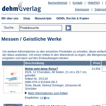
Barrierefreiheit
|
Kontakt
|
Hilfe/FAQ
|
Impressum
|
Datensc
Wir über uns
Shop
Manuskripte
GEMA, Rechte & Kopien
Suche:
Messen / Geistliche Werke
Um weitere Informationen zu den einzelnen Produkten zu erhalten, diese einfach
der Maus anklicken. Um einen Artikel in den Warenkorb zu legen, die Mengenza
eingeben und dann auf den Einkaufswagen klicken.
Beschreibung
Preis
Wohin geht deine Reise?
14,95€
2026, 12 Chorsätze, 48 Seiten, 21 cm x 29,7 cm,
geheftet
Artikel-Nr.: DV134
ISBN 978-3-911944-08-3
Texte, Musik: Helmut Schlegel, Johannes M.
Schröder
Mehr Informationen zum Artikel
Empfehlen: