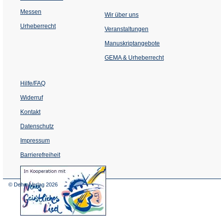
Messen
Wir über uns
Urheberrecht
(Öffnet
Veranstaltungen
in
einem
Manuskriptangebote
neuen
Tab)
GEMA & Urheberrecht
Hilfe/FAQ
Widerruf
Kontakt
Datenschutz
Impressum
Barrierefreiheit
(Öffnet
in
einem
© Dehm Verlag
2026
neuen
Tab)