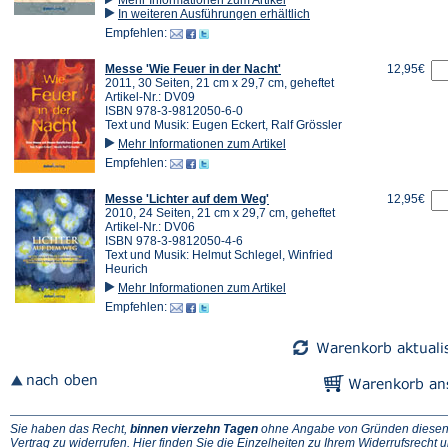
In weiteren Ausführungen erhältlich
Empfehlen:
Messe 'Wie Feuer in der Nacht'
12,95€
2011, 30 Seiten, 21 cm x 29,7 cm, geheftet
Artikel-Nr.: DV09
ISBN 978-3-9812050-6-0
Text und Musik: Eugen Eckert, Ralf Grössler
Mehr Informationen zum Artikel
Empfehlen:
Messe 'Lichter auf dem Weg'
12,95€
2010, 24 Seiten, 21 cm x 29,7 cm, geheftet
Artikel-Nr.: DV06
ISBN 978-3-9812050-4-6
Text und Musik: Helmut Schlegel, Winfried
Heurich
Mehr Informationen zum Artikel
Empfehlen:
Sie haben das Recht,
binnen vierzehn Tagen
ohne Angabe von Gründen diese
(Ö
Vertrag zu widerrufen. Hier finden Sie die
Einzelheiten zu Ihrem Widerrufsrecht
u