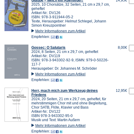
Glaube – welch ein Abenteuer!
14,95€
2025, 10 Chorsätze, 32 Seiten, 21 cm x 29,7 cm,
geheftet
Artikel-Nr.: DV126
ISBN: 978-3-911944-05-2
Texte, Herausgeber: Helmut Schlegel, Johann
Simon Kreuzpointner
Mehr Informationen zum Artikel
Empfehlen:
Gossec: O Salutaris
8,00€
2024, 8 Seiten, 21 cm x 29,7 cm, geheftet
Artikel-Nr.: DV119
ISBN: 978-3-943302-92-9, ISMN: 979-0-50226-
117-7
Herausgeber: Dr. Johannes M. Schröder
Mehr Informationen zum Artikel
Empfehlen:
Herr, mach mich zum Werkzeug deines
12,95€
Friedens
2024, 20 Seiten, 21 cm x 29,7 cm, geheftet, für
mehrstimmigen Chor mit und ohne Begleitung,
Chor SATB, Flöte, Klavier und Bass
Artikel-Nr.: DV122
ISBN 978-3-943302-95-0
Musik und Text: Martin Außem
Mehr Informationen zum Artikel
Empfehlen: