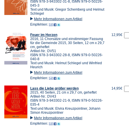
ISBN 978-3-943302-31-8, ISMN 979-0-50226-
045-3
Text und Musik: Gregor Schemberg und Helmut
Schlegel
Mehr Informationen zum Artikel
Empfehlen:
Feuer im Herzen
12,95€
2016, 11 Chorsätze und einstimmiger Fassung
für die Gemeinde 2015, 30 Seiten, 12 cm x 29,7
cm, geheftet
Artikel-Nr.: DV51
ISBN 978-3-943302-28-8, ISMN 979-0-50226-
040-8
Text und Musik: Helmut Schlegel und Winfried
Heurich
Mehr Informationen zum Artikel
Empfehlen:
Lass die Liebe größer werden
14,95€
2015, 40 Seiten, 21 cm x 29,7 cm, geheftet
Artikel-Nr.: DV43
ISBN 978-3-943302-21-9, ISMN 979-0-50226-
035-4
Text und Musik: Elvira Kreuzpointner, Johann
Simon Kreuzpointner
Mehr Informationen zum Artikel
Empfehlen: