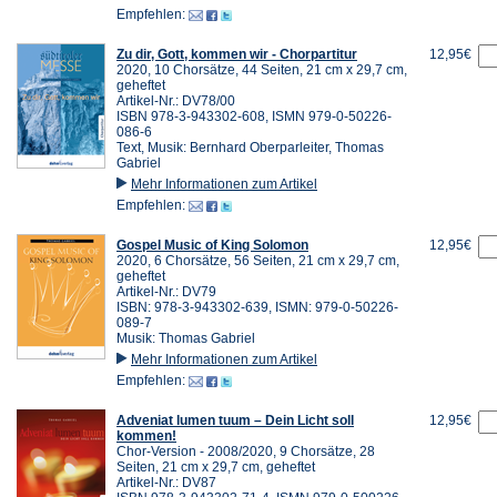
Empfehlen:
Zu dir, Gott, kommen wir - Chorpartitur
12,95€
2020, 10 Chorsätze, 44 Seiten, 21 cm x 29,7 cm,
geheftet
Artikel-Nr.: DV78/00
ISBN 978-3-943302-608, ISMN 979-0-50226-
086-6
Text, Musik: Bernhard Oberparleiter, Thomas
Gabriel
Mehr Informationen zum Artikel
Empfehlen:
Gospel Music of King Solomon
12,95€
2020, 6 Chorsätze, 56 Seiten, 21 cm x 29,7 cm,
geheftet
Artikel-Nr.: DV79
ISBN: 978-3-943302-639, ISMN: 979-0-50226-
089-7
Musik: Thomas Gabriel
Mehr Informationen zum Artikel
Empfehlen:
Adveniat lumen tuum – Dein Licht soll
12,95€
kommen!
Chor-Version - 2008/2020, 9 Chorsätze, 28
Seiten, 21 cm x 29,7 cm, geheftet
Artikel-Nr.: DV87