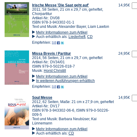
Irische Messe 'Die Saat geht auf'
14,95€
2011, 58 Seiten, 21 cm x 29,7 cm, geheftet,
Chorpartitur
Artikel-Nr.: DV08
ISBN 978-3-943302-01-1
Text und Musik: Alexander Bayer, Liam Lawton
Mehr Informationen zum Artikel
Auch erhältlich als:
Liederheft
,
CD
Empfehlen:
Missa Brevis / Partitur
24,95€
2014, 56 Seiten, 21 cm x 29,7 cm, geheftet
Artikel-Nr.: DV34/01
ISMN 979-0-50226-018-7
Musik:
Horst Christill
Mehr Informationen zum Artikel
In weiteren Ausführungen erhältlich
Empfehlen:
Soul Messe
14,95€
2012, 62 Seiten, Maße: 21 cm x 27,9 cm, geheftet
Artikel-Nr.: DV17
ISBN 978-3-943302-06-6, ISMN 979-0-50226-
009-5
Text und Musik: Barbara Neubüser, Kai
Lünnemann
Mehr Informationen zum Artikel
Auch erhältlich als:
CD