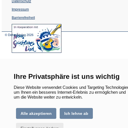
Datenschutz
Impressum
Barrierefreiheit
(Öffnet
in
einem
© Dehm Verlag
2026
neuen
Tab)
Ihre Privatsphäre ist uns wichtig
Diese Website verwendet Cookies und Targeting Technologie
um Ihnen ein besseres Internet-Erlebnis zu ermöglichen und
um die Website weiter zu entwickeln.
Alle akzeptieren
Ich lehne ab