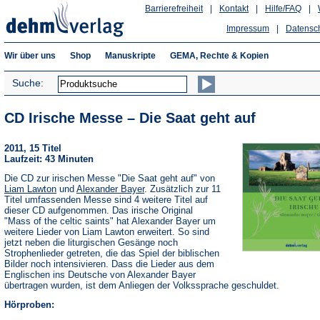
Barrierefreiheit
|
Kontakt
|
Hilfe/FAQ
|
Impressum
|
Datensc
Wir über uns
Shop
Manuskripte
GEMA, Rechte & Kopien
Suche:
CD Irische Messe – Die Saat geht auf
2011, 15 Titel
Laufzeit: 43 Minuten
Die CD zur irischen Messe "Die Saat geht auf" von
Liam Lawton
und
Alexander Bayer
. Zusätzlich zur 11
Titel umfassenden Messe sind 4 weitere Titel auf
dieser CD aufgenommen. Das irische Original
"Mass of the celtic saints" hat Alexander Bayer um
weitere Lieder von Liam Lawton erweitert. So sind
jetzt neben die liturgischen Gesänge noch
Strophenlieder getreten, die das Spiel der biblischen
Bilder noch intensivieren. Dass die Lieder aus dem
Englischen ins Deutsche von Alexander Bayer
übertragen wurden, ist dem Anliegen der Volkssprache geschuldet.
Hörproben: