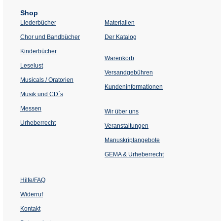
Shop
Liederbücher
Materialien
(Öffnet
Chor und Bandbücher
Der Katalog
in
einem
Kinderbücher
neuen
Warenkorb
Tab)
Leselust
Versandgebühren
Musicals / Oratorien
Kundeninformationen
Musik und CD´s
Messen
Wir über uns
Urheberrecht
(Öffnet
Veranstaltungen
in
einem
Manuskriptangebote
neuen
Tab)
GEMA & Urheberrecht
Hilfe/FAQ
Widerruf
Kontakt