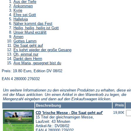
Aus der Tiefe
Ankommen
Kyrie
Ehre sei Gott
Halleluja
Näher kommt das Fest
Heilig, heilig, heilig ist Gott
Unser Mund erzählt
Amen
Gottes Lamm
Die Saat geht auf
Es kehrt wieder der große Gesang
Oh, einmal nur
Dankt dem Herrn
Ave Maria, gesegnet bist du
Preis: 19.80 Euro, Edition DV 08/02
EAN 4 280000 276032
Um weitere Informationen zu den einzelnen Produkten zu erhalten, diese ei
mit der Maus anklicken. Um einen Artikel in den Warenkorb zu legen, die
Mengenzahl eingeben und dann auf den Einkaufswagen klicken.
Beschreibung
Preis
CD 'Irische Messe - Die Saat geht auf'
19,80€
15 Titel der gleichnamigen Messe,
Laufzeit: 43 Minuten
Artikel-Nr.: DV08/02
EAN 4 280000 276032