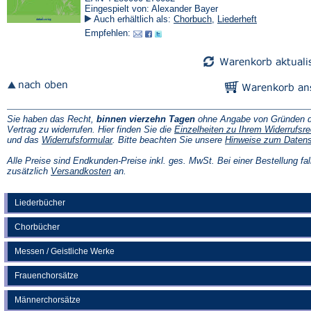
Eingespielt von: Alexander Bayer
Auch erhältlich als:
Chorbuch
,
Liederheft
Empfehlen:
Sie haben das Recht,
binnen vierzehn Tagen
ohne Angabe von Gründen d
Vertrag zu widerrufen. Hier finden Sie die
Einzelheiten zu Ihrem Widerrufsre
(Öffnet
und das
Widerrufsformular
. Bitte beachten Sie unsere
Hinweise zum Daten
in
einem
Alle Preise sind Endkunden-Preise inkl. ges. MwSt. Bei einer Bestellung fal
neuen
(Öffnet
zusätzlich
Versandkosten
an.
Tab)
in
einem
neuen
Liederbücher
Tab)
Chorbücher
Messen / Geistliche Werke
Frauenchorsätze
Männerchorsätze