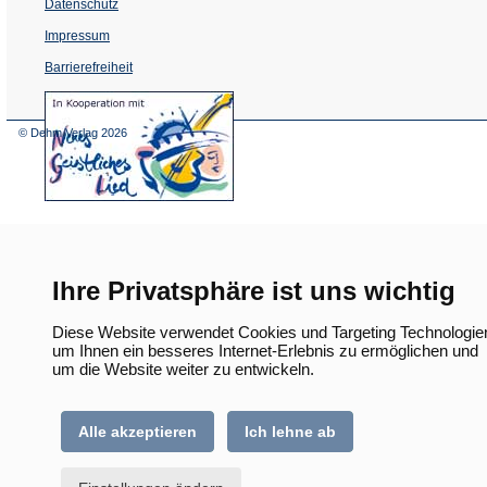
Datenschutz
Impressum
Barrierefreiheit
(Öffnet
in
einem
© Dehm Verlag
2026
neuen
Tab)
Ihre Privatsphäre ist uns wichtig
Diese Website verwendet Cookies und Targeting Technologie
um Ihnen ein besseres Internet-Erlebnis zu ermöglichen und
um die Website weiter zu entwickeln.
Alle akzeptieren
Ich lehne ab