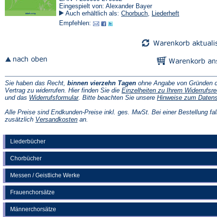
Eingespielt von: Alexander Bayer
Auch erhältlich als:
Chorbuch
,
Liederheft
Empfehlen:
Sie haben das Recht,
binnen vierzehn Tagen
ohne Angabe von Gründen d
Vertrag zu widerrufen. Hier finden Sie die
Einzelheiten zu Ihrem Widerrufsre
(Öffnet
und das
Widerrufsformular
. Bitte beachten Sie unsere
Hinweise zum Daten
in
einem
Alle Preise sind Endkunden-Preise inkl. ges. MwSt. Bei einer Bestellung fal
neuen
(Öffnet
zusätzlich
Versandkosten
an.
Tab)
in
einem
neuen
Liederbücher
Tab)
Chorbücher
Messen / Geistliche Werke
Frauenchorsätze
Männerchorsätze