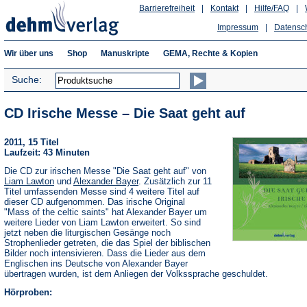
Barrierefreiheit
|
Kontakt
|
Hilfe/FAQ
|
Impressum
|
Datensc
Wir über uns
Shop
Manuskripte
GEMA, Rechte & Kopien
Suche:
CD Irische Messe – Die Saat geht auf
2011, 15 Titel
Laufzeit: 43 Minuten
Die CD zur irischen Messe "Die Saat geht auf" von
Liam Lawton
und
Alexander Bayer
. Zusätzlich zur 11
Titel umfassenden Messe sind 4 weitere Titel auf
dieser CD aufgenommen. Das irische Original
"Mass of the celtic saints" hat Alexander Bayer um
weitere Lieder von Liam Lawton erweitert. So sind
jetzt neben die liturgischen Gesänge noch
Strophenlieder getreten, die das Spiel der biblischen
Bilder noch intensivieren. Dass die Lieder aus dem
Englischen ins Deutsche von Alexander Bayer
übertragen wurden, ist dem Anliegen der Volkssprache geschuldet.
Hörproben: