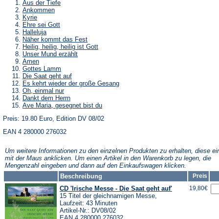
Aus der Tiefe
Ankommen
Kyrie
Ehre sei Gott
Halleluja
Näher kommt das Fest
Heilig, heilig, heilig ist Gott
Unser Mund erzählt
Amen
Gottes Lamm
Die Saat geht auf
Es kehrt wieder der große Gesang
Oh, einmal nur
Dankt dem Herrn
Ave Maria, gesegnet bist du
Preis: 19.80 Euro, Edition DV 08/02
EAN 4 280000 276032
Um weitere Informationen zu den einzelnen Produkten zu erhalten, diese ei
mit der Maus anklicken. Um einen Artikel in den Warenkorb zu legen, die
Mengenzahl eingeben und dann auf den Einkaufswagen klicken.
Beschreibung
Preis
CD 'Irische Messe - Die Saat geht auf'
19,80€
15 Titel der gleichnamigen Messe,
Laufzeit: 43 Minuten
Artikel-Nr.: DV08/02
EAN 4 280000 276032