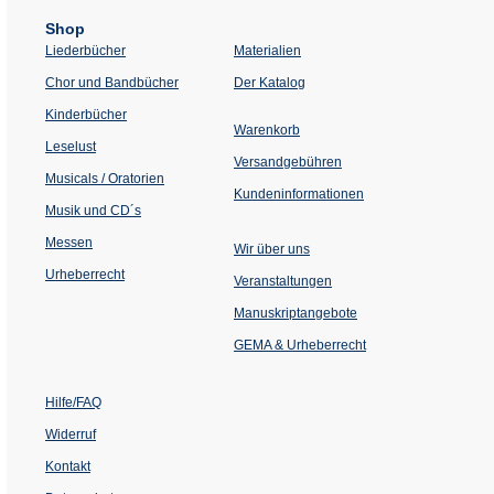
Shop
Liederbücher
Materialien
(Öffnet
Chor und Bandbücher
Der Katalog
in
einem
Kinderbücher
neuen
Warenkorb
Tab)
Leselust
Versandgebühren
Musicals / Oratorien
Kundeninformationen
Musik und CD´s
Messen
Wir über uns
Urheberrecht
(Öffnet
Veranstaltungen
in
einem
Manuskriptangebote
neuen
Tab)
GEMA & Urheberrecht
Hilfe/FAQ
Widerruf
Kontakt