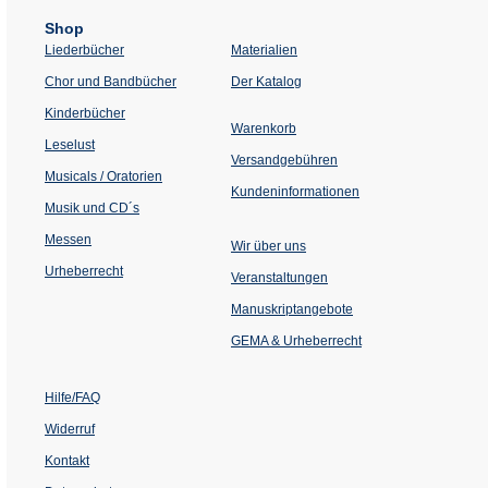
Shop
Liederbücher
Materialien
(Öffnet
Chor und Bandbücher
Der Katalog
in
einem
Kinderbücher
neuen
Warenkorb
Tab)
Leselust
Versandgebühren
Musicals / Oratorien
Kundeninformationen
Musik und CD´s
Messen
Wir über uns
Urheberrecht
(Öffnet
Veranstaltungen
in
einem
Manuskriptangebote
neuen
Tab)
GEMA & Urheberrecht
Hilfe/FAQ
Widerruf
Kontakt