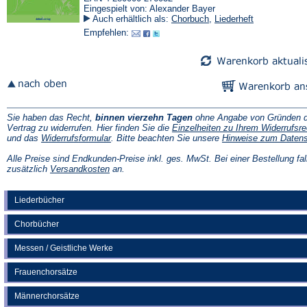
Eingespielt von: Alexander Bayer
Auch erhältlich als:
Chorbuch
,
Liederheft
Empfehlen:
Sie haben das Recht,
binnen vierzehn Tagen
ohne Angabe von Gründen d
Vertrag zu widerrufen. Hier finden Sie die
Einzelheiten zu Ihrem Widerrufsre
(Öffnet
und das
Widerrufsformular
. Bitte beachten Sie unsere
Hinweise zum Daten
in
einem
Alle Preise sind Endkunden-Preise inkl. ges. MwSt. Bei einer Bestellung fal
neuen
(Öffnet
zusätzlich
Versandkosten
an.
Tab)
in
einem
neuen
Liederbücher
Tab)
Chorbücher
Messen / Geistliche Werke
Frauenchorsätze
Männerchorsätze