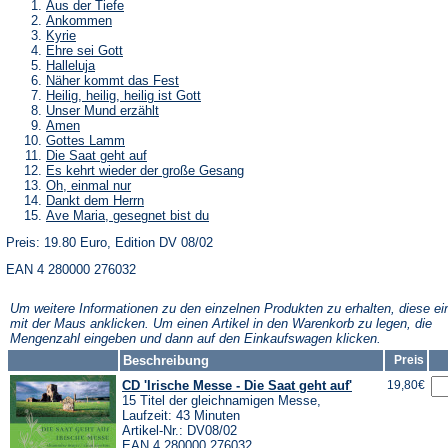
Aus der Tiefe
Ankommen
Kyrie
Ehre sei Gott
Halleluja
Näher kommt das Fest
Heilig, heilig, heilig ist Gott
Unser Mund erzählt
Amen
Gottes Lamm
Die Saat geht auf
Es kehrt wieder der große Gesang
Oh, einmal nur
Dankt dem Herrn
Ave Maria, gesegnet bist du
Preis: 19.80 Euro, Edition DV 08/02
EAN 4 280000 276032
Um weitere Informationen zu den einzelnen Produkten zu erhalten, diese ei
mit der Maus anklicken. Um einen Artikel in den Warenkorb zu legen, die
Mengenzahl eingeben und dann auf den Einkaufswagen klicken.
Beschreibung
Preis
CD 'Irische Messe - Die Saat geht auf'
19,80€
15 Titel der gleichnamigen Messe,
Laufzeit: 43 Minuten
Artikel-Nr.: DV08/02
EAN 4 280000 276032