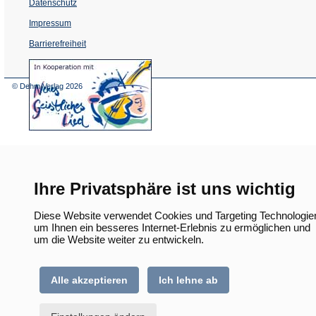
Datenschutz
Impressum
Barrierefreiheit
(Öffnet
in
einem
© Dehm Verlag
2026
neuen
Tab)
Ihre Privatsphäre ist uns wichtig
Diese Website verwendet Cookies und Targeting Technologie
um Ihnen ein besseres Internet-Erlebnis zu ermöglichen und
um die Website weiter zu entwickeln.
Alle akzeptieren
Ich lehne ab