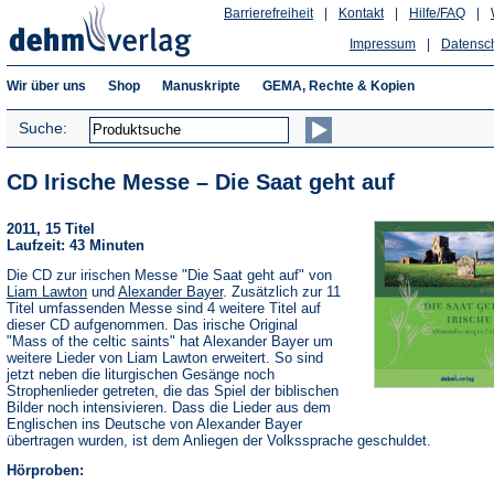
Barrierefreiheit
|
Kontakt
|
Hilfe/FAQ
|
Impressum
|
Datensc
Wir über uns
Shop
Manuskripte
GEMA, Rechte & Kopien
Suche:
CD Irische Messe – Die Saat geht auf
2011, 15 Titel
Laufzeit: 43 Minuten
Die CD zur irischen Messe "Die Saat geht auf" von
Liam Lawton
und
Alexander Bayer
. Zusätzlich zur 11
Titel umfassenden Messe sind 4 weitere Titel auf
dieser CD aufgenommen. Das irische Original
"Mass of the celtic saints" hat Alexander Bayer um
weitere Lieder von Liam Lawton erweitert. So sind
jetzt neben die liturgischen Gesänge noch
Strophenlieder getreten, die das Spiel der biblischen
Bilder noch intensivieren. Dass die Lieder aus dem
Englischen ins Deutsche von Alexander Bayer
übertragen wurden, ist dem Anliegen der Volkssprache geschuldet.
Hörproben: