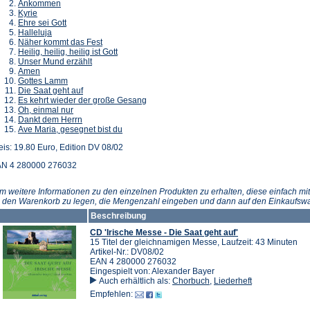
Ankommen
Kyrie
Ehre sei Gott
Halleluja
Näher kommt das Fest
Heilig, heilig, heilig ist Gott
Unser Mund erzählt
Amen
Gottes Lamm
Die Saat geht auf
Es kehrt wieder der große Gesang
Oh, einmal nur
Dankt dem Herrn
Ave Maria, gesegnet bist du
eis: 19.80 Euro, Edition DV 08/02
N 4 280000 276032
m weitere Informationen zu den einzelnen Produkten zu erhalten, diese einfach mit
n den Warenkorb zu legen, die Mengenzahl eingeben und dann auf den Einkaufswa
Beschreibung
CD 'Irische Messe - Die Saat geht auf'
15 Titel der gleichnamigen Messe, Laufzeit: 43 Minuten
Artikel-Nr.: DV08/02
EAN 4 280000 276032
Eingespielt von: Alexander Bayer
Auch erhältlich als:
Chorbuch
,
Liederheft
Empfehlen: