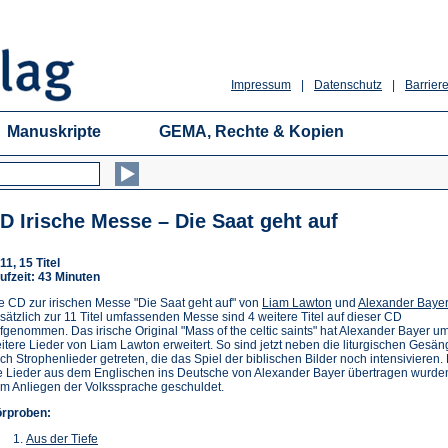
Impressum
|
Datenschutz
|
Barriere
Manuskripte
GEMA, Rechte & Kopien
D Irische Messe – Die Saat geht auf
11, 15 Titel
ufzeit: 43 Minuten
e CD zur irischen Messe "Die Saat geht auf" von
Liam Lawton
und
Alexander Bayer
sätzlich zur 11 Titel umfassenden Messe sind 4 weitere Titel auf dieser CD
fgenommen. Das irische Original "Mass of the celtic saints" hat Alexander Bayer u
itere Lieder von Liam Lawton erweitert. So sind jetzt neben die liturgischen Gesän
ch Strophenlieder getreten, die das Spiel der biblischen Bilder noch intensivieren.
e Lieder aus dem Englischen ins Deutsche von Alexander Bayer übertragen wurden,
m Anliegen der Volkssprache geschuldet.
rproben:
Aus der Tiefe