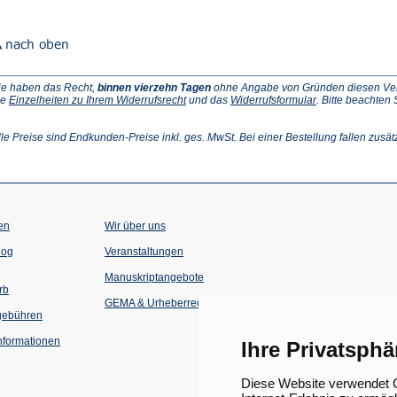
ie haben das Recht,
binnen vierzehn Tagen
ohne Angabe von Gründen diesen Vertr
(Öffnet
(Öffnet
ie
Einzelheiten zu Ihrem Widerrufsrecht
und das
Widerrufsformular
. Bitte beachten
ffnet
in
in
einem
einem
inem
neuen
neuen
lle Preise sind Endkunden-Preise inkl. ges. MwSt. Bei einer Bestellung fallen zusät
euen
Tab)
Tab)
ab)
en
Wir über uns
(Öffnet
(Öffnet
log
Veranstaltungen
in
in
einem
einem
Manuskriptangebote
neuen
neuen
rb
Tab)
Tab)
GEMA & Urheberrecht
gebühren
formationen
Ihre Privatsphä
Diese Website verwendet C