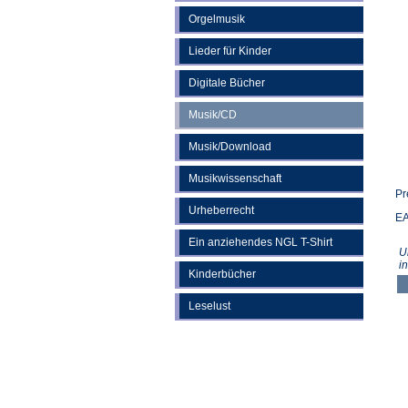
Orgelmusik
Lieder für Kinder
Digitale Bücher
Musik/CD
Musik/Download
Musikwissenschaft
Pr
Urheberrecht
EA
Ein anziehendes NGL T-Shirt
U
i
Kinderbücher
Leselust