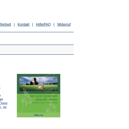
freiheit
|
Kontakt
|
Hilfe/FAQ
|
Widerruf
.
m
ge
 Dass
 ist