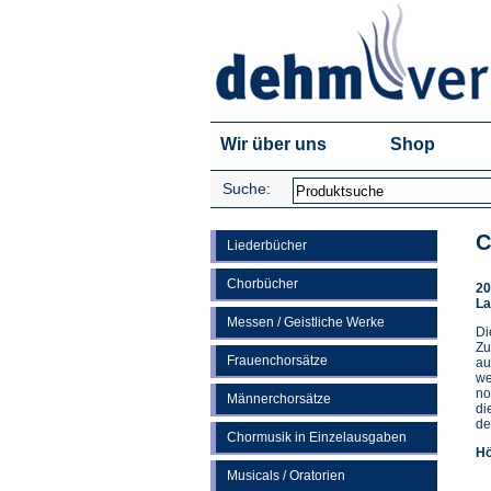
Wir über uns
Shop
Suche:
C
Liederbücher
Chorbücher
20
La
Messen / Geistliche Werke
Di
Zu
Frauenchorsätze
au
we
no
Männerchorsätze
di
de
Chormusik in Einzelausgaben
Hö
Musicals / Oratorien