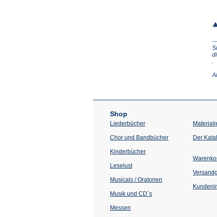
S
d
(Ö
.
in
e
A
n
T
Shop
Liederbücher
Materiali
Chor und Bandbücher
Der Kata
Kinderbücher
Warenko
Leselust
Versand
Musicals / Oratorien
Kundenin
Musik und CD´s
Messen