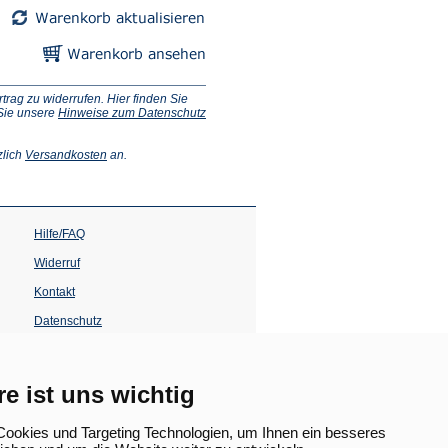
ag zu widerrufen. Hier finden Sie
 Sie unsere
Hinweise zum Datenschutz
(Öffnet
zlich
Versandkosten
an.
in
einem
neuen
Tab)
Hilfe/FAQ
Widerruf
Kontakt
Datenschutz
Impressum
Barrierefreiheit
re ist uns wichtig
(Öffnet
in
ookies und Targeting Technologien, um Ihnen ein besseres
einem