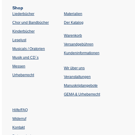
Shop
Liederbücher
Materialien
(Öffnet
Chor und Bandbücher
Der Katalog
in
einem
Kinderbücher
neuen
Warenkorb
Tab)
Leselust
Versandgebühren
Musicals / Oratorien
Kundeninformationen
Musik und CD´s
Messen
Wir über uns
Urheberrecht
(Öffnet
Veranstaltungen
in
einem
Manuskriptangebote
neuen
Tab)
GEMA & Urheberrecht
Hilfe/FAQ
Widerruf
Kontakt