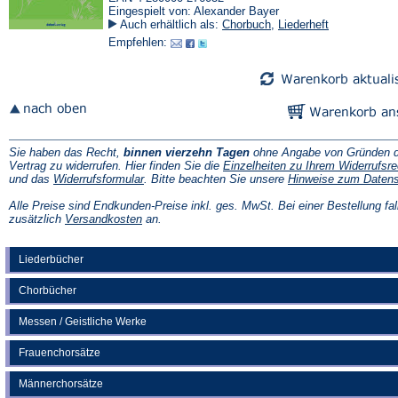
Eingespielt von: Alexander Bayer
Auch erhältlich als:
Chorbuch
,
Liederheft
Empfehlen:
Sie haben das Recht,
binnen vierzehn Tagen
ohne Angabe von Gründen d
Vertrag zu widerrufen. Hier finden Sie die
Einzelheiten zu Ihrem Widerrufsre
(Öffnet
und das
Widerrufsformular
. Bitte beachten Sie unsere
Hinweise zum Daten
in
einem
Alle Preise sind Endkunden-Preise inkl. ges. MwSt. Bei einer Bestellung fal
neuen
(Öffnet
zusätzlich
Versandkosten
an.
Tab)
in
einem
neuen
Liederbücher
Tab)
Chorbücher
Messen / Geistliche Werke
Frauenchorsätze
Männerchorsätze