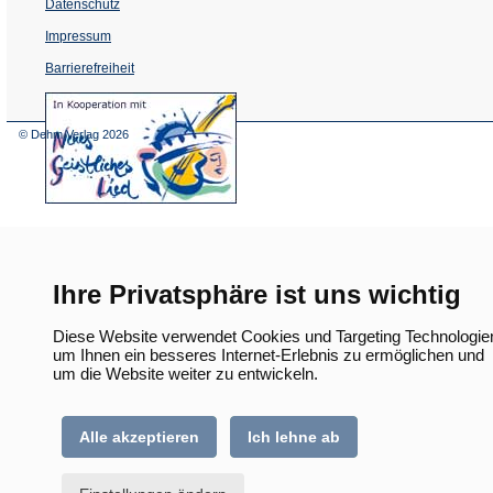
Datenschutz
Impressum
Barrierefreiheit
(Öffnet
in
einem
© Dehm Verlag
2026
neuen
Tab)
Ihre Privatsphäre ist uns wichtig
Diese Website verwendet Cookies und Targeting Technologie
um Ihnen ein besseres Internet-Erlebnis zu ermöglichen und
um die Website weiter zu entwickeln.
Alle akzeptieren
Ich lehne ab