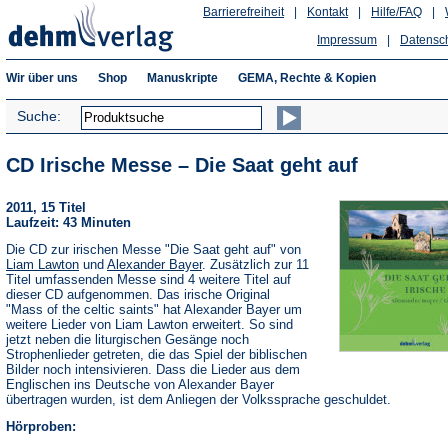
Barrierefreiheit
|
Kontakt
|
Hilfe/FAQ
|
Impressum
|
Datensc
Wir über uns
Shop
Manuskripte
GEMA, Rechte & Kopien
Suche:
CD Irische Messe – Die Saat geht auf
2011, 15 Titel
Laufzeit: 43 Minuten
Die CD zur irischen Messe "Die Saat geht auf" von
Liam Lawton
und
Alexander Bayer
. Zusätzlich zur 11
Titel umfassenden Messe sind 4 weitere Titel auf
dieser CD aufgenommen. Das irische Original
"Mass of the celtic saints" hat Alexander Bayer um
weitere Lieder von Liam Lawton erweitert. So sind
jetzt neben die liturgischen Gesänge noch
Strophenlieder getreten, die das Spiel der biblischen
Bilder noch intensivieren. Dass die Lieder aus dem
Englischen ins Deutsche von Alexander Bayer
übertragen wurden, ist dem Anliegen der Volkssprache geschuldet.
Hörproben: