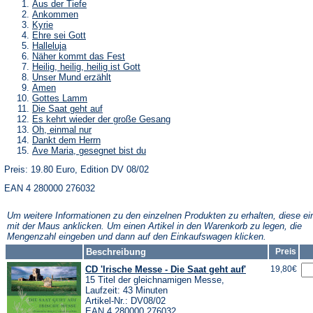
Aus der Tiefe
Ankommen
Kyrie
Ehre sei Gott
Halleluja
Näher kommt das Fest
Heilig, heilig, heilig ist Gott
Unser Mund erzählt
Amen
Gottes Lamm
Die Saat geht auf
Es kehrt wieder der große Gesang
Oh, einmal nur
Dankt dem Herrn
Ave Maria, gesegnet bist du
Preis: 19.80 Euro, Edition DV 08/02
EAN 4 280000 276032
Um weitere Informationen zu den einzelnen Produkten zu erhalten, diese ei
mit der Maus anklicken. Um einen Artikel in den Warenkorb zu legen, die
Mengenzahl eingeben und dann auf den Einkaufswagen klicken.
Beschreibung
Preis
CD 'Irische Messe - Die Saat geht auf'
19,80€
15 Titel der gleichnamigen Messe,
Laufzeit: 43 Minuten
Artikel-Nr.: DV08/02
EAN 4 280000 276032