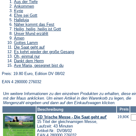
Aus der Tiefe
Ankommen
Kyrie
Ehre sei Gott
Halleluja
Näher kommt das Fest
Heilig, heilig, heilig ist Gott
Unser Mund erzählt
Amen
Gottes Lamm
Die Saat geht auf
Es kehrt wieder der große Gesang
Oh, einmal nur
Dankt dem Herrn
Ave Maria, gesegnet bist du
Preis: 19.80 Euro, Edition DV 08/02
EAN 4 280000 276032
Um weitere Informationen zu den einzelnen Produkten zu erhalten, diese ei
mit der Maus anklicken. Um einen Artikel in den Warenkorb zu legen, die
Mengenzahl eingeben und dann auf den Einkaufswagen klicken.
Beschreibung
Preis
CD 'Irische Messe - Die Saat geht auf'
19,80€
15 Titel der gleichnamigen Messe,
Laufzeit: 43 Minuten
Artikel-Nr.: DV08/02
EAN 4 280000 276032