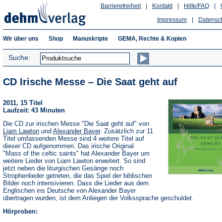
Barrierefreiheit
|
Kontakt
|
Hilfe/FAQ
|
Impressum
|
Datensc
Wir über uns
Shop
Manuskripte
GEMA, Rechte & Kopien
Suche:
CD Irische Messe – Die Saat geht auf
2011, 15 Titel
Laufzeit: 43 Minuten
Die CD zur irischen Messe "Die Saat geht auf" von
Liam Lawton
und
Alexander Bayer
. Zusätzlich zur 11
Titel umfassenden Messe sind 4 weitere Titel auf
dieser CD aufgenommen. Das irische Original
"Mass of the celtic saints" hat Alexander Bayer um
weitere Lieder von Liam Lawton erweitert. So sind
jetzt neben die liturgischen Gesänge noch
Strophenlieder getreten, die das Spiel der biblischen
Bilder noch intensivieren. Dass die Lieder aus dem
Englischen ins Deutsche von Alexander Bayer
übertragen wurden, ist dem Anliegen der Volkssprache geschuldet.
Hörproben: