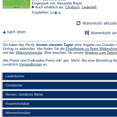
Eingespielt von: Alexander Bayer
Auch erhältlich als:
Chorbuch
,
Liederheft
Empfehlen:
Sie haben das Recht,
binnen vierzehn Tagen
ohne Angabe von Gründen d
Vertrag zu widerrufen. Hier finden Sie die
Einzelheiten zu Ihrem Widerrufsre
(Öffnet
und das
Widerrufsformular
. Bitte beachten Sie unsere
Hinweise zum Daten
in
einem
Alle Preise sind Endkunden-Preise inkl. ges. MwSt. Bei einer Bestellung fal
neuen
(Öffnet
zusätzlich
Versandkosten
an.
Tab)
in
einem
neuen
Liederbücher
Tab)
Chorbücher
Messen / Geistliche Werke
Frauenchorsätze
Männerchorsätze