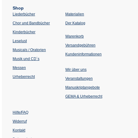
Shop
Liederbücher
Materialien
(Öffnet
Chor und Bandbücher
Der Katalog
in
einem
Kinderbücher
neuen
Warenkorb
Tab)
Leselust
Versandgebühren
Musicals / Oratorien
Kundeninformationen
Musik und CD´s
Messen
Wir über uns
Urheberrecht
(Öffnet
Veranstaltungen
in
einem
Manuskriptangebote
neuen
Tab)
GEMA & Urheberrecht
Hilfe/FAQ
Widerruf
Kontakt