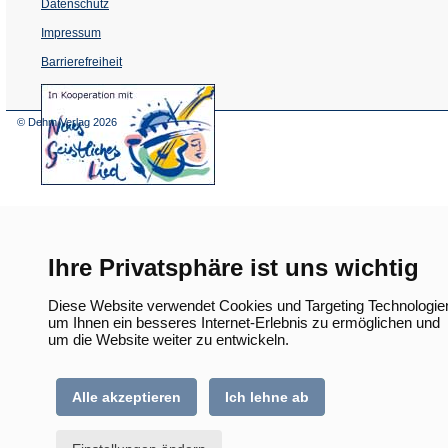
Datenschutz
Impressum
Barrierefreiheit
(Öffnet
in
einem
© Dehm Verlag
2026
neuen
Tab)
Ihre Privatsphäre ist uns wichtig
Diese Website verwendet Cookies und Targeting Technologie
um Ihnen ein besseres Internet-Erlebnis zu ermöglichen und
um die Website weiter zu entwickeln.
Alle akzeptieren
Ich lehne ab