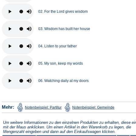
02. For the Lord gives wisdom
03. Wisdom has built her house
04. Listen to your father
05. My son, keep my words
06. Watching daily at my doors
(Öffnet
(Öffnet
Mehr:
Notenbeispiel: Partitur
Notenbeispiel: Gemeinde
in
in
einem
einem
neuen
neuen
Tab)
Tab)
Um weitere Informationen zu den einzelnen Produkten zu erhalten, diese ei
mit der Maus anklicken. Um einen Artikel in den Warenkorb zu legen, die
Mengenzahl eingeben und dann auf den Einkaufswagen klicken.