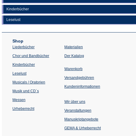
Kinderbücher
Leselust
Shop
Liederbücher
Materialien
(Öffnet
Chor und Bandbücher
Der Katalog
in
einem
Kinderbücher
neuen
Warenkorb
Tab)
Leselust
Versandgebühren
Musicals / Oratorien
Kundeninformationen
Musik und CD´s
Messen
Wir über uns
Urheberrecht
(Öffnet
Veranstaltungen
in
einem
Manuskriptangebote
neuen
Tab)
GEMA & Urheberrecht