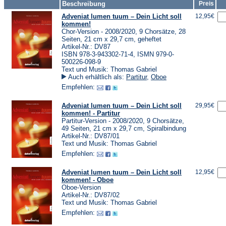
Beschreibung
Preis
Adveniat lumen tuum – Dein Licht soll
12,95€
kommen!
Chor-Version - 2008/2020, 9 Chorsätze, 28
Seiten, 21 cm x 29,7 cm, geheftet
Artikel-Nr.: DV87
ISBN 978-3-943302-71-4, ISMN 979-0-
500226-098-9
Text und Musik: Thomas Gabriel
Auch erhältlich als:
Partitur
,
Oboe
Empfehlen:
Adveniat lumen tuum – Dein Licht soll
29,95€
kommen! - Partitur
Partitur-Version - 2008/2020, 9 Chorsätze,
49 Seiten, 21 cm x 29,7 cm, Spiralbindung
Artikel-Nr.: DV87/01
Text und Musik: Thomas Gabriel
Empfehlen:
Adveniat lumen tuum – Dein Licht soll
12,95€
kommen! - Oboe
Oboe-Version
Artikel-Nr.: DV87/02
Text und Musik: Thomas Gabriel
Empfehlen: