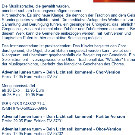
Die Musiksprache, die gewählt wurden,
orientiert sich am Leistungsvermögen unserer
Kirchenchöre. Es sind neue Klänge, die dennoch der Tradition und dem Geis
Stundengebetes verpflichtet sind. Die meditative Anlage des Werks soll zur 
Sammlung und Beruhigung führen, ein gesungenes Chorgebet, das, ähnlich 
Gregorianik, zunächst einmal ohne Zuhörer und Zuhörerinnen auskommt. Be
diesem Werk kann die Gemeinde einbezogen werden, mit Kehrversen und
liturgischen Rufen ist hier eine aktive Beteiligung möglich.
Das Instrumentarium ist praxisorientiert: Das Klavier begleitet den Chor
durchgehend, die Orgel, die ad libitum eingesetzt werden kann, weitet den
Klangraum und übernimmt gegebenenfalls die Begleitung der Gemeinde. Ein
Soloinstrument – vorzugsweise eine Oboe - traditionell das "Wächter"-Instru
der Musikgeschichte, überhöht das klangliche Geschehen des Chores.
Adveniat lumen tuum – Dein Licht soll kommen! - Chor-Version
Preis: 12,95 Euro Edition DV 87
Mengenpreisstaffel
ab 10 Expl. 11,95 Euro
ab 25 Expl. 10,95 Euro
ISBN 978-3-943302-71-4
ISMN 979-0-500226-098-9
Adveniat lumen tuum – Dein Licht soll kommen! - Partitur-Version
Preis: 29,95 Euro Edition DV 87/01
Adveniat lumen tuum – Dein Licht soll kommen! - Oboe-Version
Preis: 12,95 Euro Edition DV 87/02