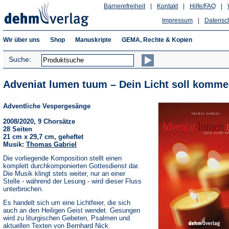
Barrierefreiheit
|
Kontakt
|
Hilfe/FAQ
|
Impressum
|
Datensc
Wir über uns
Shop
Manuskripte
GEMA, Rechte & Kopien
Suche:
Adveniat lumen tuum – Dein Licht soll komme
Adventliche Vespergesänge
2008/2020, 9 Chorsätze
28 Seiten
21 cm x 29,7 cm, geheftet
Musik:
Thomas Gabriel
Die vorliegende Komposition stellt einen
komplett durchkomponierten Gottesdienst dar.
Die Musik klingt stets weiter, nur an einer
Stelle - während der Lesung - wird dieser Fluss
unterbrochen.
Es handelt sich um eine Lichtfeier, die sich
auch an den Heiligen Geist wendet. Gesungen
wird zu liturgischen Gebeten, Psalmen und
aktuellen Texten von Bernhard Nick.