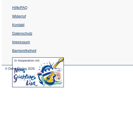
Hilfe/FAQ
Widerruf
Kontakt
Datenschutz
Impressum
Barrierefreiheit
(Öffnet
in
einem
© Dehm Verlag
2026
neuen
Tab)