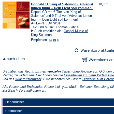
Doppel-CD 'King of Salomon / Adveniat
18,00€
lumen tuum – Dein Licht soll kommen!'
Doppel-CD mit 6 Titel von 'King of
Salomon' und 9 Titel von 'Adveniat lumen
tuum – Dein Licht soll kommen!'
Artikel-Nr.: DV79/01
Text und Musik: Thomas Gabriel
Auch erhältlich als:
Gospel Music of
King Solomon
Empfehlen:
Sie haben das Recht,
binnen vierzehn Tagen
ohne Angabe von Gründen d
Vertrag zu widerrufen. Hier finden Sie die
Einzelheiten zu Ihrem Widerrufsre
(Öffnet
und das
Widerrufsformular
. Bitte beachten Sie unsere
Hinweise zum Daten
in
einem
Alle Preise sind Endkunden-Preise inkl. ges. MwSt. Bei einer Bestellung fal
neuen
(Öffnet
zusätzlich
Versandkosten
an.
Tab)
in
einem
neuen
Liederbücher
Tab)
Chorbücher