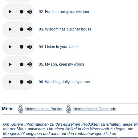
02. For the Lord gives wisdom
03. Wisdom has built her house
04. Listen to your father
05. My son, keep my words
06. Watching daily at my doors
(Öffnet
(Öffnet
Mehr:
Notenbeispiel: Partitur
Notenbeispiel: Gemeinde
in
in
einem
einem
neuen
neuen
Tab)
Tab)
Um weitere Informationen zu den einzelnen Produkten zu erhalten, diese ei
mit der Maus anklicken. Um einen Artikel in den Warenkorb zu legen, die
Mengenzahl eingeben und dann auf den Einkaufswagen klicken.