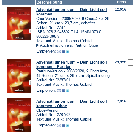
Beschreibung
Preis
Adveniat lumen tuum – Dein Licht soll
12,95€
kommen!
Chor-Version - 2008/2020, 9 Chorsätze, 28
Seiten, 21 cm x 29,7 cm, geheftet
Artikel-Nr.: DV87
ISBN 978-3-943302-71-4, ISMN 979-0-
500226-098-9
Text und Musik: Thomas Gabriel
Auch erhältlich als:
Partitur
,
Oboe
Empfehlen:
Adveniat lumen tuum – Dein Licht soll
29,95€
kommen! - Partitur
Partitur-Version - 2008/2020, 9 Chorsätze,
49 Seiten, 21 cm x 29,7 cm, Spiralbindung
Artikel-Nr.: DV87/01
Text und Musik: Thomas Gabriel
Empfehlen:
Adveniat lumen tuum – Dein Licht soll
12,95€
kommen! - Oboe
Oboe-Version
Artikel-Nr.: DV87/02
Text und Musik: Thomas Gabriel
Empfehlen: