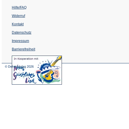
Hilfe/FAQ
Widerruf
Kontakt
Datenschutz
Impressum
Barrierefreiheit
(Öffnet
in
einem
© Dehm Verlag
2026
neuen
Tab)