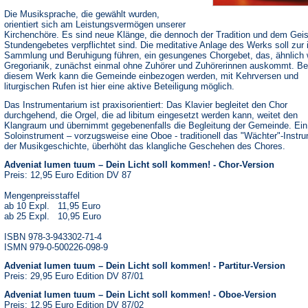
Die Musiksprache, die gewählt wurden,
orientiert sich am Leistungsvermögen unserer
Kirchenchöre. Es sind neue Klänge, die dennoch der Tradition und dem Geis
Stundengebetes verpflichtet sind. Die meditative Anlage des Werks soll zur 
Sammlung und Beruhigung führen, ein gesungenes Chorgebet, das, ähnlich 
Gregorianik, zunächst einmal ohne Zuhörer und Zuhörerinnen auskommt. Be
diesem Werk kann die Gemeinde einbezogen werden, mit Kehrversen und
liturgischen Rufen ist hier eine aktive Beteiligung möglich.
Das Instrumentarium ist praxisorientiert: Das Klavier begleitet den Chor
durchgehend, die Orgel, die ad libitum eingesetzt werden kann, weitet den
Klangraum und übernimmt gegebenenfalls die Begleitung der Gemeinde. Ein
Soloinstrument – vorzugsweise eine Oboe - traditionell das "Wächter"-Instru
der Musikgeschichte, überhöht das klangliche Geschehen des Chores.
Adveniat lumen tuum – Dein Licht soll kommen! - Chor-Version
Preis: 12,95 Euro Edition DV 87
Mengenpreisstaffel
ab 10 Expl. 11,95 Euro
ab 25 Expl. 10,95 Euro
ISBN 978-3-943302-71-4
ISMN 979-0-500226-098-9
Adveniat lumen tuum – Dein Licht soll kommen! - Partitur-Version
Preis: 29,95 Euro Edition DV 87/01
Adveniat lumen tuum – Dein Licht soll kommen! - Oboe-Version
Preis: 12,95 Euro Edition DV 87/02