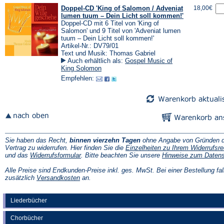
Doppel-CD 'King of Salomon / Adveniat
18,00€
lumen tuum – Dein Licht soll kommen!'
Doppel-CD mit 6 Titel von 'King of
Salomon' und 9 Titel von 'Adveniat lumen
tuum – Dein Licht soll kommen!'
Artikel-Nr.: DV79/01
Text und Musik: Thomas Gabriel
Auch erhältlich als:
Gospel Music of
King Solomon
Empfehlen:
Sie haben das Recht,
binnen vierzehn Tagen
ohne Angabe von Gründen d
Vertrag zu widerrufen. Hier finden Sie die
Einzelheiten zu Ihrem Widerrufsre
(Öffnet
und das
Widerrufsformular
. Bitte beachten Sie unsere
Hinweise zum Daten
in
einem
Alle Preise sind Endkunden-Preise inkl. ges. MwSt. Bei einer Bestellung fal
neuen
(Öffnet
zusätzlich
Versandkosten
an.
Tab)
in
einem
neuen
Liederbücher
Tab)
Chorbücher