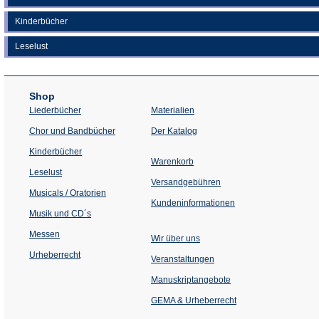
Kinderbücher
Leselust
Shop
Liederbücher
Materialien
(Öffnet
Chor und Bandbücher
Der Katalog
in
einem
Kinderbücher
neuen
Warenkorb
Tab)
Leselust
Versandgebühren
Musicals / Oratorien
Kundeninformationen
Musik und CD´s
Messen
Wir über uns
Urheberrecht
(Öffnet
Veranstaltungen
in
einem
Manuskriptangebote
neuen
Tab)
GEMA & Urheberrecht