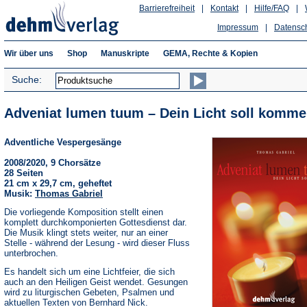
Barrierefreiheit
|
Kontakt
|
Hilfe/FAQ
|
Impressum
|
Datensc
Wir über uns
Shop
Manuskripte
GEMA, Rechte & Kopien
Suche:
Adveniat lumen tuum – Dein Licht soll komme
Adventliche Vespergesänge
2008/2020, 9 Chorsätze
28 Seiten
21 cm x 29,7 cm, geheftet
Musik:
Thomas Gabriel
Die vorliegende Komposition stellt einen
komplett durchkomponierten Gottesdienst dar.
Die Musik klingt stets weiter, nur an einer
Stelle - während der Lesung - wird dieser Fluss
unterbrochen.
Es handelt sich um eine Lichtfeier, die sich
auch an den Heiligen Geist wendet. Gesungen
wird zu liturgischen Gebeten, Psalmen und
aktuellen Texten von Bernhard Nick.