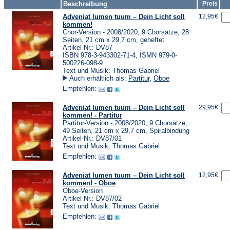
Beschreibung
Preis
Adveniat lumen tuum – Dein Licht soll
12,95€
kommen!
Chor-Version - 2008/2020, 9 Chorsätze, 28
Seiten, 21 cm x 29,7 cm, geheftet
Artikel-Nr.: DV87
ISBN 978-3-943302-71-4, ISMN 979-0-
500226-098-9
Text und Musik: Thomas Gabriel
Auch erhältlich als:
Partitur
,
Oboe
Empfehlen:
Adveniat lumen tuum – Dein Licht soll
29,95€
kommen! - Partitur
Partitur-Version - 2008/2020, 9 Chorsätze,
49 Seiten, 21 cm x 29,7 cm, Spiralbindung
Artikel-Nr.: DV87/01
Text und Musik: Thomas Gabriel
Empfehlen:
Adveniat lumen tuum – Dein Licht soll
12,95€
kommen! - Oboe
Oboe-Version
Artikel-Nr.: DV87/02
Text und Musik: Thomas Gabriel
Empfehlen: