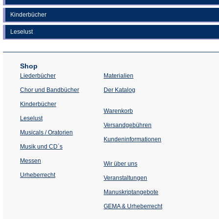
Kinderbücher
Leselust
Shop
Liederbücher
Materialien
(Öffnet
Chor und Bandbücher
Der Katalog
in
einem
Kinderbücher
neuen
Warenkorb
Tab)
Leselust
Versandgebühren
Musicals / Oratorien
Kundeninformationen
Musik und CD´s
Messen
Wir über uns
Urheberrecht
(Öffnet
Veranstaltungen
in
einem
Manuskriptangebote
neuen
Tab)
GEMA & Urheberrecht