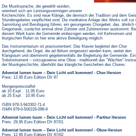
Die Musiksprache, die gewählt wurden,
orientiert sich am Leistungsvermögen unserer
Kirchenchöre. Es sind neue Klänge, die dennoch der Tradition und dem Geis
Stundengebetes verpflichtet sind. Die meditative Anlage des Werks soll zur 
Sammlung und Beruhigung führen, ein gesungenes Chorgebet, das, ähnlich 
Gregorianik, zunächst einmal ohne Zuhörer und Zuhörerinnen auskommt. Be
diesem Werk kann die Gemeinde einbezogen werden, mit Kehrversen und
liturgischen Rufen ist hier eine aktive Beteiligung möglich.
Das Instrumentarium ist praxisorientiert: Das Klavier begleitet den Chor
durchgehend, die Orgel, die ad libitum eingesetzt werden kann, weitet den
Klangraum und übernimmt gegebenenfalls die Begleitung der Gemeinde. Ein
Soloinstrument – vorzugsweise eine Oboe - traditionell das "Wächter"-Instru
der Musikgeschichte, überhöht das klangliche Geschehen des Chores.
Adveniat lumen tuum – Dein Licht soll kommen! - Chor-Version
Preis: 12,95 Euro Edition DV 87
Mengenpreisstaffel
ab 10 Expl. 11,95 Euro
ab 25 Expl. 10,95 Euro
ISBN 978-3-943302-71-4
ISMN 979-0-500226-098-9
Adveniat lumen tuum – Dein Licht soll kommen! - Partitur-Version
Preis: 29,95 Euro Edition DV 87/01
Adveniat lumen tuum – Dein Licht soll kommen! - Oboe-Version
Preis: 12,95 Euro Edition DV 87/02