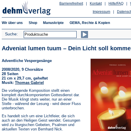
Barrierefreiheit
|
Kontakt
|
Hilfe/FAQ
|
Impressum
|
Datensc
Wir über uns
Shop
Manuskripte
GEMA, Rechte & Kopien
Suche:
Adveniat lumen tuum – Dein Licht soll komme
Adventliche Vespergesänge
2008/2020, 9 Chorsätze
28 Seiten
21 cm x 29,7 cm, geheftet
Musik:
Thomas Gabriel
Die vorliegende Komposition stellt einen
komplett durchkomponierten Gottesdienst dar.
Die Musik klingt stets weiter, nur an einer
Stelle - während der Lesung - wird dieser Fluss
unterbrochen.
Es handelt sich um eine Lichtfeier, die sich
auch an den Heiligen Geist wendet. Gesungen
wird zu liturgischen Gebeten, Psalmen und
aktuellen Texten von Bernhard Nick.