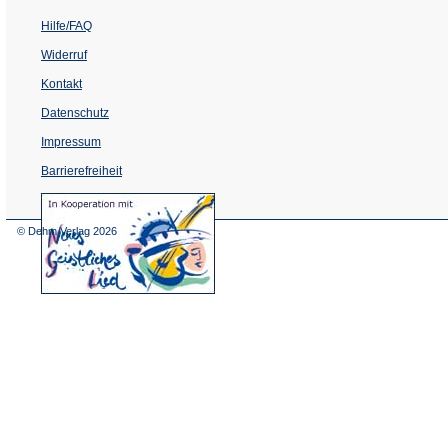
Hilfe/FAQ
Widerruf
Kontakt
Datenschutz
Impressum
Barrierefreiheit
(Öffnet
in
einem
© Dehm Verlag
2026
neuen
Tab)