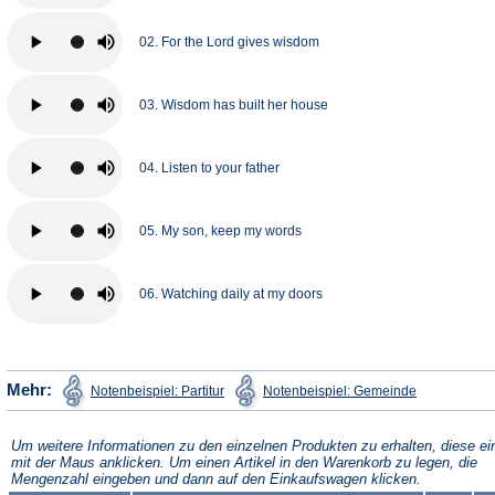
02. For the Lord gives wisdom
03. Wisdom has built her house
04. Listen to your father
05. My son, keep my words
06. Watching daily at my doors
(Öffnet
(Öffnet
Mehr:
Notenbeispiel: Partitur
Notenbeispiel: Gemeinde
in
in
einem
einem
neuen
neuen
Tab)
Tab)
Um weitere Informationen zu den einzelnen Produkten zu erhalten, diese ei
mit der Maus anklicken. Um einen Artikel in den Warenkorb zu legen, die
Mengenzahl eingeben und dann auf den Einkaufswagen klicken.