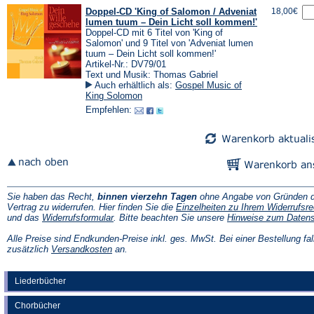
Doppel-CD 'King of Salomon / Adveniat
18,00€
lumen tuum – Dein Licht soll kommen!'
Doppel-CD mit 6 Titel von 'King of
Salomon' und 9 Titel von 'Adveniat lumen
tuum – Dein Licht soll kommen!'
Artikel-Nr.: DV79/01
Text und Musik: Thomas Gabriel
Auch erhältlich als:
Gospel Music of
King Solomon
Empfehlen:
Sie haben das Recht,
binnen vierzehn Tagen
ohne Angabe von Gründen d
Vertrag zu widerrufen. Hier finden Sie die
Einzelheiten zu Ihrem Widerrufsre
(Öffnet
und das
Widerrufsformular
. Bitte beachten Sie unsere
Hinweise zum Daten
in
einem
Alle Preise sind Endkunden-Preise inkl. ges. MwSt. Bei einer Bestellung fal
neuen
(Öffnet
zusätzlich
Versandkosten
an.
Tab)
in
einem
neuen
Liederbücher
Tab)
Chorbücher