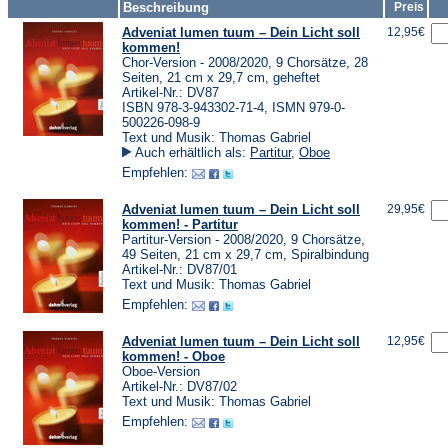
Beschreibung
Preis
Adveniat lumen tuum – Dein Licht soll
12,95€
kommen!
Chor-Version - 2008/2020, 9 Chorsätze, 28
Seiten, 21 cm x 29,7 cm, geheftet
Artikel-Nr.: DV87
ISBN 978-3-943302-71-4, ISMN 979-0-
500226-098-9
Text und Musik: Thomas Gabriel
Auch erhältlich als:
Partitur
,
Oboe
Empfehlen:
Adveniat lumen tuum – Dein Licht soll
29,95€
kommen! - Partitur
Partitur-Version - 2008/2020, 9 Chorsätze,
49 Seiten, 21 cm x 29,7 cm, Spiralbindung
Artikel-Nr.: DV87/01
Text und Musik: Thomas Gabriel
Empfehlen:
Adveniat lumen tuum – Dein Licht soll
12,95€
kommen! - Oboe
Oboe-Version
Artikel-Nr.: DV87/02
Text und Musik: Thomas Gabriel
Empfehlen: