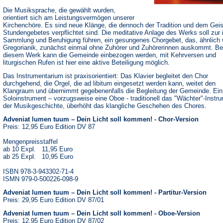
Die Musiksprache, die gewählt wurden,
orientiert sich am Leistungsvermögen unserer
Kirchenchöre. Es sind neue Klänge, die dennoch der Tradition und dem Geis
Stundengebetes verpflichtet sind. Die meditative Anlage des Werks soll zur 
Sammlung und Beruhigung führen, ein gesungenes Chorgebet, das, ähnlich 
Gregorianik, zunächst einmal ohne Zuhörer und Zuhörerinnen auskommt. Be
diesem Werk kann die Gemeinde einbezogen werden, mit Kehrversen und
liturgischen Rufen ist hier eine aktive Beteiligung möglich.
Das Instrumentarium ist praxisorientiert: Das Klavier begleitet den Chor
durchgehend, die Orgel, die ad libitum eingesetzt werden kann, weitet den
Klangraum und übernimmt gegebenenfalls die Begleitung der Gemeinde. Ein
Soloinstrument – vorzugsweise eine Oboe - traditionell das "Wächter"-Instru
der Musikgeschichte, überhöht das klangliche Geschehen des Chores.
Adveniat lumen tuum – Dein Licht soll kommen! - Chor-Version
Preis: 12,95 Euro Edition DV 87
Mengenpreisstaffel
ab 10 Expl. 11,95 Euro
ab 25 Expl. 10,95 Euro
ISBN 978-3-943302-71-4
ISMN 979-0-500226-098-9
Adveniat lumen tuum – Dein Licht soll kommen! - Partitur-Version
Preis: 29,95 Euro Edition DV 87/01
Adveniat lumen tuum – Dein Licht soll kommen! - Oboe-Version
Preis: 12,95 Euro Edition DV 87/02