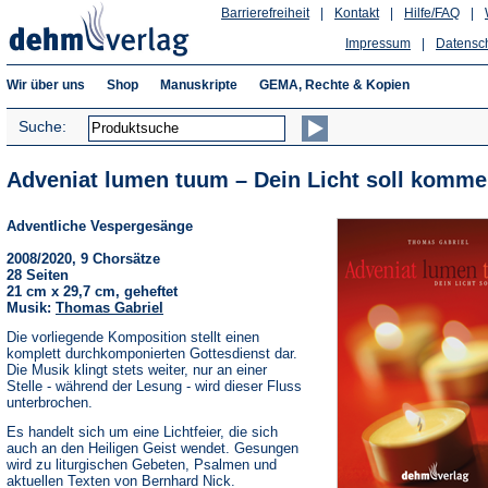
Barrierefreiheit
|
Kontakt
|
Hilfe/FAQ
|
Impressum
|
Datensc
Wir über uns
Shop
Manuskripte
GEMA, Rechte & Kopien
Suche:
Adveniat lumen tuum – Dein Licht soll komme
Adventliche Vespergesänge
2008/2020, 9 Chorsätze
28 Seiten
21 cm x 29,7 cm, geheftet
Musik:
Thomas Gabriel
Die vorliegende Komposition stellt einen
komplett durchkomponierten Gottesdienst dar.
Die Musik klingt stets weiter, nur an einer
Stelle - während der Lesung - wird dieser Fluss
unterbrochen.
Es handelt sich um eine Lichtfeier, die sich
auch an den Heiligen Geist wendet. Gesungen
wird zu liturgischen Gebeten, Psalmen und
aktuellen Texten von Bernhard Nick.