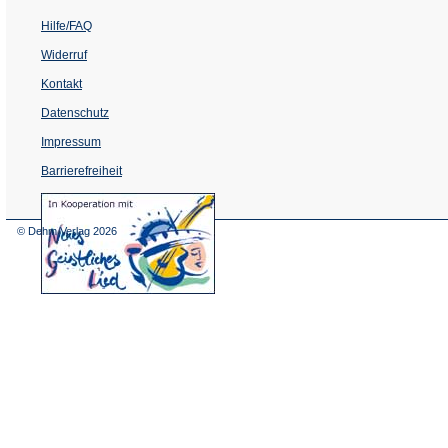
Hilfe/FAQ
Widerruf
Kontakt
Datenschutz
Impressum
Barrierefreiheit
(Öffnet
in
einem
© Dehm Verlag
2026
neuen
Tab)