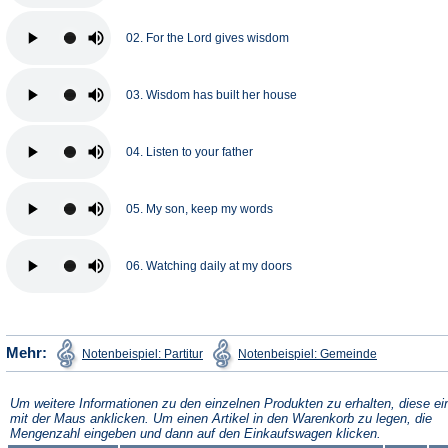
02. For the Lord gives wisdom
03. Wisdom has built her house
04. Listen to your father
05. My son, keep my words
06. Watching daily at my doors
(Öffnet
(Öffnet
Mehr:
Notenbeispiel: Partitur
Notenbeispiel: Gemeinde
in
in
einem
einem
neuen
neuen
Tab)
Tab)
Um weitere Informationen zu den einzelnen Produkten zu erhalten, diese ei
mit der Maus anklicken. Um einen Artikel in den Warenkorb zu legen, die
Mengenzahl eingeben und dann auf den Einkaufswagen klicken.