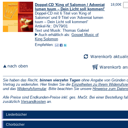
Doppel-CD 'King of Salomon / Adveniat
18,00€
lumen tuum – Dein Licht soll kommen!'
Doppel-CD mit 6 Titel von 'King of
Salomon' und 9 Titel von 'Adveniat lumen
tuum – Dein Licht soll kommen!'
Artikel-Nr.: DV79/01
Text und Musik: Thomas Gabriel
Auch erhältlich als:
Gospel Music of
King Solomon
Empfehlen:
Sie haben das Recht,
binnen vierzehn Tagen
ohne Angabe von Gründen d
Vertrag zu widerrufen. Hier finden Sie die
Einzelheiten zu Ihrem Widerrufsre
(Öffnet
und das
Widerrufsformular
. Bitte beachten Sie unsere
Hinweise zum Daten
in
einem
Alle Preise sind Endkunden-Preise inkl. ges. MwSt. Bei einer Bestellung fal
neuen
(Öffnet
zusätzlich
Versandkosten
an.
Tab)
in
einem
neuen
Liederbücher
Tab)
Chorbücher