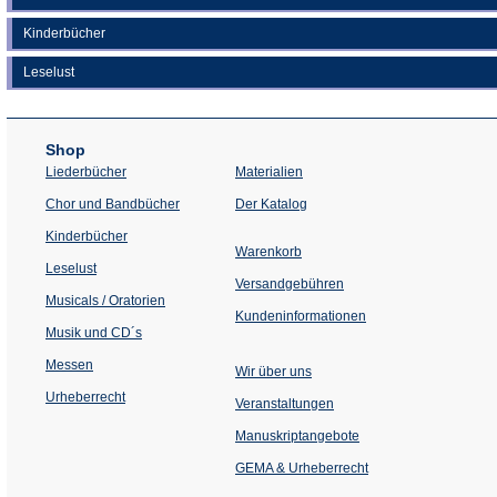
Kinderbücher
Leselust
Shop
Liederbücher
Materialien
(Öffnet
Chor und Bandbücher
Der Katalog
in
einem
Kinderbücher
neuen
Warenkorb
Tab)
Leselust
Versandgebühren
Musicals / Oratorien
Kundeninformationen
Musik und CD´s
Messen
Wir über uns
Urheberrecht
(Öffnet
Veranstaltungen
in
einem
Manuskriptangebote
neuen
Tab)
GEMA & Urheberrecht