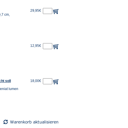
29,95€
9,7 cm,
12,95€
ht soll
18,00€
veniat lumen