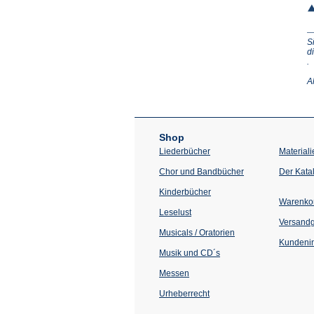
S
d
(Ö
.
in
e
A
n
T
Shop
Liederbücher
Materiali
Chor und Bandbücher
Der Kata
Kinderbücher
Warenko
Leselust
Versand
Musicals / Oratorien
Kundenin
Musik und CD´s
Messen
Urheberrecht