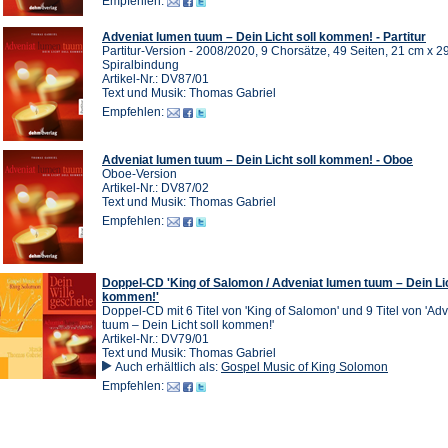
Empfehlen:
Adveniat lumen tuum – Dein Licht soll kommen! - Partitur
Partitur-Version - 2008/2020, 9 Chorsätze, 49 Seiten, 21 cm x 2
Spiralbindung
Artikel-Nr.: DV87/01
Text und Musik: Thomas Gabriel
Empfehlen:
Adveniat lumen tuum – Dein Licht soll kommen! - Oboe
Oboe-Version
Artikel-Nr.: DV87/02
Text und Musik: Thomas Gabriel
Empfehlen:
Doppel-CD 'King of Salomon / Adveniat lumen tuum – Dein Lic
kommen!'
Doppel-CD mit 6 Titel von 'King of Salomon' und 9 Titel von 'Ad
tuum – Dein Licht soll kommen!'
Artikel-Nr.: DV79/01
Text und Musik: Thomas Gabriel
Auch erhältlich als:
Gospel Music of King Solomon
Empfehlen: