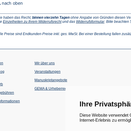
ie haben das Recht,
binnen vierzehn Tagen
ohne Angabe von Gründen diesen Vertr
(Öffnet
(Öffnet
ie
Einzelheiten zu Ihrem Widerrufsrecht
und das
Widerrufsformular
. Bitte beachten
ffnet
in
in
einem
einem
inem
neuen
neuen
lle Preise sind Endkunden-Preise inkl. ges. MwSt. Bei einer Bestellung fallen zusät
euen
Tab)
Tab)
ab)
en
Wir über uns
(Öffnet
(Öffnet
log
Veranstaltungen
in
in
einem
einem
Manuskriptangebote
neuen
neuen
rb
Tab)
Tab)
GEMA & Urheberrecht
gebühren
formationen
Ihre Privatsphä
Diese Website verwendet C
Internet-Erlebnis zu ermög