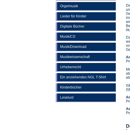
Di
Orgelmusik
un
Ge
Lieder für Kinder
in
wi
Be
Digitale Bücher
li
Musik/CD
Da
we
vo
Musik/Download
Ge
Musikwissenschaft
Ad
Pr
Urheberrecht
Me
ab
Ein anziehendes NGL T-Shirt
ab
IS
Kinderbücher
IS
Ad
Leselust
Pr
Ad
Pr
D