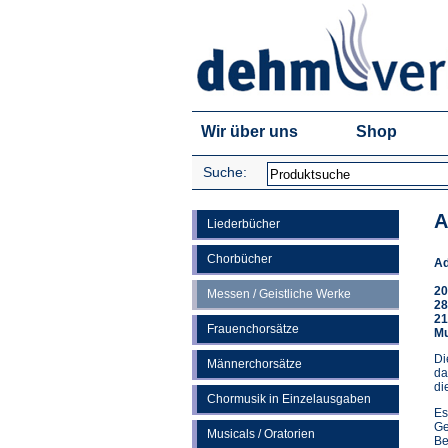
Wir über uns
Shop
Suche:
A
Liederbücher
Chorbücher
Ad
20
Messen / Geistliche Werke
28
21
Frauenchorsätze
Mu
Di
Männerchorsätze
da
di
Chormusik in Einzelausgaben
Es
Ge
Musicals / Oratorien
Be