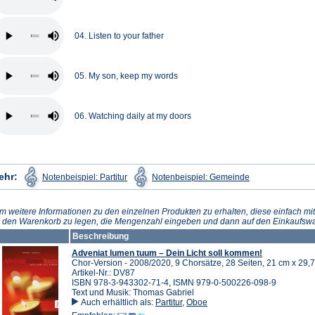
04. Listen to your father
05. My son, keep my words
06. Watching daily at my doors
(Öffnet
(Öffnet
ehr:
Notenbeispiel: Partitur
Notenbeispiel: Gemeinde
in
in
einem
einem
neuen
neuen
Tab)
Tab)
m weitere Informationen zu den einzelnen Produkten zu erhalten, diese einfach mit
n den Warenkorb zu legen, die Mengenzahl eingeben und dann auf den Einkaufswa
Beschreibung
Adveniat lumen tuum – Dein Licht soll kommen!
Chor-Version - 2008/2020, 9 Chorsätze, 28 Seiten, 21 cm x 29,7
Artikel-Nr.: DV87
ISBN 978-3-943302-71-4, ISMN 979-0-500226-098-9
Text und Musik: Thomas Gabriel
Auch erhältlich als:
Partitur
,
Oboe