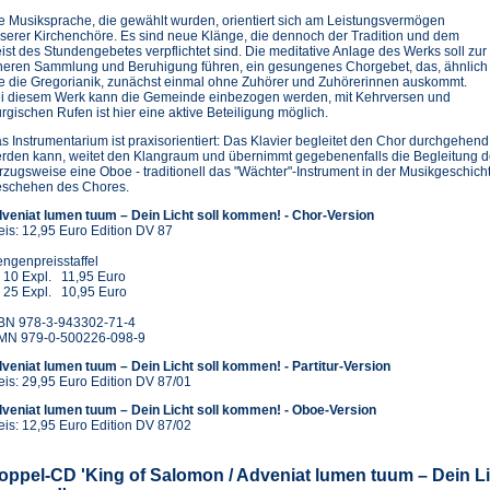
e Musiksprache, die gewählt wurden, orientiert sich am Leistungsvermögen
serer Kirchenchöre. Es sind neue Klänge, die dennoch der Tradition und dem
ist des Stundengebetes verpflichtet sind. Die meditative Anlage des Werks soll zur
neren Sammlung und Beruhigung führen, ein gesungenes Chorgebet, das, ähnlich
e die Gregorianik, zunächst einmal ohne Zuhörer und Zuhörerinnen auskommt.
i diesem Werk kann die Gemeinde einbezogen werden, mit Kehrversen und
turgischen Rufen ist hier eine aktive Beteiligung möglich.
s Instrumentarium ist praxisorientiert: Das Klavier begleitet den Chor durchgehend, 
rden kann, weitet den Klangraum und übernimmt gegebenenfalls die Begleitung d
rzugsweise eine Oboe - traditionell das "Wächter"-Instrument in der Musikgeschich
schehen des Chores.
veniat lumen tuum – Dein Licht soll kommen! - Chor-Version
eis: 12,95 Euro Edition DV 87
ngenpreisstaffel
 10 Expl. 11,95 Euro
 25 Expl. 10,95 Euro
BN 978-3-943302-71-4
MN 979-0-500226-098-9
veniat lumen tuum – Dein Licht soll kommen! - Partitur-Version
eis: 29,95 Euro Edition DV 87/01
veniat lumen tuum – Dein Licht soll kommen! - Oboe-Version
eis: 12,95 Euro Edition DV 87/02
oppel-CD 'King of Salomon / Adveniat lumen tuum – Dein Li