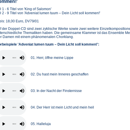
ommen!'
 1 - 6 Titel von 'King of Salomon'
 2 - 9 Titel von 'Adveniat lumen tuum – Dein Licht soll kommen!'
eis: 18,00 Euro, DV79/01
f der Doppel-CD sind zwei zyklische Werke sowie zwei weitere Einzelkompositione
terschiedliche Thematiken haben. Die gemeinsame Klammer ist das Ensemble M
er Damen mit einem phänomenalen Chorklang.
rbeispiele 'Adveniat lumen tuum – Dein Licht soll kommen!':
01. Herr, öffne meine Lippe
02. Du hast mein Inneres geschaffen
03. In der Nacht der Finsternisse
04. Der Herr ist mein Licht und mein heil
05. Halleluja