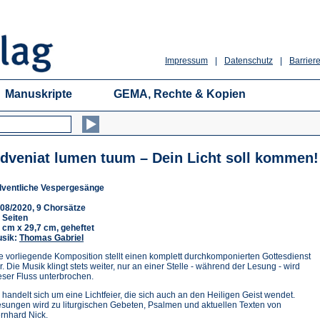
Impressum
|
Datenschutz
|
Barriere
Manuskripte
GEMA, Rechte & Kopien
dveniat lumen tuum – Dein Licht soll kommen!
ventliche Vespergesänge
08/2020, 9 Chorsätze
 Seiten
 cm x 29,7 cm, geheftet
sik:
Thomas Gabriel
e vorliegende Komposition stellt einen komplett durchkomponierten Gottesdienst
r. Die Musik klingt stets weiter, nur an einer Stelle - während der Lesung - wird
eser Fluss unterbrochen.
 handelt sich um eine Lichtfeier, die sich auch an den Heiligen Geist wendet.
sungen wird zu liturgischen Gebeten, Psalmen und aktuellen Texten von
rnhard Nick.