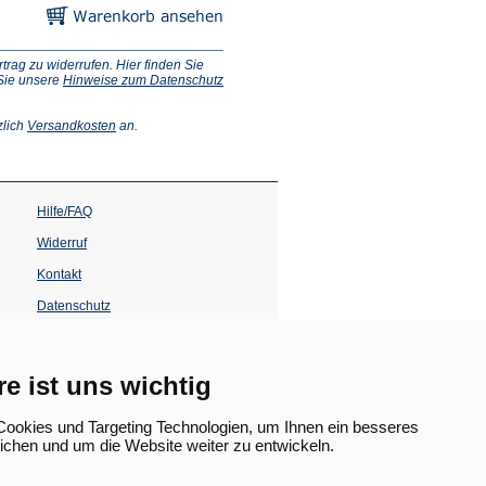
ag zu widerrufen. Hier finden Sie
 Sie unsere
Hinweise zum Datenschutz
(Öffnet
zlich
Versandkosten
an.
in
einem
neuen
Tab)
Hilfe/FAQ
Widerruf
Kontakt
Datenschutz
Impressum
Barrierefreiheit
re ist uns wichtig
(Öffnet
in
ookies und Targeting Technologien, um Ihnen ein besseres
einem
lichen und um die Website weiter zu entwickeln.
neuen
Tab)