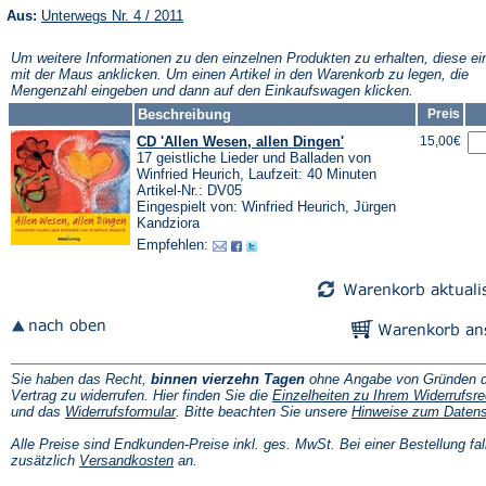
(Öffnet
Aus:
Unterwegs Nr. 4 / 2011
in
einem
Um weitere Informationen zu den einzelnen Produkten zu erhalten, diese ei
neuen
mit der Maus anklicken. Um einen Artikel in den Warenkorb zu legen, die
Tab)
Mengenzahl eingeben und dann auf den Einkaufswagen klicken.
Beschreibung
Preis
CD 'Allen Wesen, allen Dingen'
15,00€
17 geistliche Lieder und Balladen von
Winfried Heurich, Laufzeit: 40 Minuten
Artikel-Nr.: DV05
Eingespielt von: Winfried Heurich, Jürgen
Kandziora
Empfehlen:
Sie haben das Recht,
binnen vierzehn Tagen
ohne Angabe von Gründen d
Vertrag zu widerrufen. Hier finden Sie die
Einzelheiten zu Ihrem Widerrufsre
(Öffnet
und das
Widerrufsformular
. Bitte beachten Sie unsere
Hinweise zum Daten
in
einem
Alle Preise sind Endkunden-Preise inkl. ges. MwSt. Bei einer Bestellung fal
neuen
(Öffnet
zusätzlich
Versandkosten
an.
Tab)
in