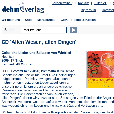
Barrierefreiheit
|
Kontakt
|
Hilfe/FAQ
|
Impressum
|
Datensc
Wir über uns
Shop
Manuskripte
GEMA, Rechte & Kopien
Suche:
CD 'Allen Wesen, allen Dingen'
Geistliche Lieder und Balladen von
Winfried
Heurich
2009, 17 Titel,
Laufzeit: 40 Minuten
Die CD kommt mit kleiner, kammermusikalischer
Besetzung aus und wurde unter Live-Bedingungen
aufgenommen. Die mit vorwiegend akustischen
Instrumenten musizierten Lieder appellieren an
unsere inneren Energien, an unsere psychischen
Reserven, sie wollen verdeckte Kräfte wieder
freisetzen. Die Lieder erzählen von "allen Wesen,
allen Dingen", denen wir verwandt sind. Sie singen vom Frieden, der Angst, 
Anderwelt, von dem, was dort auf uns wartet, von dem, der niemals ruht un
was wesentlich ist im Leben und heilig, was trägt und Vertrauen stiftet.
Winfried Heurich gibt durch seine Kompositionen der Poesie Töne, um die d