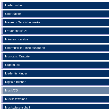
einem
neuen
Liederbücher
Tab)
Chorbücher
Messen / Geistliche Werke
Frauenchorsätze
Männerchorsätze
Chormusik in Einzelausgaben
Musicals / Oratorien
Orgelmusik
Lieder für Kinder
Digitale Bücher
Musik/CD
Musik/Download
Musikwissenschaft