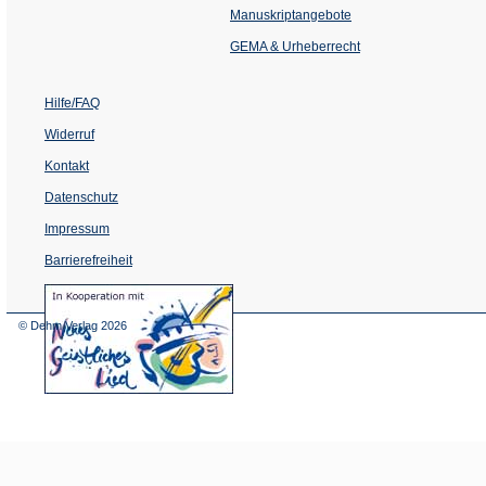
einem
Manuskriptangebote
neuen
Tab)
GEMA & Urheberrecht
Hilfe/FAQ
Widerruf
Kontakt
Datenschutz
Impressum
Barrierefreiheit
(Öffnet
in
einem
© Dehm Verlag
2026
neuen
Tab)