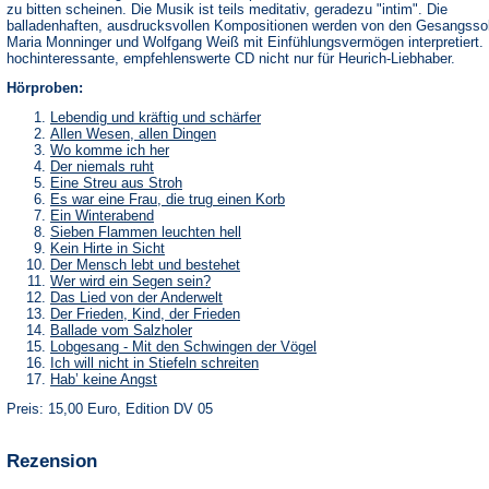
zu bitten scheinen. Die Musik ist teils meditativ, geradezu "intim". Die
balladenhaften, ausdrucksvollen Kompositionen werden von den Gesangssol
Maria Monninger und Wolfgang Weiß mit Einfühlungsvermögen interpretiert.
hochinteressante, empfehlenswerte CD nicht nur für Heurich-Liebhaber.
Hörproben:
Lebendig und kräftig und schärfer
Allen Wesen, allen Dingen
Wo komme ich her
Der niemals ruht
Eine Streu aus Stroh
Es war eine Frau, die trug einen Korb
Ein Winterabend
Sieben Flammen leuchten hell
Kein Hirte in Sicht
Der Mensch lebt und bestehet
Wer wird ein Segen sein?
Das Lied von der Anderwelt
Der Frieden, Kind, der Frieden
Ballade vom Salzholer
Lobgesang - Mit den Schwingen der Vögel
Ich will nicht in Stiefeln schreiten
Hab’ keine Angst
Preis: 15,00 Euro, Edition DV 05
Rezension