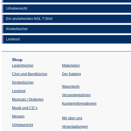
Urheberrecht
Ein anziehendes NGL T-Shirt
Kinderbücher
Leselust
Shop
Liederbücher
Materialien
(Öffnet
Chor und Bandbücher
Der Katalog
in
einem
Kinderbücher
neuen
Warenkorb
Tab)
Leselust
Versandgebühren
Musicals / Oratorien
Kundeninformationen
Musik und CD´s
Messen
Wir über uns
Urheberrecht
(Öffnet
Veranstaltungen
in