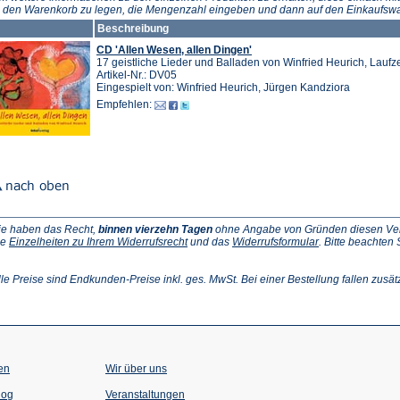
neuen
n den Warenkorb zu legen, die Mengenzahl eingeben und dann auf den Einkaufswa
Tab)
Beschreibung
CD 'Allen Wesen, allen Dingen'
17 geistliche Lieder und Balladen von Winfried Heurich, Laufze
Artikel-Nr.: DV05
Eingespielt von: Winfried Heurich, Jürgen Kandziora
Empfehlen:
ie haben das Recht,
binnen vierzehn Tagen
ohne Angabe von Gründen diesen Vertr
(Öffnet
(Öffnet
ie
Einzelheiten zu Ihrem Widerrufsrecht
und das
Widerrufsformular
. Bitte beachten
ffnet
in
in
einem
einem
inem
neuen
neuen
lle Preise sind Endkunden-Preise inkl. ges. MwSt. Bei einer Bestellung fallen zusät
euen
Tab)
Tab)
ab)
en
Wir über uns
(Öffnet
(Öffnet
log
Veranstaltungen