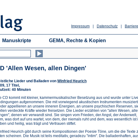
Impressum
|
Datenschutz
|
Barriere
Manuskripte
GEMA, Rechte & Kopien
D 'Allen Wesen, allen Dingen'
istliche Lieder und Balladen von
Winfried Heurich
09, 17 Titel,
ufzeit: 40 Minuten
e CD kommt mit kleiner, kammermusikalischer Besetzung aus und wurde unter Liv
dingungen aufgenommen. Die mit vorwiegend akustischen Instrumenten musizier
eder appellieren an unsere inneren Energien, an unsere psychischen Reserven, si
llen verdeckte Kräfte wieder freisetzen. Die Lieder erzählen von "allen Wesen, all
ngen", denen wir verwandt sind. Sie singen vom Frieden, der Angst, der Anderwelt,
m, was dort auf uns wartet, von dem, der niemals ruht und dem, was wesentlich ist 
ben und heilig, was trägt und Vertrauen stiftet.
nfried Heurich gibt durch seine Kompositionen der Poesie Töne, um die die Texte 
tten scheinen. Die Musik ist teils meditativ, geradezu "intim". Die balladenhaften,