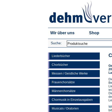
Wir über uns
Shop
Suche:
C
Liederbücher
Chorbücher
Ge
20
La
Messen / Geistliche Werke
Di
Frauenchorsätze
Be
Li
wo
Männerchorsätze
Di
de
Chormusik in Einzelausgaben
Le
Wi
Musicals / Oratorien
bi