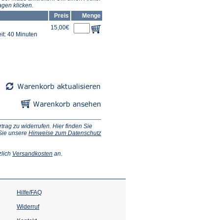
gen klicken.
Preis
Menge
15,00€
it: 40 Minuten
ag zu widerrufen. Hier finden Sie
 Sie unsere
Hinweise zum Datenschutz
(Öffnet
zlich
Versandkosten
an.
in
einem
neuen
Tab)
Hilfe/FAQ
Widerruf