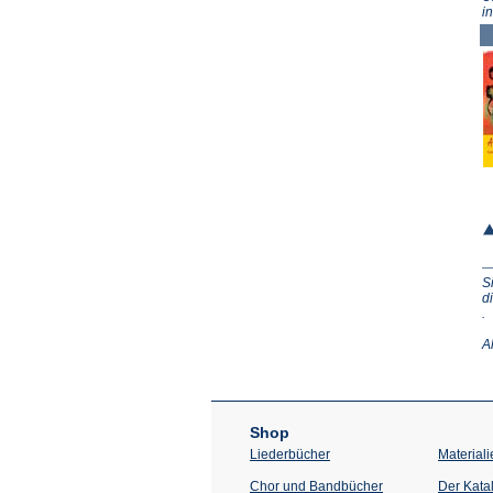
i
S
d
(Ö
.
in
e
A
n
T
Shop
Liederbücher
Materiali
Chor und Bandbücher
Der Kata