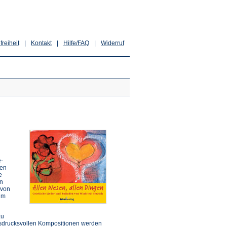
freiheit
|
Kontakt
|
Hilfe/FAQ
|
Widerruf
e-
ten
e
en
 von
im
zu
 ausdrucksvollen Kompositionen werden