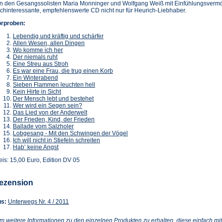
n den Gesangssolisten Maria Monninger und Wolfgang Weiß mit Einfühlungsvermöge
chinteressante, empfehlenswerte CD nicht nur für Heurich-Liebhaber.
rproben:
Lebendig und kräftig und schärfer
Allen Wesen, allen Dingen
Wo komme ich her
Der niemals ruht
Eine Streu aus Stroh
Es war eine Frau, die trug einen Korb
Ein Winterabend
Sieben Flammen leuchten hell
Kein Hirte in Sicht
Der Mensch lebt und bestehet
Wer wird ein Segen sein?
Das Lied von der Anderwelt
Der Frieden, Kind, der Frieden
Ballade vom Salzholer
Lobgesang - Mit den Schwingen der Vögel
Ich will nicht in Stiefeln schreiten
Hab’ keine Angst
eis: 15,00 Euro, Edition DV 05
ezension
(Öffnet
s:
Unterwegs Nr. 4 / 2011
in
einem
m weitere Informationen zu den einzelnen Produkten zu erhalten, diese einfach mit