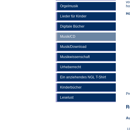
vo
Orgelmusik
ho
Hö
Lieder für Kinder
Digitale Bücher
Musik/CD
Musik/Download
Musikwissenschaft
Urheberrecht
Ein anziehendes NGL T-Shirt
Kinderbücher
Pr
Leselust
R
Au
U