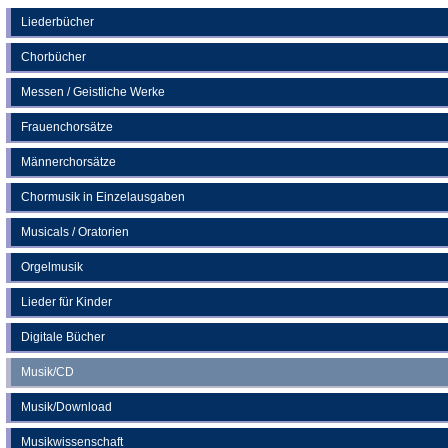
einem
neuen
Liederbücher
Tab)
Chorbücher
Messen / Geistliche Werke
Frauenchorsätze
Männerchorsätze
Chormusik in Einzelausgaben
Musicals / Oratorien
Orgelmusik
Lieder für Kinder
Digitale Bücher
Musik/CD
Musik/Download
Musikwissenschaft