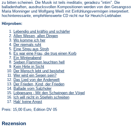
zu bitten scheinen. Die Musik ist teils meditativ, geradezu "intim". Die
balladenhaften, ausdrucksvollen Kompositionen werden von den Gesangssol
Maria Monninger und Wolfgang Weiß mit Einfühlungsvermögen interpretiert.
hochinteressante, empfehlenswerte CD nicht nur für Heurich-Liebhaber.
Hörproben:
Lebendig und kräftig und schärfer
Allen Wesen, allen Dingen
Wo komme ich her
Der niemals ruht
Eine Streu aus Stroh
Es war eine Frau, die trug einen Korb
Ein Winterabend
Sieben Flammen leuchten hell
Kein Hirte in Sicht
Der Mensch lebt und bestehet
Wer wird ein Segen sein?
Das Lied von der Anderwelt
Der Frieden, Kind, der Frieden
Ballade vom Salzholer
Lobgesang - Mit den Schwingen der Vögel
Ich will nicht in Stiefeln schreiten
Hab’ keine Angst
Preis: 15,00 Euro, Edition DV 05
Rezension