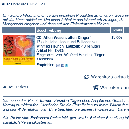
(Öffnet
Aus:
Unterwegs Nr. 4 / 2011
in
einem
Um weitere Informationen zu den einzelnen Produkten zu erhalten, diese ei
neuen
mit der Maus anklicken. Um einen Artikel in den Warenkorb zu legen, die
Tab)
Mengenzahl eingeben und dann auf den Einkaufswagen klicken.
Beschreibung
Preis
CD 'Allen Wesen, allen Dingen'
15,00€
17 geistliche Lieder und Balladen von
Winfried Heurich, Laufzeit: 40 Minuten
Artikel-Nr.: DV05
Eingespielt von: Winfried Heurich, Jürgen
Kandziora
Empfehlen:
Sie haben das Recht,
binnen vierzehn Tagen
ohne Angabe von Gründen d
Vertrag zu widerrufen. Hier finden Sie die
Einzelheiten zu Ihrem Widerrufsre
(Öffnet
und das
Widerrufsformular
. Bitte beachten Sie unsere
Hinweise zum Daten
in
einem
Alle Preise sind Endkunden-Preise inkl. ges. MwSt. Bei einer Bestellung fal
neuen
(Öffnet
zusätzlich
Versandkosten
an.
Tab)
in