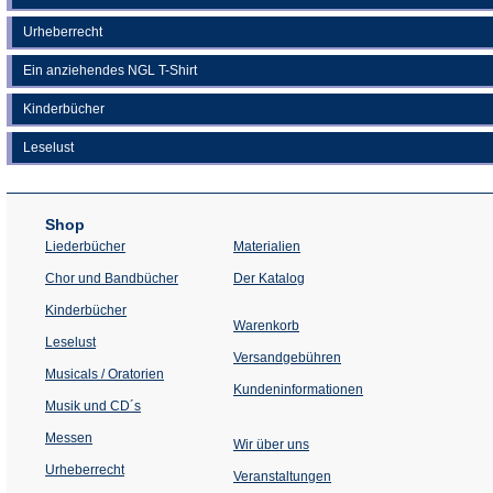
Urheberrecht
Ein anziehendes NGL T-Shirt
Kinderbücher
Leselust
Shop
Liederbücher
Materialien
(Öffnet
Chor und Bandbücher
Der Katalog
in
einem
Kinderbücher
neuen
Warenkorb
Tab)
Leselust
Versandgebühren
Musicals / Oratorien
Kundeninformationen
Musik und CD´s
Messen
Wir über uns
Urheberrecht
(Öffnet
Veranstaltungen
in