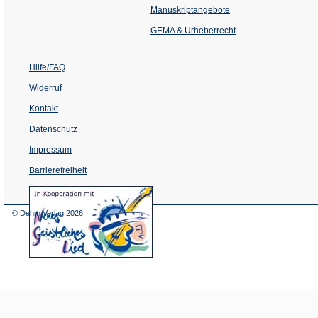
einem
Manuskriptangebote
neuen
Tab)
GEMA & Urheberrecht
Hilfe/FAQ
Widerruf
Kontakt
Datenschutz
Impressum
Barrierefreiheit
(Öffnet
in
einem
© Dehm Verlag
2026
neuen
Tab)