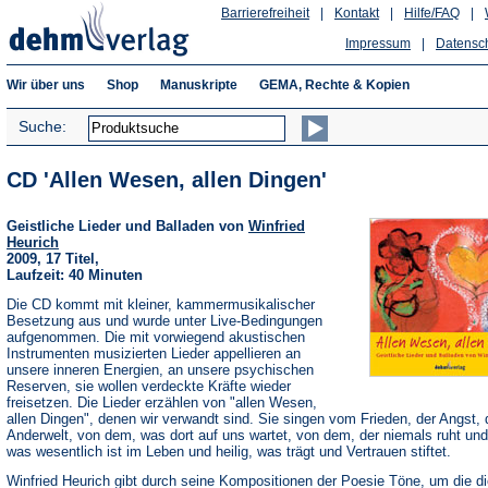
Barrierefreiheit
|
Kontakt
|
Hilfe/FAQ
|
Impressum
|
Datensc
Wir über uns
Shop
Manuskripte
GEMA, Rechte & Kopien
Suche:
CD 'Allen Wesen, allen Dingen'
Geistliche Lieder und Balladen von
Winfried
Heurich
2009, 17 Titel,
Laufzeit: 40 Minuten
Die CD kommt mit kleiner, kammermusikalischer
Besetzung aus und wurde unter Live-Bedingungen
aufgenommen. Die mit vorwiegend akustischen
Instrumenten musizierten Lieder appellieren an
unsere inneren Energien, an unsere psychischen
Reserven, sie wollen verdeckte Kräfte wieder
freisetzen. Die Lieder erzählen von "allen Wesen,
allen Dingen", denen wir verwandt sind. Sie singen vom Frieden, der Angst, 
Anderwelt, von dem, was dort auf uns wartet, von dem, der niemals ruht un
was wesentlich ist im Leben und heilig, was trägt und Vertrauen stiftet.
Winfried Heurich gibt durch seine Kompositionen der Poesie Töne, um die d