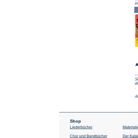
i
S
d
(Ö
.
in
e
A
n
T
Shop
Liederbücher
Materiali
Chor und Bandbücher
Der Kata