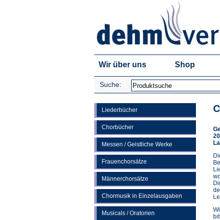
Wir über uns
Shop
Suche:
C
Liederbücher
Chorbücher
Ge
20
La
Messen / Geistliche Werke
Di
Frauenchorsätze
Be
Li
wo
Männerchorsätze
Di
de
Chormusik in Einzelausgaben
Le
Wi
Musicals / Oratorien
bi