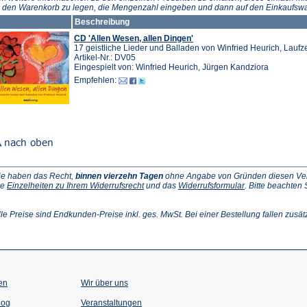
neuen
n den Warenkorb zu legen, die Mengenzahl eingeben und dann auf den Einkaufswa
Tab)
Beschreibung
CD 'Allen Wesen, allen Dingen'
17 geistliche Lieder und Balladen von Winfried Heurich, Laufze
Artikel-Nr.: DV05
Eingespielt von: Winfried Heurich, Jürgen Kandziora
Empfehlen:
ie haben das Recht,
binnen vierzehn Tagen
ohne Angabe von Gründen diesen Vertr
(Öffnet
(Öffnet
ie
Einzelheiten zu Ihrem Widerrufsrecht
und das
Widerrufsformular
. Bitte beachten
ffnet
in
in
einem
einem
inem
neuen
neuen
lle Preise sind Endkunden-Preise inkl. ges. MwSt. Bei einer Bestellung fallen zusät
euen
Tab)
Tab)
ab)
en
Wir über uns
(Öffnet
(Öffnet
log
Veranstaltungen