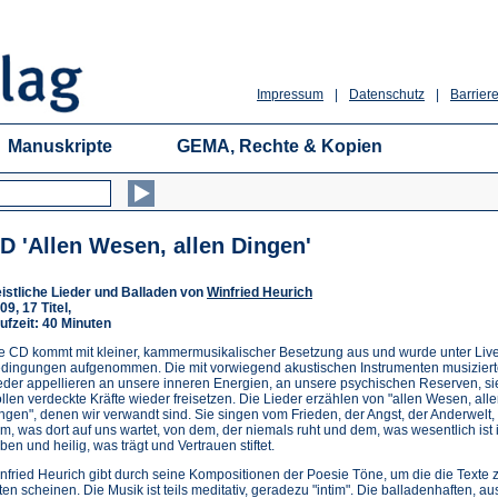
Impressum
|
Datenschutz
|
Barriere
Manuskripte
GEMA, Rechte & Kopien
D 'Allen Wesen, allen Dingen'
istliche Lieder und Balladen von
Winfried Heurich
09, 17 Titel,
ufzeit: 40 Minuten
e CD kommt mit kleiner, kammermusikalischer Besetzung aus und wurde unter Liv
dingungen aufgenommen. Die mit vorwiegend akustischen Instrumenten musizier
eder appellieren an unsere inneren Energien, an unsere psychischen Reserven, si
llen verdeckte Kräfte wieder freisetzen. Die Lieder erzählen von "allen Wesen, all
ngen", denen wir verwandt sind. Sie singen vom Frieden, der Angst, der Anderwelt,
m, was dort auf uns wartet, von dem, der niemals ruht und dem, was wesentlich ist 
ben und heilig, was trägt und Vertrauen stiftet.
nfried Heurich gibt durch seine Kompositionen der Poesie Töne, um die die Texte 
tten scheinen. Die Musik ist teils meditativ, geradezu "intim". Die balladenhaften,