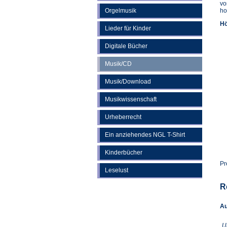
vo
Orgelmusik
ho
Hö
Lieder für Kinder
Digitale Bücher
Musik/CD
Musik/Download
Musikwissenschaft
Urheberrecht
Ein anziehendes NGL T-Shirt
Kinderbücher
Pr
Leselust
R
Au
U