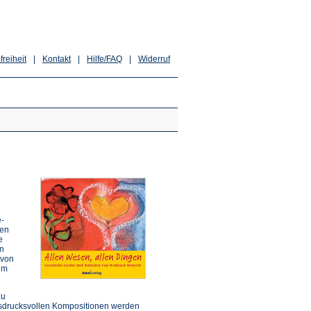
freiheit
|
Kontakt
|
Hilfe/FAQ
|
Widerruf
e-
ten
e
en
 von
im
zu
 ausdrucksvollen Kompositionen werden