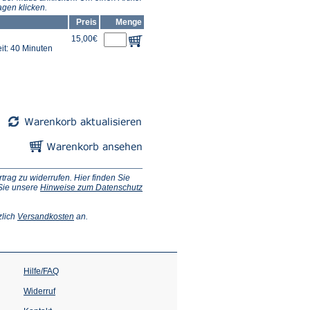
gen klicken.
Preis
Menge
15,00€
it: 40 Minuten
ag zu widerrufen. Hier finden Sie
 Sie unsere
Hinweise zum Datenschutz
(Öffnet
zlich
Versandkosten
an.
in
einem
neuen
Tab)
Hilfe/FAQ
Widerruf