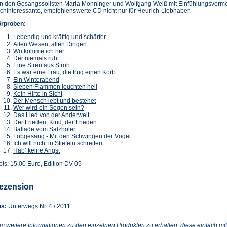
n den Gesangssolisten Maria Monninger und Wolfgang Weiß mit Einfühlungsvermöge
chinteressante, empfehlenswerte CD nicht nur für Heurich-Liebhaber.
rproben:
Lebendig und kräftig und schärfer
Allen Wesen, allen Dingen
Wo komme ich her
Der niemals ruht
Eine Streu aus Stroh
Es war eine Frau, die trug einen Korb
Ein Winterabend
Sieben Flammen leuchten hell
Kein Hirte in Sicht
Der Mensch lebt und bestehet
Wer wird ein Segen sein?
Das Lied von der Anderwelt
Der Frieden, Kind, der Frieden
Ballade vom Salzholer
Lobgesang - Mit den Schwingen der Vögel
Ich will nicht in Stiefeln schreiten
Hab’ keine Angst
eis: 15,00 Euro, Edition DV 05
ezension
(Öffnet
s:
Unterwegs Nr. 4 / 2011
in
einem
m weitere Informationen zu den einzelnen Produkten zu erhalten, diese einfach mit