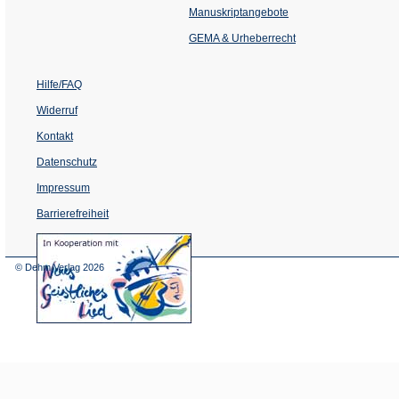
einem
Manuskriptangebote
neuen
Tab)
GEMA & Urheberrecht
Hilfe/FAQ
Widerruf
Kontakt
Datenschutz
Impressum
Barrierefreiheit
(Öffnet
in
einem
© Dehm Verlag
2026
neuen
Tab)