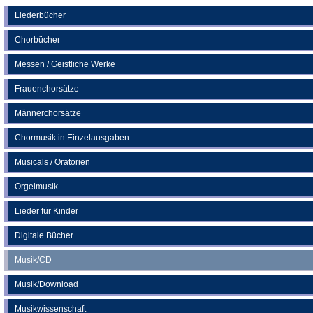
einem
neuen
Liederbücher
Tab)
Chorbücher
Messen / Geistliche Werke
Frauenchorsätze
Männerchorsätze
Chormusik in Einzelausgaben
Musicals / Oratorien
Orgelmusik
Lieder für Kinder
Digitale Bücher
Musik/CD
Musik/Download
Musikwissenschaft