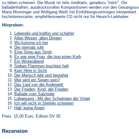
zu bitten scheinen. Die Musik ist teils meditativ, geradezu "intim". Die
balladenhaften, ausdrucksvollen Kompositionen werden von den Gesangssol
Maria Monninger und Wolfgang Weiß mit Einfühlungsvermögen interpretiert.
hochinteressante, empfehlenswerte CD nicht nur für Heurich-Liebhaber.
Hörproben:
Lebendig und kräftig und schärfer
Allen Wesen, allen Dingen
Wo komme ich her
Der niemals ruht
Eine Streu aus Stroh
Es war eine Frau, die trug einen Korb
Ein Winterabend
Sieben Flammen leuchten hell
Kein Hirte in Sicht
Der Mensch lebt und bestehet
Wer wird ein Segen sein?
Das Lied von der Anderwelt
Der Frieden, Kind, der Frieden
Ballade vom Salzholer
Lobgesang - Mit den Schwingen der Vögel
Ich will nicht in Stiefeln schreiten
Hab’ keine Angst
Preis: 15,00 Euro, Edition DV 05
Rezension