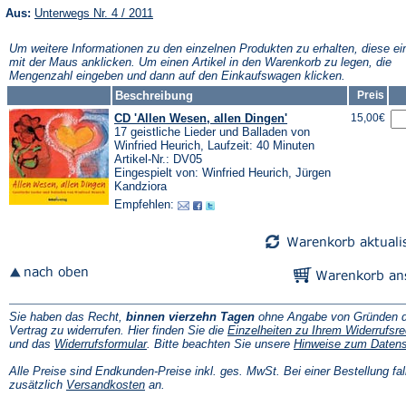
(Öffnet
Aus:
Unterwegs Nr. 4 / 2011
in
einem
Um weitere Informationen zu den einzelnen Produkten zu erhalten, diese ei
neuen
mit der Maus anklicken. Um einen Artikel in den Warenkorb zu legen, die
Tab)
Mengenzahl eingeben und dann auf den Einkaufswagen klicken.
Beschreibung
Preis
CD 'Allen Wesen, allen Dingen'
15,00€
17 geistliche Lieder und Balladen von
Winfried Heurich, Laufzeit: 40 Minuten
Artikel-Nr.: DV05
Eingespielt von: Winfried Heurich, Jürgen
Kandziora
Empfehlen:
Sie haben das Recht,
binnen vierzehn Tagen
ohne Angabe von Gründen d
Vertrag zu widerrufen. Hier finden Sie die
Einzelheiten zu Ihrem Widerrufsre
(Öffnet
und das
Widerrufsformular
. Bitte beachten Sie unsere
Hinweise zum Daten
in
einem
Alle Preise sind Endkunden-Preise inkl. ges. MwSt. Bei einer Bestellung fal
neuen
(Öffnet
zusätzlich
Versandkosten
an.
Tab)
in