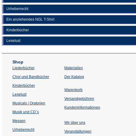
Urheberrecht
Ein anziehendes NGL T-Shirt
Kinderbücher
Leselust
Shop
Liederbücher
Materialien
(Öffnet
Chor und Bandbücher
Der Katalog
in
einem
Kinderbücher
neuen
Warenkorb
Tab)
Leselust
Versandgebühren
Musicals / Oratorien
Kundeninformationen
Musik und CD´s
Messen
Wir über uns
Urheberrecht
(Öffnet
Veranstaltungen
in