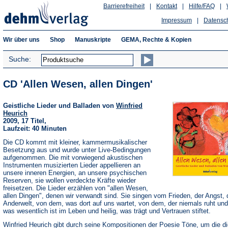
Barrierefreiheit
|
Kontakt
|
Hilfe/FAQ
|
Impressum
|
Datensc
Wir über uns
Shop
Manuskripte
GEMA, Rechte & Kopien
Suche:
CD 'Allen Wesen, allen Dingen'
Geistliche Lieder und Balladen von
Winfried
Heurich
2009, 17 Titel,
Laufzeit: 40 Minuten
Die CD kommt mit kleiner, kammermusikalischer
Besetzung aus und wurde unter Live-Bedingungen
aufgenommen. Die mit vorwiegend akustischen
Instrumenten musizierten Lieder appellieren an
unsere inneren Energien, an unsere psychischen
Reserven, sie wollen verdeckte Kräfte wieder
freisetzen. Die Lieder erzählen von "allen Wesen,
allen Dingen", denen wir verwandt sind. Sie singen vom Frieden, der Angst, 
Anderwelt, von dem, was dort auf uns wartet, von dem, der niemals ruht un
was wesentlich ist im Leben und heilig, was trägt und Vertrauen stiftet.
Winfried Heurich gibt durch seine Kompositionen der Poesie Töne, um die d