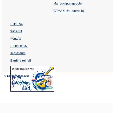
einem
Manuskriptangebote
neuen
Tab)
GEMA & Urheberrecht
Hilfe/FAQ
Widerruf
Kontakt
Datenschutz
Impressum
Barrierefreiheit
(Öffnet
in
einem
© Dehm Verlag
2026
neuen
Tab)