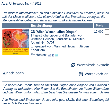
(Öffnet
Aus:
Unterwegs Nr. 4 / 2011
in
einem
Um weitere Informationen zu den einzelnen Produkten zu erhalten, diese ei
neuen
mit der Maus anklicken. Um einen Artikel in den Warenkorb zu legen, die
Tab)
Mengenzahl eingeben und dann auf den Einkaufswagen klicken.
Beschreibung
Preis
CD 'Allen Wesen, allen Dingen'
15,00€
17 geistliche Lieder und Balladen von
Winfried Heurich, Laufzeit: 40 Minuten
Artikel-Nr.: DV05
Eingespielt von: Winfried Heurich, Jürgen
Kandziora
Empfehlen:
Sie haben das Recht,
binnen vierzehn Tagen
ohne Angabe von Gründen d
Vertrag zu widerrufen. Hier finden Sie die
Einzelheiten zu Ihrem Widerrufsre
(Öffnet
und das
Widerrufsformular
. Bitte beachten Sie unsere
Hinweise zum Daten
in
einem
Alle Preise sind Endkunden-Preise inkl. ges. MwSt. Bei einer Bestellung fal
neuen
(Öffnet
zusätzlich
Versandkosten
an.
Tab)
in