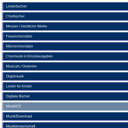
einem
neuen
Liederbücher
Tab)
Chorbücher
Messen / Geistliche Werke
Frauenchorsätze
Männerchorsätze
Chormusik in Einzelausgaben
Musicals / Oratorien
Orgelmusik
Lieder für Kinder
Digitale Bücher
Musik/CD
Musik/Download
Musikwissenschaft