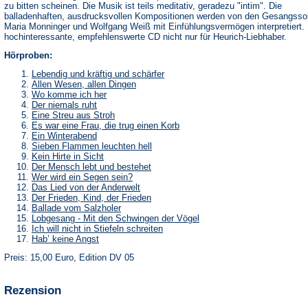
zu bitten scheinen. Die Musik ist teils meditativ, geradezu "intim". Die
balladenhaften, ausdrucksvollen Kompositionen werden von den Gesangssol
Maria Monninger und Wolfgang Weiß mit Einfühlungsvermögen interpretiert.
hochinteressante, empfehlenswerte CD nicht nur für Heurich-Liebhaber.
Hörproben:
Lebendig und kräftig und schärfer
Allen Wesen, allen Dingen
Wo komme ich her
Der niemals ruht
Eine Streu aus Stroh
Es war eine Frau, die trug einen Korb
Ein Winterabend
Sieben Flammen leuchten hell
Kein Hirte in Sicht
Der Mensch lebt und bestehet
Wer wird ein Segen sein?
Das Lied von der Anderwelt
Der Frieden, Kind, der Frieden
Ballade vom Salzholer
Lobgesang - Mit den Schwingen der Vögel
Ich will nicht in Stiefeln schreiten
Hab’ keine Angst
Preis: 15,00 Euro, Edition DV 05
Rezension