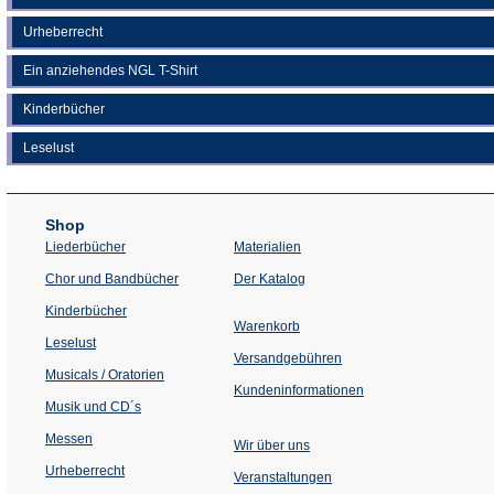
Urheberrecht
Ein anziehendes NGL T-Shirt
Kinderbücher
Leselust
Shop
Liederbücher
Materialien
(Öffnet
Chor und Bandbücher
Der Katalog
in
einem
Kinderbücher
neuen
Warenkorb
Tab)
Leselust
Versandgebühren
Musicals / Oratorien
Kundeninformationen
Musik und CD´s
Messen
Wir über uns
Urheberrecht
(Öffnet
Veranstaltungen
in