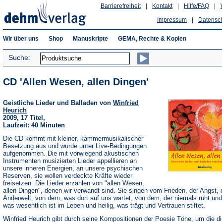
Barrierefreiheit
|
Kontakt
|
Hilfe/FAQ
|
Impressum
|
Datensc
Wir über uns
Shop
Manuskripte
GEMA, Rechte & Kopien
Suche:
CD 'Allen Wesen, allen Dingen'
Geistliche Lieder und Balladen von
Winfried
Heurich
2009, 17 Titel,
Laufzeit: 40 Minuten
Die CD kommt mit kleiner, kammermusikalischer
Besetzung aus und wurde unter Live-Bedingungen
aufgenommen. Die mit vorwiegend akustischen
Instrumenten musizierten Lieder appellieren an
unsere inneren Energien, an unsere psychischen
Reserven, sie wollen verdeckte Kräfte wieder
freisetzen. Die Lieder erzählen von "allen Wesen,
allen Dingen", denen wir verwandt sind. Sie singen vom Frieden, der Angst, 
Anderwelt, von dem, was dort auf uns wartet, von dem, der niemals ruht un
was wesentlich ist im Leben und heilig, was trägt und Vertrauen stiftet.
Winfried Heurich gibt durch seine Kompositionen der Poesie Töne, um die d