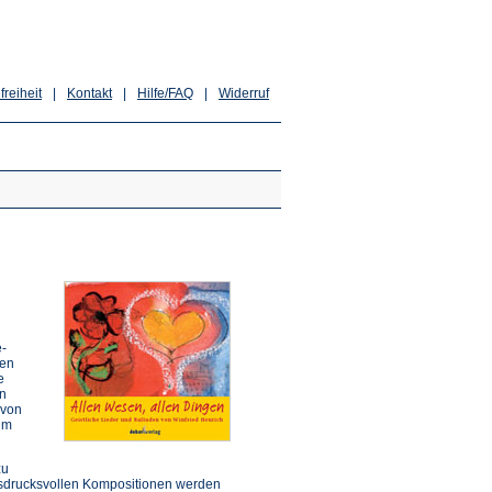
freiheit
|
Kontakt
|
Hilfe/FAQ
|
Widerruf
e-
ten
e
en
 von
im
zu
 ausdrucksvollen Kompositionen werden