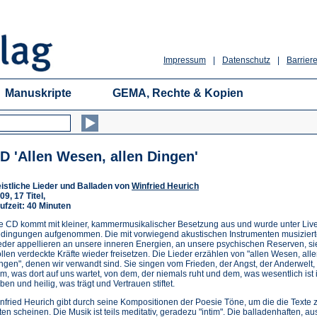
Impressum
|
Datenschutz
|
Barriere
Manuskripte
GEMA, Rechte & Kopien
D 'Allen Wesen, allen Dingen'
istliche Lieder und Balladen von
Winfried Heurich
09, 17 Titel,
ufzeit: 40 Minuten
e CD kommt mit kleiner, kammermusikalischer Besetzung aus und wurde unter Liv
dingungen aufgenommen. Die mit vorwiegend akustischen Instrumenten musizier
eder appellieren an unsere inneren Energien, an unsere psychischen Reserven, si
llen verdeckte Kräfte wieder freisetzen. Die Lieder erzählen von "allen Wesen, all
ngen", denen wir verwandt sind. Sie singen vom Frieden, der Angst, der Anderwelt,
m, was dort auf uns wartet, von dem, der niemals ruht und dem, was wesentlich ist 
ben und heilig, was trägt und Vertrauen stiftet.
nfried Heurich gibt durch seine Kompositionen der Poesie Töne, um die die Texte 
tten scheinen. Die Musik ist teils meditativ, geradezu "intim". Die balladenhaften,