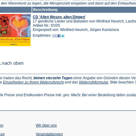
neuen
n den Warenkorb zu legen, die Mengenzahl eingeben und dann auf den Einkaufswa
Tab)
Beschreibung
CD 'Allen Wesen, allen Dingen'
17 geistliche Lieder und Balladen von Winfried Heurich, Laufze
Artikel-Nr.: DV05
Eingespielt von: Winfried Heurich, Jürgen Kandziora
Empfehlen:
ie haben das Recht,
binnen vierzehn Tagen
ohne Angabe von Gründen diesen Vertr
(Öffnet
(Öffnet
ie
Einzelheiten zu Ihrem Widerrufsrecht
und das
Widerrufsformular
. Bitte beachten
ffnet
in
in
einem
einem
inem
neuen
neuen
lle Preise sind Endkunden-Preise inkl. ges. MwSt. Bei einer Bestellung fallen zusät
euen
Tab)
Tab)
ab)
en
Wir über uns
(Öffnet
(Öffnet
log
Veranstaltungen