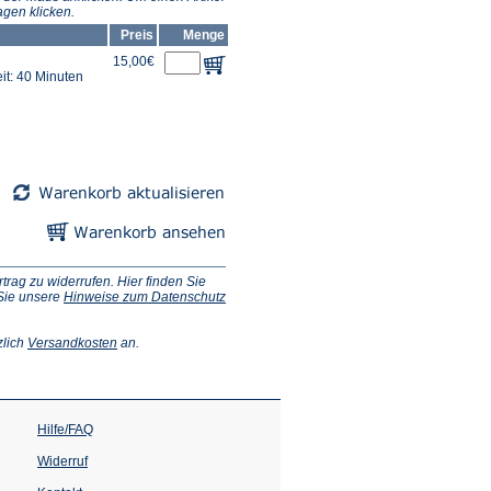
gen klicken.
Preis
Menge
15,00€
it: 40 Minuten
ag zu widerrufen. Hier finden Sie
 Sie unsere
Hinweise zum Datenschutz
(Öffnet
zlich
Versandkosten
an.
in
einem
neuen
Tab)
Hilfe/FAQ
Widerruf