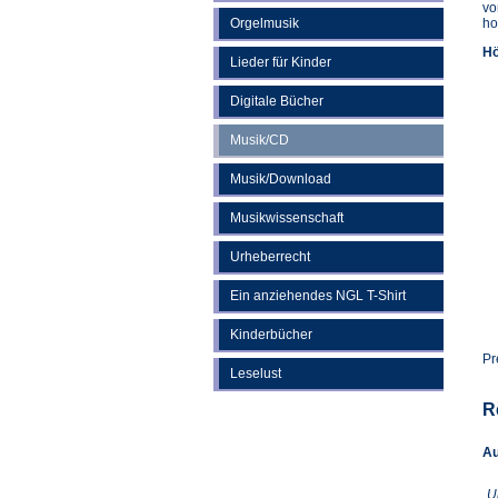
vo
Orgelmusik
ho
Hö
Lieder für Kinder
Digitale Bücher
Musik/CD
Musik/Download
Musikwissenschaft
Urheberrecht
Ein anziehendes NGL T-Shirt
Kinderbücher
Pr
Leselust
R
Au
U