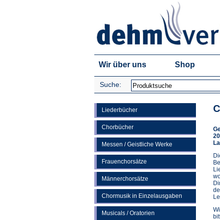
Wir über uns
Shop
Suche:
C
Liederbücher
Chorbücher
Ge
20
La
Messen / Geistliche Werke
Di
Frauenchorsätze
Be
Li
wo
Männerchorsätze
Di
de
Chormusik in Einzelausgaben
Le
Wi
Musicals / Oratorien
bi