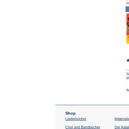
i
S
d
(Ö
.
in
e
A
n
T
Shop
Liederbücher
Materiali
Chor und Bandbücher
Der Kata