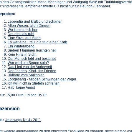
n den Gesangssolisten Maria Monninger und Wolfgang Weiß mit Einfühlungsvermöge
chinteressante, empfehlenswerte CD nicht nur für Heurich-Liebhaber.
rproben:
Lebendig und kräftig und schärfer
Allen Wesen, allen Dingen
Wo komme ich her
Der niemals ruht
Eine Streu aus Stroh
Es war eine Frau, die trug einen Korb
Ein Winterabend
Sieben Flammen leuchten hell
Kein Hirte in Sicht
Der Mensch lebt und bestehet
Wer wird ein Segen sein?
Das Lied von der Anderwelt
Der Frieden, Kind, der Frieden
Ballade vom Salzholer
Lobgesang - Mit den Schwingen der Vögel
Ich will nicht in Stiefeln schreiten
Hab’ keine Angst
eis: 15,00 Euro, Edition DV 05
ezension
(Öffnet
s:
Unterwegs Nr. 4 / 2011
in
einem
m weitere Informationen zu den einzelnen Produkten zu erhalten, diese einfach mit