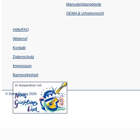
einem
Manuskriptangebote
neuen
Tab)
GEMA & Urheberrecht
Hilfe/FAQ
Widerruf
Kontakt
Datenschutz
Impressum
Barrierefreiheit
(Öffnet
in
einem
© Dehm Verlag
2026
neuen
Tab)