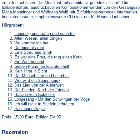
zu bitten scheinen. Die Musik ist teils meditativ, geradezu "intim". Die
balladenhaften, ausdrucksvollen Kompositionen werden von den Gesangssol
Maria Monninger und Wolfgang Weiß mit Einfühlungsvermögen interpretiert.
hochinteressante, empfehlenswerte CD nicht nur für Heurich-Liebhaber.
Hörproben:
Lebendig und kräftig und schärfer
Allen Wesen, allen Dingen
Wo komme ich her
Der niemals ruht
Eine Streu aus Stroh
Es war eine Frau, die trug einen Korb
Ein Winterabend
Sieben Flammen leuchten hell
Kein Hirte in Sicht
Der Mensch lebt und bestehet
Wer wird ein Segen sein?
Das Lied von der Anderwelt
Der Frieden, Kind, der Frieden
Ballade vom Salzholer
Lobgesang - Mit den Schwingen der Vögel
Ich will nicht in Stiefeln schreiten
Hab’ keine Angst
Preis: 15,00 Euro, Edition DV 05
Rezension