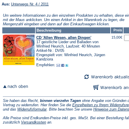
(Öffnet
Aus:
Unterwegs Nr. 4 / 2011
in
einem
Um weitere Informationen zu den einzelnen Produkten zu erhalten, diese ei
neuen
mit der Maus anklicken. Um einen Artikel in den Warenkorb zu legen, die
Tab)
Mengenzahl eingeben und dann auf den Einkaufswagen klicken.
Beschreibung
Preis
CD 'Allen Wesen, allen Dingen'
15,00€
17 geistliche Lieder und Balladen von
Winfried Heurich, Laufzeit: 40 Minuten
Artikel-Nr.: DV05
Eingespielt von: Winfried Heurich, Jürgen
Kandziora
Empfehlen:
Sie haben das Recht,
binnen vierzehn Tagen
ohne Angabe von Gründen d
Vertrag zu widerrufen. Hier finden Sie die
Einzelheiten zu Ihrem Widerrufsre
(Öffnet
und das
Widerrufsformular
. Bitte beachten Sie unsere
Hinweise zum Daten
in
einem
Alle Preise sind Endkunden-Preise inkl. ges. MwSt. Bei einer Bestellung fal
neuen
(Öffnet
zusätzlich
Versandkosten
an.
Tab)
in