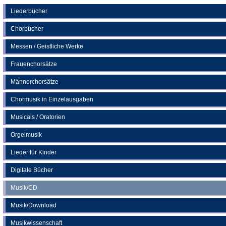
einem
neuen
Liederbücher
Tab)
Chorbücher
Messen / Geistliche Werke
Frauenchorsätze
Männerchorsätze
Chormusik in Einzelausgaben
Musicals / Oratorien
Orgelmusik
Lieder für Kinder
Digitale Bücher
Musik/CD
Musik/Download
Musikwissenschaft