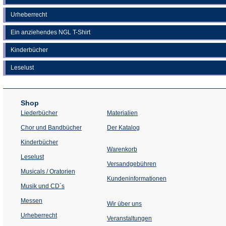
Urheberrecht
Ein anziehendes NGL T-Shirt
Kinderbücher
Leselust
Shop
Liederbücher
Materialien
(Öffnet
Chor und Bandbücher
Der Katalog
in
einem
Kinderbücher
neuen
Warenkorb
Tab)
Leselust
Versandgebühren
Musicals / Oratorien
Kundeninformationen
Musik und CD´s
Messen
Wir über uns
Urheberrecht
(Öffnet
Veranstaltungen
in