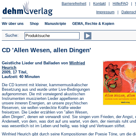
Barrierefreiheit
|
Kontakt
|
Hilfe/FAQ
|
Impressum
|
Datensc
Wir über uns
Shop
Manuskripte
GEMA, Rechte & Kopien
Suche:
CD 'Allen Wesen, allen Dingen'
Geistliche Lieder und Balladen von
Winfried
Heurich
2009, 17 Titel,
Laufzeit: 40 Minuten
Die CD kommt mit kleiner, kammermusikalischer
Besetzung aus und wurde unter Live-Bedingungen
aufgenommen. Die mit vorwiegend akustischen
Instrumenten musizierten Lieder appellieren an
unsere inneren Energien, an unsere psychischen
Reserven, sie wollen verdeckte Kräfte wieder
freisetzen. Die Lieder erzählen von "allen Wesen,
allen Dingen", denen wir verwandt sind. Sie singen vom Frieden, der Angst, 
Anderwelt, von dem, was dort auf uns wartet, von dem, der niemals ruht un
was wesentlich ist im Leben und heilig, was trägt und Vertrauen stiftet.
Winfried Heurich gibt durch seine Kompositionen der Poesie Töne, um die d