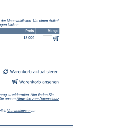
 der Maus anklicken. Um einen Artikel
gen klicken.
Preis
Menge
18,00€
ag zu widerrufen. Hier finden Sie
 Sie unsere
Hinweise zum Datenschutz
(Öffnet
zlich
Versandkosten
an.
in
einem
neuen
Tab)