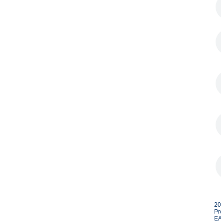
20
Pr
EA