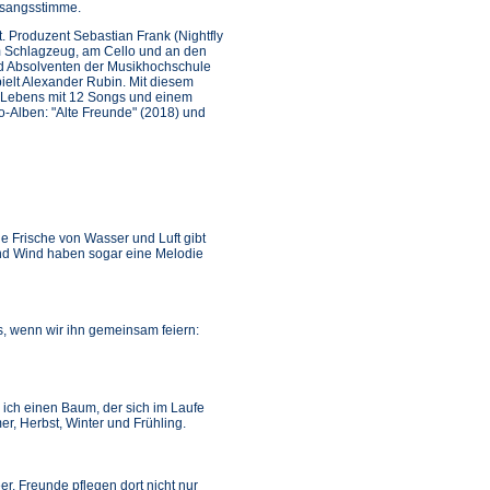
esangsstimme.
. Produzent Sebastian Frank (Nightfly
am Schlagzeug, am Cello und an den
nd Absolventen der Musikhochschule
elt Alexander Rubin. Mit diesem
 Lebens mit 12 Songs und einem
-Alben: "Alte Freunde" (2018) und
e Frische von Wasser und Luft gibt
und Wind haben sogar eine Melodie
, wenn wir ihn gemeinsam feiern:
 ich einen Baum, der sich im Laufe
r, Herbst, Winter und Frühling.
r. Freunde pflegen dort nicht nur