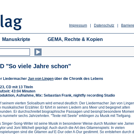
Impressum
|
Datenschutz
|
Barriere
Manuskripte
GEMA, Rechte & Kopien
D "So viele Jahre schon"
r Liedermacher
Jan von Lingen
über die Chronik des Lebens
23, CD mit 13 Titeln
ufzeit: 43:04 Minuten
oduktion, Aufnahme, Mix: Sebastian Frank, nightfly recording Studio
f seinem vierten Soloalbum wird erneut deutlich: Der Liedermacher Jan von Lingen
n musikalischer Erzähler. Er führt in seinen Liedern ans Meer und begegnet alten
eunden. Er durchschreitet biographische Passagen und besingt besondere Momen
s nunmehr sechs Jahrzehnten. "Texte mit Seele" erklingen zu Musik mit Tiefgang.
s Singer-Song-Writer ist seine Musik in besonderer Weise durch Musiker wie Jame
ylor und Joni Mitchell geprägt. Auch durch die Art des Gitarrenspiels: In vielen
nspielungen sind die Gitarren auf E-Dur oder A-Dur gestimmt. So entstehen durch 