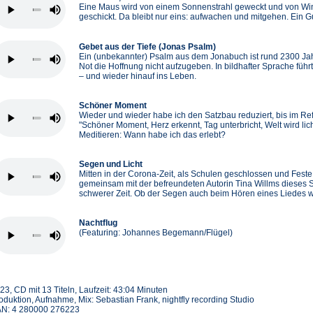
Eine Maus wird von einem Sonnenstrahl geweckt und von Wi
geschickt. Da bleibt nur eins: aufwachen und mitgehen. Ein 
Gebet aus der Tiefe (Jonas Psalm)
Ein (unbekannter) Psalm aus dem Jonabuch ist rund 2300 Jahre 
Not die Hoffnung nicht aufzugeben. In bildhafter Sprache füh
– und wieder hinauf ins Leben.
Schöner Moment
Wieder und wieder habe ich den Satzbau reduziert, bis im Re
"Schöner Moment, Herz erkennt, Tag unterbricht, Welt wird l
Meditieren: Wann habe ich das erlebt?
Segen und Licht
Mitten in der Corona-Zeit, als Schulen geschlossen und Fest
gemeinsam mit der befreundeten Autorin Tina Willms dieses S
schwerer Zeit. Ob der Segen auch beim Hören eines Liedes w
Nachtflug
(Featuring: Johannes Begemann/Flügel)
23, CD mit 13 Titeln, Laufzeit: 43:04 Minuten
oduktion, Aufnahme, Mix: Sebastian Frank, nightfly recording Studio
N: 4 280000 276223