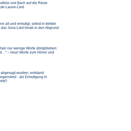
ndböe und Bach auf die Reise
Gute-Laune-Lied.
alt und ermutigt, selbst in tiefster
rt das Jona-Lied hinab in den Abgrund
frain nur wenige Worte übrigblieben:
icht…" – neun Worte zum Hören und
e abgesagt wurden, entstand
egenslied - als Ermutigung in
irkt?