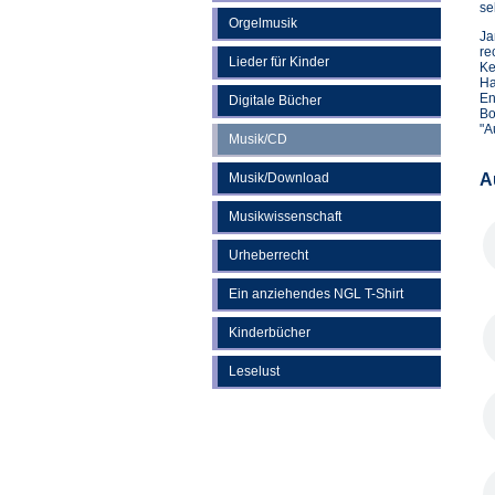
se
Orgelmusik
Ja
re
Lieder für Kinder
Ke
Ha
En
Digitale Bücher
Bo
"A
Musik/CD
Musik/Download
A
Musikwissenschaft
Urheberrecht
Ein anziehendes NGL T-Shirt
Kinderbücher
Leselust