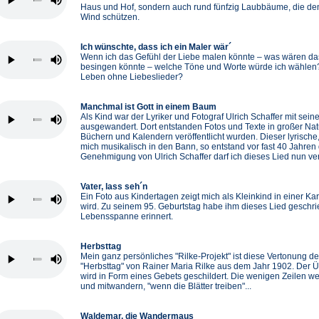
Haus und Hof, sondern auch rund fünfzig Laubbäume, die d
Wind schützen.
Ich wünschte, dass ich ein Maler wär´
Wenn ich das Gefühl der Liebe malen könnte – was wären das
besingen könnte – welche Töne und Worte würde ich wählen
Leben ohne Liebeslieder?
Manchmal ist Gott in einem Baum
Als Kind war der Lyriker und Fotograf Ulrich Schaffer mit sei
ausgewandert. Dort entstanden Fotos und Texte in großer Natu
Büchern und Kalendern veröffentlicht wurden. Dieser lyrische
mich musikalisch in den Bann, so entstand vor fast 40 Jahren 
Genehmigung von Ulrich Schaffer darf ich dieses Lied nun ver
Vater, lass seh´n
Ein Foto aus Kindertagen zeigt mich als Kleinkind in einer K
wird. Zu seinem 95. Geburtstag habe ihm dieses Lied geschr
Lebensspanne erinnert.
Herbsttag
Mein ganz persönliches "Rilke-Projekt" ist diese Vertonung d
"Herbsttag" von Rainer Maria Rilke aus dem Jahr 1902. Der
wird in Form eines Gebets geschildert. Die wenigen Zeilen we
und mitwandern, "wenn die Blätter treiben"...
Waldemar, die Wandermaus