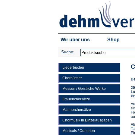
Wir über uns
Shop
Suche:
C
Liederbücher
Chorbücher
De
20
Messen / Geistliche Werke
La
Pr
Frauenchorsätze
Au
ei
Männerchorsätze
Fr
au
Chormusik in Einzelausgaben
Al
Ta
Musicals / Oratorien
Ei