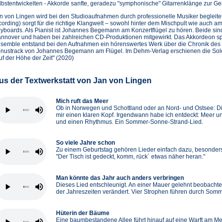
lbstentwickelten - Akkorde sanfte, geradezu "symphonische" Gitarrenklänge zur G
n von Lingen wird bei den Studioaufnahmen durch professionelle Musiker begleitet
cording) sorgt für die richtige Klangwelt – sowohl hinter dem Mischpult wie auch 
yboards. Als Pianist ist Johannes Begemann am Konzertflügel zu hören. Beide si
nnover und haben bei zahlreichen CD-Produktionen mitgewirkt. Das Akkordeon spi
semble entstand bei den Aufnahmen ein hörenswertes Werk über die Chronik des
nustrack von Johannes Begemann am Flügel. Im Dehm-Verlag erschienen die Solo
uf der Höhe der Zeit" (2020)
us der Textwerkstatt von Jan von Lingen
Mich ruft das Meer
Ob in Norwegen und Schottland oder an Nord- und Ostsee: Di
mir einen klaren Kopf. Irgendwann habe ich entdeckt: Meer 
und einen Rhythmus. Ein Sommer-Sonne-Strand-Lied.
So viele Jahre schon
Zu einem Geburtstag gehören Lieder einfach dazu, besonders
"Der Tisch ist gedeckt, komm, rück´ etwas näher heran."
Man könnte das Jahr auch anders verbringen
Dieses Lied entschleunigt. An einer Mauer gelehnt beobachte
der Jahreszeiten verändert. Vier Strophen führen durch Somme
Hüterin der Bäume
Eine baumbestandene Allee führt hinauf auf eine Warft am Mee