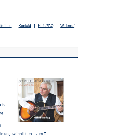
freiheit
|
Kontakt
|
Hilfe/FAQ
|
Widerruf
 ist
te
s
die ungewöhnlichen – zum Teil