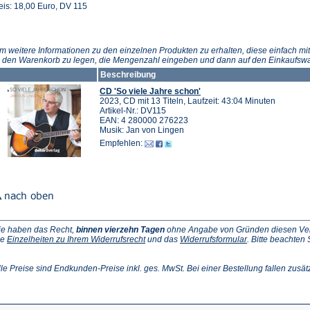
eis: 18,00 Euro, DV 115
m weitere Informationen zu den einzelnen Produkten zu erhalten, diese einfach mit
n den Warenkorb zu legen, die Mengenzahl eingeben und dann auf den Einkaufswa
Beschreibung
CD 'So viele Jahre schon'
2023, CD mit 13 Titeln, Laufzeit: 43:04 Minuten
Artikel-Nr.: DV115
EAN: 4 280000 276223
Musik: Jan von Lingen
Empfehlen:
ie haben das Recht,
binnen vierzehn Tagen
ohne Angabe von Gründen diesen Vertr
(Öffnet
(Öffnet
ie
Einzelheiten zu Ihrem Widerrufsrecht
und das
Widerrufsformular
. Bitte beachten
ffnet
in
in
einem
einem
inem
neuen
neuen
lle Preise sind Endkunden-Preise inkl. ges. MwSt. Bei einer Bestellung fallen zusät
euen
Tab)
Tab)
ab)