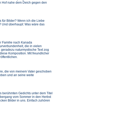
en Hof nahe dem Deich gegen den
 für Bilder? Wenn ich die Liebe
? Und überhaupt: Was wäre das
ner Familie nach Kanada
rverbundenheit, die in vielen
, geradezu naturmystische Text zog
diese Komposition. Mit freundlicher
öffentlichen.
arre, die von meinem Vater geschoben
ieben und an seine weite
es berühmten Gedichts unter dem Titel
 Übergang vom Sommer in den Herbst
cken Bilder in uns. Einfach zuhören