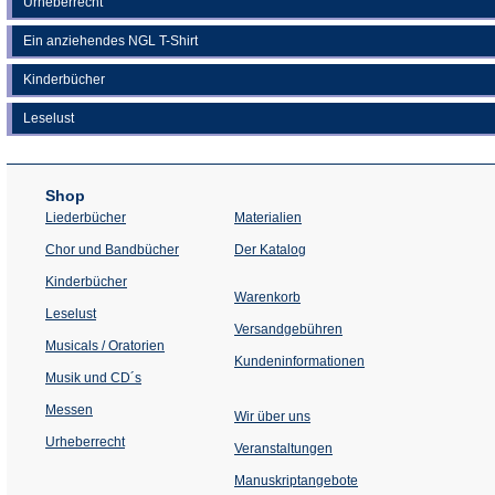
Urheberrecht
Ein anziehendes NGL T-Shirt
Kinderbücher
Leselust
Shop
Liederbücher
Materialien
(Öffnet
Chor und Bandbücher
Der Katalog
in
einem
Kinderbücher
neuen
Warenkorb
Tab)
Leselust
Versandgebühren
Musicals / Oratorien
Kundeninformationen
Musik und CD´s
Messen
Wir über uns
Urheberrecht
(Öffnet
Veranstaltungen
in
einem
Manuskriptangebote
neuen