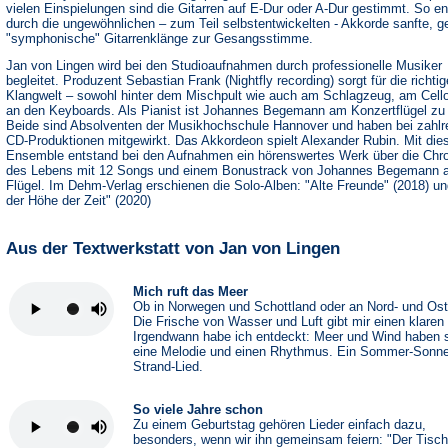
vielen Einspielungen sind die Gitarren auf E-Dur oder A-Dur gestimmt. So e
durch die ungewöhnlichen – zum Teil selbstentwickelten - Akkorde sanfte, 
"symphonische" Gitarrenklänge zur Gesangsstimme.
Jan von Lingen wird bei den Studioaufnahmen durch professionelle Musiker
begleitet. Produzent Sebastian Frank (Nightfly recording) sorgt für die richtig
Klangwelt – sowohl hinter dem Mischpult wie auch am Schlagzeug, am Cell
an den Keyboards. Als Pianist ist Johannes Begemann am Konzertflügel zu
Beide sind Absolventen der Musikhochschule Hannover und haben bei zahlr
CD-Produktionen mitgewirkt. Das Akkordeon spielt Alexander Rubin. Mit di
Ensemble entstand bei den Aufnahmen ein hörenswertes Werk über die Chr
des Lebens mit 12 Songs und einem Bonustrack von Johannes Begemann 
Flügel. Im Dehm-Verlag erschienen die Solo-Alben: "Alte Freunde" (2018) un
der Höhe der Zeit" (2020)
Aus der Textwerkstatt von Jan von Lingen
Mich ruft das Meer
Ob in Norwegen und Schottland oder an Nord- und Os
Die Frische von Wasser und Luft gibt mir einen klaren
Irgendwann habe ich entdeckt: Meer und Wind haben 
eine Melodie und einen Rhythmus. Ein Sommer-Sonne
Strand-Lied.
So viele Jahre schon
Zu einem Geburtstag gehören Lieder einfach dazu,
besonders, wenn wir ihn gemeinsam feiern: "Der Tisch