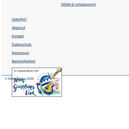
Tab)
GEMA & Urheberrecht
Hilfe/FAQ
Widerruf
Kontakt
Datenschutz
Impressum
Barrierefreiheit
(Öffnet
in
einem
© Dehm Verlag
2026
neuen
Tab)