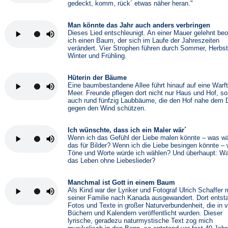
gedeckt, komm, rück´ etwas näher heran."
Man könnte das Jahr auch anders verbringen
Dieses Lied entschleunigt. An einer Mauer gelehnt be
ich einen Baum, der sich im Laufe der Jahreszeiten
verändert. Vier Strophen führen durch Sommer, Herbst
Winter und Frühling.
Hüterin der Bäume
Eine baumbestandene Allee führt hinauf auf eine Warf
Meer. Freunde pflegen dort nicht nur Haus und Hof, s
auch rund fünfzig Laubbäume, die den Hof nahe dem 
gegen den Wind schützen.
Ich wünschte, dass ich ein Maler wär´
Wenn ich das Gefühl der Liebe malen könnte – was w
das für Bilder? Wenn ich die Liebe besingen könnte –
Töne und Worte würde ich wählen? Und überhaupt: W
das Leben ohne Liebeslieder?
Manchmal ist Gott in einem Baum
Als Kind war der Lyriker und Fotograf Ulrich Schaffer 
seiner Familie nach Kanada ausgewandert. Dort entst
Fotos und Texte in großer Naturverbundenheit, die in v
Büchern und Kalendern veröffentlicht wurden. Dieser
lyrische, geradezu naturmystische Text zog mich