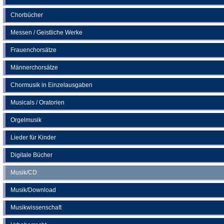
Tab)
Chorbücher
Messen / Geistliche Werke
Frauenchorsätze
Männerchorsätze
Chormusik in Einzelausgaben
Musicals / Oratorien
Orgelmusik
Lieder für Kinder
Digitale Bücher
Musik/CD
Musik/Download
Musikwissenschaft