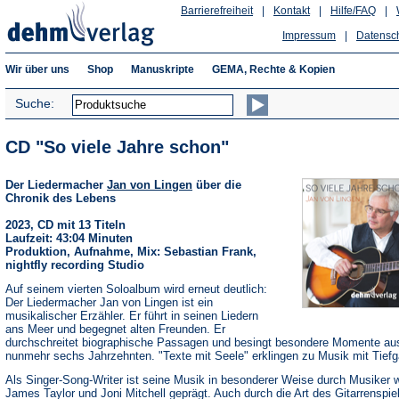
Barrierefreiheit
|
Kontakt
|
Hilfe/FAQ
|
Impressum
|
Datensc
Wir über uns
Shop
Manuskripte
GEMA, Rechte & Kopien
Suche:
CD "So viele Jahre schon"
Der Liedermacher
Jan von Lingen
über die
Chronik des Lebens
2023, CD mit 13 Titeln
Laufzeit: 43:04 Minuten
Produktion, Aufnahme, Mix: Sebastian Frank,
nightfly recording Studio
Auf seinem vierten Soloalbum wird erneut deutlich:
Der Liedermacher Jan von Lingen ist ein
musikalischer Erzähler. Er führt in seinen Liedern
ans Meer und begegnet alten Freunden. Er
durchschreitet biographische Passagen und besingt besondere Momente au
nunmehr sechs Jahrzehnten. "Texte mit Seele" erklingen zu Musik mit Tiefg
Als Singer-Song-Writer ist seine Musik in besonderer Weise durch Musiker 
James Taylor und Joni Mitchell geprägt. Auch durch die Art des Gitarrenspiel