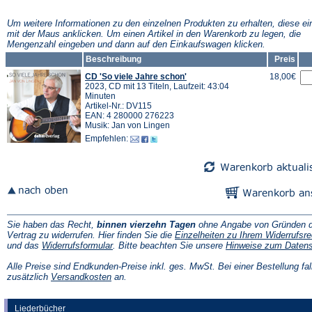
Um weitere Informationen zu den einzelnen Produkten zu erhalten, diese ei
mit der Maus anklicken. Um einen Artikel in den Warenkorb zu legen, die
Mengenzahl eingeben und dann auf den Einkaufswagen klicken.
Beschreibung
Preis
CD 'So viele Jahre schon'
18,00€
2023, CD mit 13 Titeln, Laufzeit: 43:04
Minuten
Artikel-Nr.: DV115
EAN: 4 280000 276223
Musik: Jan von Lingen
Empfehlen:
Sie haben das Recht,
binnen vierzehn Tagen
ohne Angabe von Gründen d
Vertrag zu widerrufen. Hier finden Sie die
Einzelheiten zu Ihrem Widerrufsre
(Öffnet
und das
Widerrufsformular
. Bitte beachten Sie unsere
Hinweise zum Daten
in
einem
Alle Preise sind Endkunden-Preise inkl. ges. MwSt. Bei einer Bestellung fal
neuen
(Öffnet
zusätzlich
Versandkosten
an.
Tab)
in
einem
neuen
Liederbücher