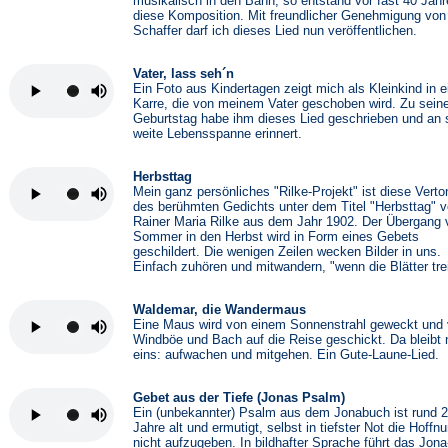
musikalisch in den Bann, so entstand vor fast 40 Jah
diese Komposition. Mit freundlicher Genehmigung von 
Schaffer darf ich dieses Lied nun veröffentlichen.
Vater, lass seh´n
Ein Foto aus Kindertagen zeigt mich als Kleinkind in e
Karre, die von meinem Vater geschoben wird. Zu sein
Geburtstag habe ihm dieses Lied geschrieben und an 
weite Lebensspanne erinnert.
Herbsttag
Mein ganz persönliches "Rilke-Projekt" ist diese Vert
des berühmten Gedichts unter dem Titel "Herbsttag" 
Rainer Maria Rilke aus dem Jahr 1902. Der Übergang
Sommer in den Herbst wird in Form eines Gebets
geschildert. Die wenigen Zeilen wecken Bilder in uns.
Einfach zuhören und mitwandern, "wenn die Blätter trei
Waldemar, die Wandermaus
Eine Maus wird von einem Sonnenstrahl geweckt und
Windböe und Bach auf die Reise geschickt. Da bleibt 
eins: aufwachen und mitgehen. Ein Gute-Laune-Lied.
Gebet aus der Tiefe (Jonas Psalm)
Ein (unbekannter) Psalm aus dem Jonabuch ist rund 
Jahre alt und ermutigt, selbst in tiefster Not die Hoffn
nicht aufzugeben. In bildhafter Sprache führt das Jona