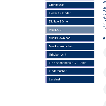
se
Orgelmusik
Ja
re
Lieder für Kinder
Ke
Ha
En
Digitale Bücher
Bo
"A
Musik/CD
Musik/Download
A
Musikwissenschaft
Urheberrecht
Ein anziehendes NGL T-Shirt
Kinderbücher
Leselust