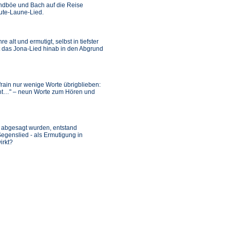
ndböe und Bach auf die Reise
Gute-Laune-Lied.
alt und ermutigt, selbst in tiefster
rt das Jona-Lied hinab in den Abgrund
frain nur wenige Worte übrigblieben:
icht…" – neun Worte zum Hören und
e abgesagt wurden, entstand
egenslied - als Ermutigung in
irkt?