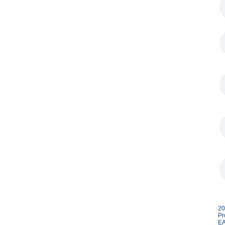
20
Pr
EA