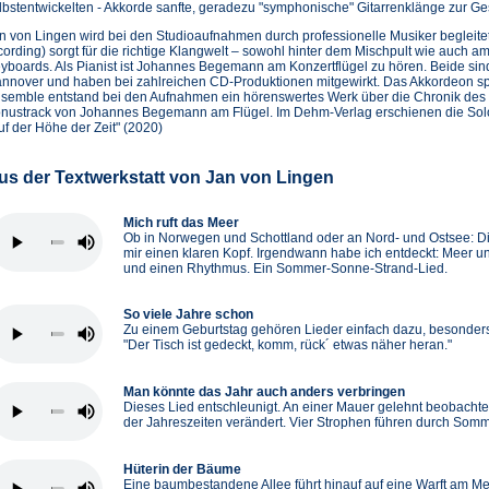
lbstentwickelten - Akkorde sanfte, geradezu "symphonische" Gitarrenklänge zur G
n von Lingen wird bei den Studioaufnahmen durch professionelle Musiker begleitet
cording) sorgt für die richtige Klangwelt – sowohl hinter dem Mischpult wie auch 
yboards. Als Pianist ist Johannes Begemann am Konzertflügel zu hören. Beide si
nnover und haben bei zahlreichen CD-Produktionen mitgewirkt. Das Akkordeon spi
semble entstand bei den Aufnahmen ein hörenswertes Werk über die Chronik des
nustrack von Johannes Begemann am Flügel. Im Dehm-Verlag erschienen die Solo
uf der Höhe der Zeit" (2020)
us der Textwerkstatt von Jan von Lingen
Mich ruft das Meer
Ob in Norwegen und Schottland oder an Nord- und Ostsee: Di
mir einen klaren Kopf. Irgendwann habe ich entdeckt: Meer 
und einen Rhythmus. Ein Sommer-Sonne-Strand-Lied.
So viele Jahre schon
Zu einem Geburtstag gehören Lieder einfach dazu, besonders
"Der Tisch ist gedeckt, komm, rück´ etwas näher heran."
Man könnte das Jahr auch anders verbringen
Dieses Lied entschleunigt. An einer Mauer gelehnt beobachte
der Jahreszeiten verändert. Vier Strophen führen durch Somme
Hüterin der Bäume
Eine baumbestandene Allee führt hinauf auf eine Warft am Mee