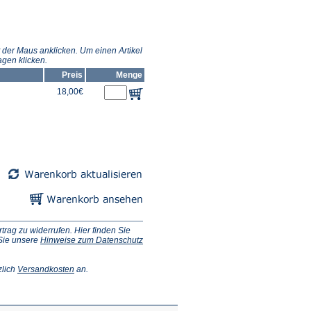
 der Maus anklicken. Um einen Artikel
gen klicken.
Preis
Menge
18,00€
ag zu widerrufen. Hier finden Sie
 Sie unsere
Hinweise zum Datenschutz
(Öffnet
zlich
Versandkosten
an.
in
einem
neuen
Tab)