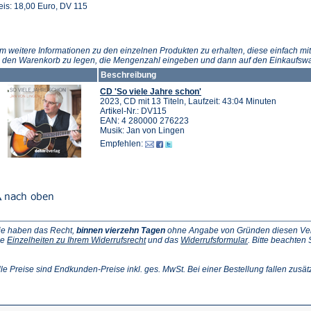
eis: 18,00 Euro, DV 115
m weitere Informationen zu den einzelnen Produkten zu erhalten, diese einfach mit
n den Warenkorb zu legen, die Mengenzahl eingeben und dann auf den Einkaufswa
Beschreibung
CD 'So viele Jahre schon'
2023, CD mit 13 Titeln, Laufzeit: 43:04 Minuten
Artikel-Nr.: DV115
EAN: 4 280000 276223
Musik: Jan von Lingen
Empfehlen:
ie haben das Recht,
binnen vierzehn Tagen
ohne Angabe von Gründen diesen Vertr
(Öffnet
(Öffnet
ie
Einzelheiten zu Ihrem Widerrufsrecht
und das
Widerrufsformular
. Bitte beachten
ffnet
in
in
einem
einem
inem
neuen
neuen
lle Preise sind Endkunden-Preise inkl. ges. MwSt. Bei einer Bestellung fallen zusät
euen
Tab)
Tab)
ab)