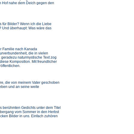
en Hof nahe dem Deich gegen den
 für Bilder? Wenn ich die Liebe
? Und überhaupt: Was wäre das
ner Familie nach Kanada
rverbundenheit, die in vielen
, geradezu naturmystische Text zog
diese Komposition. Mit freundlicher
öffentlichen.
arre, die von meinem Vater geschoben
ieben und an seine weite
es berühmten Gedichts unter dem Titel
 Übergang vom Sommer in den Herbst
cken Bilder in uns. Einfach zuhören