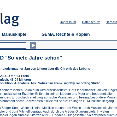
Impressum
|
Datenschutz
|
Barriere
Manuskripte
GEMA, Rechte & Kopien
D "So viele Jahre schon"
r Liedermacher
Jan von Lingen
über die Chronik des Lebens
23, CD mit 13 Titeln
ufzeit: 43:04 Minuten
oduktion, Aufnahme, Mix: Sebastian Frank, nightfly recording Studio
f seinem vierten Soloalbum wird erneut deutlich: Der Liedermacher Jan von Lingen
n musikalischer Erzähler. Er führt in seinen Liedern ans Meer und begegnet alten
eunden. Er durchschreitet biographische Passagen und besingt besondere Momen
s nunmehr sechs Jahrzehnten. "Texte mit Seele" erklingen zu Musik mit Tiefgang.
s Singer-Song-Writer ist seine Musik in besonderer Weise durch Musiker wie Jame
ylor und Joni Mitchell geprägt. Auch durch die Art des Gitarrenspiels: In vielen
nspielungen sind die Gitarren auf E-Dur oder A-Dur gestimmt. So entstehen durch 