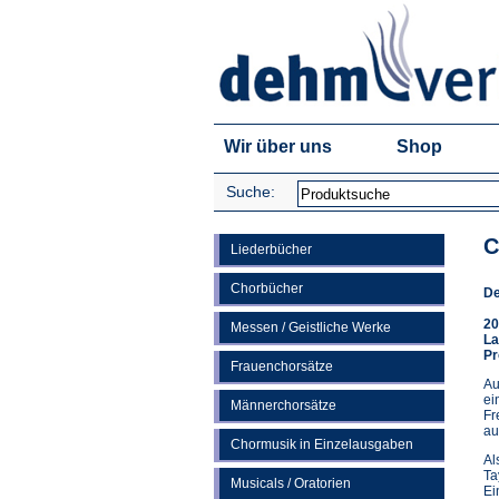
Wir über uns
Shop
Suche:
C
Liederbücher
Chorbücher
De
20
Messen / Geistliche Werke
La
Pr
Frauenchorsätze
Au
ei
Männerchorsätze
Fr
au
Chormusik in Einzelausgaben
Al
Ta
Musicals / Oratorien
Ei