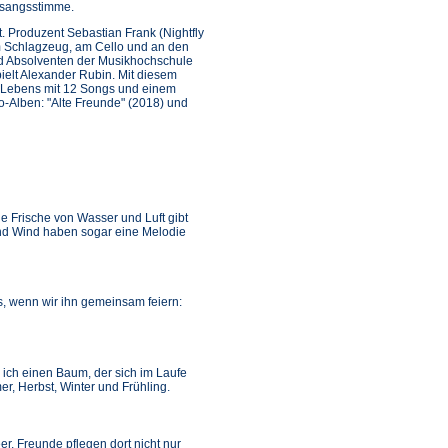
esangsstimme.
. Produzent Sebastian Frank (Nightfly
am Schlagzeug, am Cello und an den
nd Absolventen der Musikhochschule
elt Alexander Rubin. Mit diesem
 Lebens mit 12 Songs und einem
-Alben: "Alte Freunde" (2018) und
e Frische von Wasser und Luft gibt
und Wind haben sogar eine Melodie
, wenn wir ihn gemeinsam feiern:
 ich einen Baum, der sich im Laufe
r, Herbst, Winter und Frühling.
r. Freunde pflegen dort nicht nur