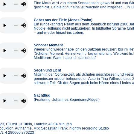
Eine Maus wird von einem Sonnenstrahl geweckt und von Wi
geschickt. Da bleibt nur eins: aufwachen und mitgehen. Ein 
Gebet aus der Tiefe (Jonas Psalm)
Ein (unbekannter) Psalm aus dem Jonabuch ist rund 2300 Jahre 
Not die Hoffnung nicht aufzugeben. In bildhafter Sprache füh
– und wieder hinauf ins Leben.
Schöner Moment
Wieder und wieder habe ich den Satzbau reduziert, bis im Re
"Schöner Moment, Herz erkennt, Tag unterbricht, Welt wird l
Meditieren: Wann habe ich das erlebt?
Segen und Licht
Mitten in der Corona-Zeit, als Schulen geschlossen und Fest
gemeinsam mit der befreundeten Autorin Tina Willms dieses S
schwerer Zeit. Ob der Segen auch beim Hören eines Liedes w
Nachtflug
(Featuring: Johannes Begemann/Flügel)
23, CD mit 13 Titeln, Laufzeit: 43:04 Minuten
oduktion, Aufnahme, Mix: Sebastian Frank, nightfly recording Studio
N: 4 280000 276223