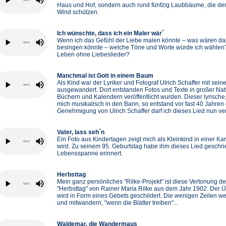
Haus und Hof, sondern auch rund fünfzig Laubbäume, die d
Wind schützen.
Ich wünschte, dass ich ein Maler wär´
Wenn ich das Gefühl der Liebe malen könnte – was wären das
besingen könnte – welche Töne und Worte würde ich wählen
Leben ohne Liebeslieder?
Manchmal ist Gott in einem Baum
Als Kind war der Lyriker und Fotograf Ulrich Schaffer mit sei
ausgewandert. Dort entstanden Fotos und Texte in großer Natu
Büchern und Kalendern veröffentlicht wurden. Dieser lyrische
mich musikalisch in den Bann, so entstand vor fast 40 Jahren 
Genehmigung von Ulrich Schaffer darf ich dieses Lied nun ver
Vater, lass seh´n
Ein Foto aus Kindertagen zeigt mich als Kleinkind in einer K
wird. Zu seinem 95. Geburtstag habe ihm dieses Lied geschr
Lebensspanne erinnert.
Herbsttag
Mein ganz persönliches "Rilke-Projekt" ist diese Vertonung d
"Herbsttag" von Rainer Maria Rilke aus dem Jahr 1902. Der
wird in Form eines Gebets geschildert. Die wenigen Zeilen we
und mitwandern, "wenn die Blätter treiben"...
Waldemar, die Wandermaus