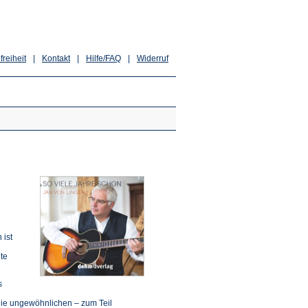
freiheit
|
Kontakt
|
Hilfe/FAQ
|
Widerruf
 ist
te
s
die ungewöhnlichen – zum Teil