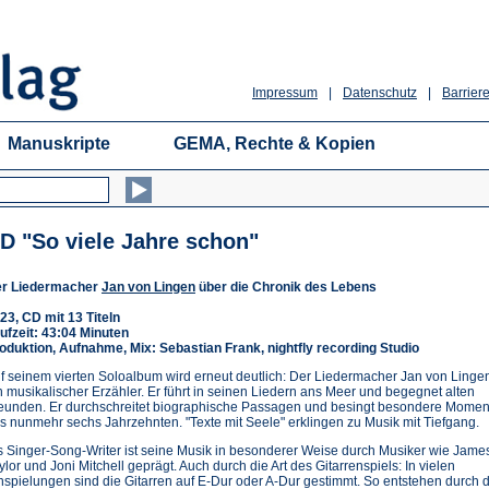
Impressum
|
Datenschutz
|
Barriere
Manuskripte
GEMA, Rechte & Kopien
D "So viele Jahre schon"
r Liedermacher
Jan von Lingen
über die Chronik des Lebens
23, CD mit 13 Titeln
ufzeit: 43:04 Minuten
oduktion, Aufnahme, Mix: Sebastian Frank, nightfly recording Studio
f seinem vierten Soloalbum wird erneut deutlich: Der Liedermacher Jan von Lingen
n musikalischer Erzähler. Er führt in seinen Liedern ans Meer und begegnet alten
eunden. Er durchschreitet biographische Passagen und besingt besondere Momen
s nunmehr sechs Jahrzehnten. "Texte mit Seele" erklingen zu Musik mit Tiefgang.
s Singer-Song-Writer ist seine Musik in besonderer Weise durch Musiker wie Jame
ylor und Joni Mitchell geprägt. Auch durch die Art des Gitarrenspiels: In vielen
nspielungen sind die Gitarren auf E-Dur oder A-Dur gestimmt. So entstehen durch 