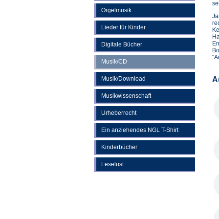
se
Orgelmusik
Ja
re
Lieder für Kinder
Ke
Ha
En
Digitale Bücher
Bo
"A
Musik/CD
Musik/Download
A
Musikwissenschaft
Urheberrecht
Ein anziehendes NGL T-Shirt
Kinderbücher
Leselust