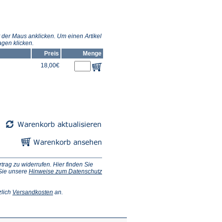
 der Maus anklicken. Um einen Artikel
gen klicken.
Preis
Menge
18,00€
ag zu widerrufen. Hier finden Sie
 Sie unsere
Hinweise zum Datenschutz
(Öffnet
zlich
Versandkosten
an.
in
einem
neuen
Tab)