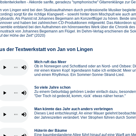
lbstentwickelten - Akkorde sanfte, geradezu "symphonische" Gitarrenklänge zur G
n von Lingen wird bei den Studioaufnahmen durch professionelle Musiker begleitet
cording) sorgt für die richtige Klangwelt – sowohl hinter dem Mischpult wie auch 
yboards. Als Pianist ist Johannes Begemann am Konzertflügel zu hören. Beide si
nnover und haben bei zahlreichen CD-Produktionen mitgewirkt. Das Akkordeon spi
semble entstand bei den Aufnahmen ein hörenswertes Werk über die Chronik des
nustrack von Johannes Begemann am Flügel. Im Dehm-Verlag erschienen die Solo
uf der Höhe der Zeit" (2020)
us der Textwerkstatt von Jan von Lingen
Mich ruft das Meer
Ob in Norwegen und Schottland oder an Nord- und Ostsee: Di
mir einen klaren Kopf. Irgendwann habe ich entdeckt: Meer 
und einen Rhythmus. Ein Sommer-Sonne-Strand-Lied.
So viele Jahre schon
Zu einem Geburtstag gehören Lieder einfach dazu, besonders
"Der Tisch ist gedeckt, komm, rück´ etwas näher heran."
Man könnte das Jahr auch anders verbringen
Dieses Lied entschleunigt. An einer Mauer gelehnt beobachte
der Jahreszeiten verändert. Vier Strophen führen durch Somme
Hüterin der Bäume
Eine baumbestandene Allee führt hinauf auf eine Warft am Mee