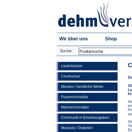
Wir über uns
Shop
Suche:
C
Liederbücher
Chorbücher
De
20
Messen / Geistliche Werke
La
Pr
Frauenchorsätze
Au
ei
Männerchorsätze
Fr
au
Chormusik in Einzelausgaben
Al
Ta
Musicals / Oratorien
Ei