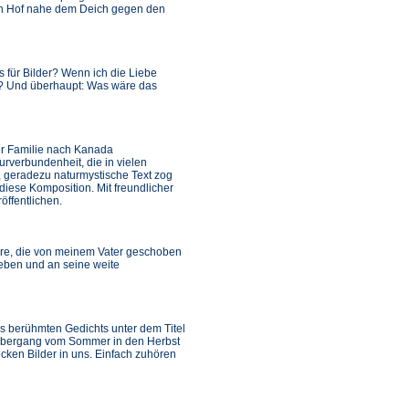
en Hof nahe dem Deich gegen den
 für Bilder? Wenn ich die Liebe
? Und überhaupt: Was wäre das
ner Familie nach Kanada
rverbundenheit, die in vielen
, geradezu naturmystische Text zog
diese Komposition. Mit freundlicher
öffentlichen.
arre, die von meinem Vater geschoben
ieben und an seine weite
es berühmten Gedichts unter dem Titel
 Übergang vom Sommer in den Herbst
cken Bilder in uns. Einfach zuhören