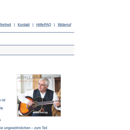
freiheit
|
Kontakt
|
Hilfe/FAQ
|
Widerruf
 ist
te
s
die ungewöhnlichen – zum Teil