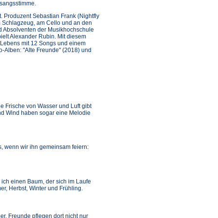
esangsstimme.
. Produzent Sebastian Frank (Nightfly
am Schlagzeug, am Cello und an den
nd Absolventen der Musikhochschule
elt Alexander Rubin. Mit diesem
 Lebens mit 12 Songs und einem
-Alben: "Alte Freunde" (2018) und
e Frische von Wasser und Luft gibt
und Wind haben sogar eine Melodie
, wenn wir ihn gemeinsam feiern:
 ich einen Baum, der sich im Laufe
r, Herbst, Winter und Frühling.
r. Freunde pflegen dort nicht nur