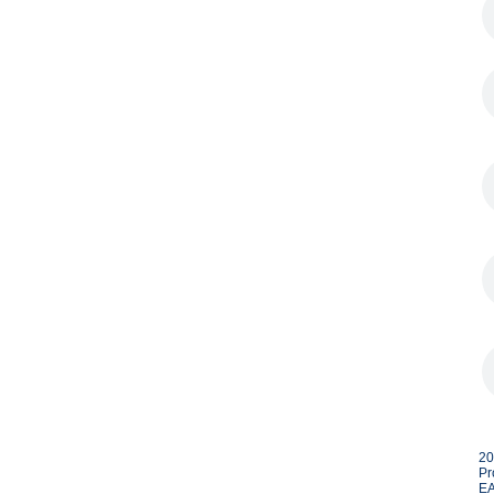
20
Pr
EA