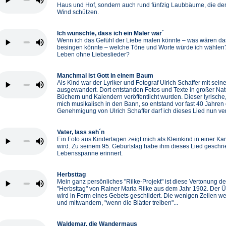
Haus und Hof, sondern auch rund fünfzig Laubbäume, die d
Wind schützen.
Ich wünschte, dass ich ein Maler wär´
Wenn ich das Gefühl der Liebe malen könnte – was wären das
besingen könnte – welche Töne und Worte würde ich wählen
Leben ohne Liebeslieder?
Manchmal ist Gott in einem Baum
Als Kind war der Lyriker und Fotograf Ulrich Schaffer mit sei
ausgewandert. Dort entstanden Fotos und Texte in großer Natu
Büchern und Kalendern veröffentlicht wurden. Dieser lyrische
mich musikalisch in den Bann, so entstand vor fast 40 Jahren 
Genehmigung von Ulrich Schaffer darf ich dieses Lied nun ver
Vater, lass seh´n
Ein Foto aus Kindertagen zeigt mich als Kleinkind in einer K
wird. Zu seinem 95. Geburtstag habe ihm dieses Lied geschr
Lebensspanne erinnert.
Herbsttag
Mein ganz persönliches "Rilke-Projekt" ist diese Vertonung d
"Herbsttag" von Rainer Maria Rilke aus dem Jahr 1902. Der
wird in Form eines Gebets geschildert. Die wenigen Zeilen we
und mitwandern, "wenn die Blätter treiben"...
Waldemar, die Wandermaus