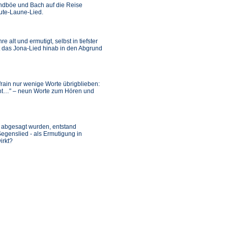
ndböe und Bach auf die Reise
Gute-Laune-Lied.
alt und ermutigt, selbst in tiefster
rt das Jona-Lied hinab in den Abgrund
frain nur wenige Worte übrigblieben:
icht…" – neun Worte zum Hören und
e abgesagt wurden, entstand
egenslied - als Ermutigung in
irkt?