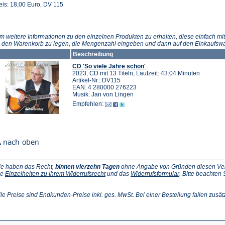
eis: 18,00 Euro, DV 115
m weitere Informationen zu den einzelnen Produkten zu erhalten, diese einfach mit
n den Warenkorb zu legen, die Mengenzahl eingeben und dann auf den Einkaufswa
Beschreibung
CD 'So viele Jahre schon'
2023, CD mit 13 Titeln, Laufzeit: 43:04 Minuten
Artikel-Nr.: DV115
EAN: 4 280000 276223
Musik: Jan von Lingen
Empfehlen:
ie haben das Recht,
binnen vierzehn Tagen
ohne Angabe von Gründen diesen Vertr
(Öffnet
(Öffnet
ie
Einzelheiten zu Ihrem Widerrufsrecht
und das
Widerrufsformular
. Bitte beachten
ffnet
in
in
einem
einem
inem
neuen
neuen
lle Preise sind Endkunden-Preise inkl. ges. MwSt. Bei einer Bestellung fallen zusät
euen
Tab)
Tab)
ab)