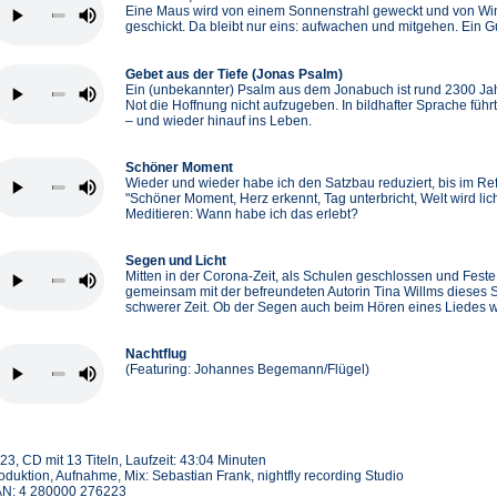
Eine Maus wird von einem Sonnenstrahl geweckt und von Wi
geschickt. Da bleibt nur eins: aufwachen und mitgehen. Ein 
Gebet aus der Tiefe (Jonas Psalm)
Ein (unbekannter) Psalm aus dem Jonabuch ist rund 2300 Jahre 
Not die Hoffnung nicht aufzugeben. In bildhafter Sprache füh
– und wieder hinauf ins Leben.
Schöner Moment
Wieder und wieder habe ich den Satzbau reduziert, bis im Re
"Schöner Moment, Herz erkennt, Tag unterbricht, Welt wird l
Meditieren: Wann habe ich das erlebt?
Segen und Licht
Mitten in der Corona-Zeit, als Schulen geschlossen und Fest
gemeinsam mit der befreundeten Autorin Tina Willms dieses S
schwerer Zeit. Ob der Segen auch beim Hören eines Liedes w
Nachtflug
(Featuring: Johannes Begemann/Flügel)
23, CD mit 13 Titeln, Laufzeit: 43:04 Minuten
oduktion, Aufnahme, Mix: Sebastian Frank, nightfly recording Studio
N: 4 280000 276223