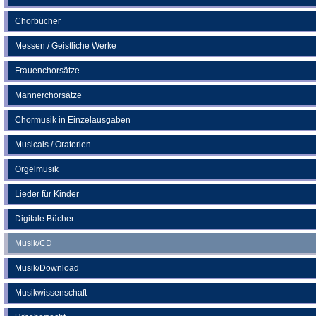
Tab)
Chorbücher
Messen / Geistliche Werke
Frauenchorsätze
Männerchorsätze
Chormusik in Einzelausgaben
Musicals / Oratorien
Orgelmusik
Lieder für Kinder
Digitale Bücher
Musik/CD
Musik/Download
Musikwissenschaft