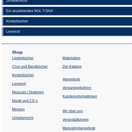
Urheberrecht
Ein anziehendes NGL T-Shirt
Kinderbücher
Leselust
Shop
Liederbücher
Materialien
(Öffnet
Chor und Bandbücher
Der Katalog
in
einem
Kinderbücher
neuen
Warenkorb
Tab)
Leselust
Versandgebühren
Musicals / Oratorien
Kundeninformationen
Musik und CD´s
Messen
Wir über uns
Urheberrecht
(Öffnet
Veranstaltungen
in
einem
Manuskriptangebote
neuen