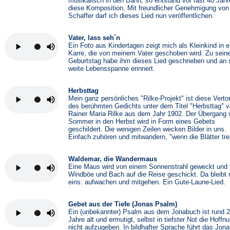
musikalisch in den Bann, so entstand vor fast 40 Jah
diese Komposition. Mit freundlicher Genehmigung von 
Schaffer darf ich dieses Lied nun veröffentlichen.
Vater, lass seh´n
Ein Foto aus Kindertagen zeigt mich als Kleinkind in e
Karre, die von meinem Vater geschoben wird. Zu sein
Geburtstag habe ihm dieses Lied geschrieben und an 
weite Lebensspanne erinnert.
Herbsttag
Mein ganz persönliches "Rilke-Projekt" ist diese Vert
des berühmten Gedichts unter dem Titel "Herbsttag" 
Rainer Maria Rilke aus dem Jahr 1902. Der Übergang
Sommer in den Herbst wird in Form eines Gebets
geschildert. Die wenigen Zeilen wecken Bilder in uns.
Einfach zuhören und mitwandern, "wenn die Blätter trei
Waldemar, die Wandermaus
Eine Maus wird von einem Sonnenstrahl geweckt und
Windböe und Bach auf die Reise geschickt. Da bleibt 
eins: aufwachen und mitgehen. Ein Gute-Laune-Lied.
Gebet aus der Tiefe (Jonas Psalm)
Ein (unbekannter) Psalm aus dem Jonabuch ist rund 
Jahre alt und ermutigt, selbst in tiefster Not die Hoffn
nicht aufzugeben. In bildhafter Sprache führt das Jona