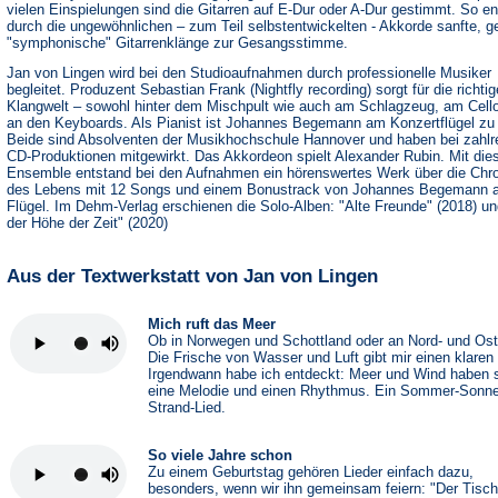
vielen Einspielungen sind die Gitarren auf E-Dur oder A-Dur gestimmt. So e
durch die ungewöhnlichen – zum Teil selbstentwickelten - Akkorde sanfte, 
"symphonische" Gitarrenklänge zur Gesangsstimme.
Jan von Lingen wird bei den Studioaufnahmen durch professionelle Musiker
begleitet. Produzent Sebastian Frank (Nightfly recording) sorgt für die richtig
Klangwelt – sowohl hinter dem Mischpult wie auch am Schlagzeug, am Cell
an den Keyboards. Als Pianist ist Johannes Begemann am Konzertflügel zu
Beide sind Absolventen der Musikhochschule Hannover und haben bei zahlr
CD-Produktionen mitgewirkt. Das Akkordeon spielt Alexander Rubin. Mit di
Ensemble entstand bei den Aufnahmen ein hörenswertes Werk über die Chr
des Lebens mit 12 Songs und einem Bonustrack von Johannes Begemann 
Flügel. Im Dehm-Verlag erschienen die Solo-Alben: "Alte Freunde" (2018) un
der Höhe der Zeit" (2020)
Aus der Textwerkstatt von Jan von Lingen
Mich ruft das Meer
Ob in Norwegen und Schottland oder an Nord- und Os
Die Frische von Wasser und Luft gibt mir einen klaren
Irgendwann habe ich entdeckt: Meer und Wind haben 
eine Melodie und einen Rhythmus. Ein Sommer-Sonne
Strand-Lied.
So viele Jahre schon
Zu einem Geburtstag gehören Lieder einfach dazu,
besonders, wenn wir ihn gemeinsam feiern: "Der Tisch