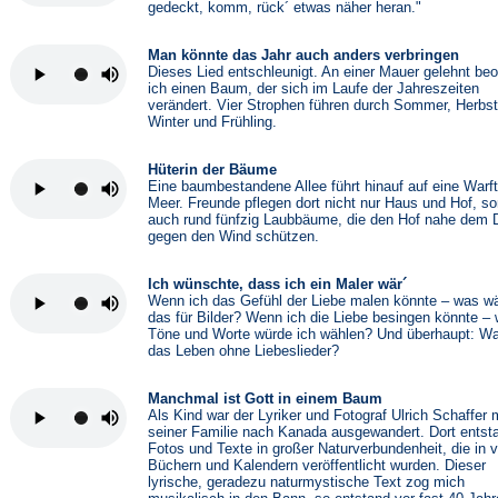
gedeckt, komm, rück´ etwas näher heran."
Man könnte das Jahr auch anders verbringen
Dieses Lied entschleunigt. An einer Mauer gelehnt be
ich einen Baum, der sich im Laufe der Jahreszeiten
verändert. Vier Strophen führen durch Sommer, Herbst
Winter und Frühling.
Hüterin der Bäume
Eine baumbestandene Allee führt hinauf auf eine Warf
Meer. Freunde pflegen dort nicht nur Haus und Hof, s
auch rund fünfzig Laubbäume, die den Hof nahe dem 
gegen den Wind schützen.
Ich wünschte, dass ich ein Maler wär´
Wenn ich das Gefühl der Liebe malen könnte – was w
das für Bilder? Wenn ich die Liebe besingen könnte –
Töne und Worte würde ich wählen? Und überhaupt: W
das Leben ohne Liebeslieder?
Manchmal ist Gott in einem Baum
Als Kind war der Lyriker und Fotograf Ulrich Schaffer 
seiner Familie nach Kanada ausgewandert. Dort entst
Fotos und Texte in großer Naturverbundenheit, die in v
Büchern und Kalendern veröffentlicht wurden. Dieser
lyrische, geradezu naturmystische Text zog mich