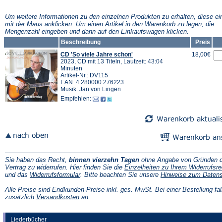
Um weitere Informationen zu den einzelnen Produkten zu erhalten, diese ei
mit der Maus anklicken. Um einen Artikel in den Warenkorb zu legen, die
Mengenzahl eingeben und dann auf den Einkaufswagen klicken.
Beschreibung
Preis
CD 'So viele Jahre schon'
18,00€
2023, CD mit 13 Titeln, Laufzeit: 43:04
Minuten
Artikel-Nr.: DV115
EAN: 4 280000 276223
Musik: Jan von Lingen
Empfehlen:
Sie haben das Recht,
binnen vierzehn Tagen
ohne Angabe von Gründen d
Vertrag zu widerrufen. Hier finden Sie die
Einzelheiten zu Ihrem Widerrufsre
(Öffnet
und das
Widerrufsformular
. Bitte beachten Sie unsere
Hinweise zum Daten
in
einem
Alle Preise sind Endkunden-Preise inkl. ges. MwSt. Bei einer Bestellung fal
neuen
(Öffnet
zusätzlich
Versandkosten
an.
Tab)
in
einem
neuen
Liederbücher