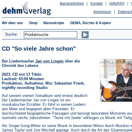
Barrierefreiheit
|
Kontakt
|
Hilfe/FAQ
|
Impressum
|
Datensc
Wir über uns
Shop
Manuskripte
GEMA, Rechte & Kopien
Suche:
CD "So viele Jahre schon"
Der Liedermacher
Jan von Lingen
über die
Chronik des Lebens
2023, CD mit 13 Titeln
Laufzeit: 43:04 Minuten
Produktion, Aufnahme, Mix: Sebastian Frank,
nightfly recording Studio
Auf seinem vierten Soloalbum wird erneut deutlich:
Der Liedermacher Jan von Lingen ist ein
musikalischer Erzähler. Er führt in seinen Liedern
ans Meer und begegnet alten Freunden. Er
durchschreitet biographische Passagen und besingt besondere Momente au
nunmehr sechs Jahrzehnten. "Texte mit Seele" erklingen zu Musik mit Tiefg
Als Singer-Song-Writer ist seine Musik in besonderer Weise durch Musiker 
James Taylor und Joni Mitchell geprägt. Auch durch die Art des Gitarrenspiel