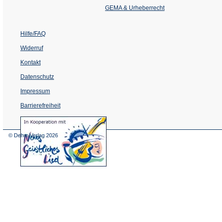
Tab)
GEMA & Urheberrecht
Hilfe/FAQ
Widerruf
Kontakt
Datenschutz
Impressum
Barrierefreiheit
(Öffnet
in
einem
© Dehm Verlag
2026
neuen
Tab)