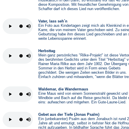
musikalisch in den Bann, so entstand vor fast 40 Jah
diese Komposition. Mit freundlicher Genehmigung von 
Schaffer darf ich dieses Lied nun veröffentlichen.
Vater, lass seh´n
Ein Foto aus Kindertagen zeigt mich als Kleinkind in e
Karre, die von meinem Vater geschoben wird. Zu sein
Geburtstag habe ihm dieses Lied geschrieben und an 
weite Lebensspanne erinnert.
Herbsttag
Mein ganz persönliches "Rilke-Projekt" ist diese Vert
des berühmten Gedichts unter dem Titel "Herbsttag" 
Rainer Maria Rilke aus dem Jahr 1902. Der Übergang
Sommer in den Herbst wird in Form eines Gebets
geschildert. Die wenigen Zeilen wecken Bilder in uns.
Einfach zuhören und mitwandern, "wenn die Blätter trei
Waldemar, die Wandermaus
Eine Maus wird von einem Sonnenstrahl geweckt und
Windböe und Bach auf die Reise geschickt. Da bleibt 
eins: aufwachen und mitgehen. Ein Gute-Laune-Lied.
Gebet aus der Tiefe (Jonas Psalm)
Ein (unbekannter) Psalm aus dem Jonabuch ist rund 
Jahre alt und ermutigt, selbst in tiefster Not die Hoffn
nicht aufzugeben. In bildhafter Sprache führt das Jona