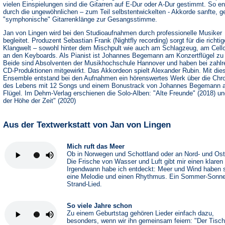
vielen Einspielungen sind die Gitarren auf E-Dur oder A-Dur gestimmt. So e
durch die ungewöhnlichen – zum Teil selbstentwickelten - Akkorde sanfte, 
"symphonische" Gitarrenklänge zur Gesangsstimme.
Jan von Lingen wird bei den Studioaufnahmen durch professionelle Musiker
begleitet. Produzent Sebastian Frank (Nightfly recording) sorgt für die richtig
Klangwelt – sowohl hinter dem Mischpult wie auch am Schlagzeug, am Cell
an den Keyboards. Als Pianist ist Johannes Begemann am Konzertflügel zu
Beide sind Absolventen der Musikhochschule Hannover und haben bei zahlr
CD-Produktionen mitgewirkt. Das Akkordeon spielt Alexander Rubin. Mit di
Ensemble entstand bei den Aufnahmen ein hörenswertes Werk über die Chr
des Lebens mit 12 Songs und einem Bonustrack von Johannes Begemann 
Flügel. Im Dehm-Verlag erschienen die Solo-Alben: "Alte Freunde" (2018) un
der Höhe der Zeit" (2020)
Aus der Textwerkstatt von Jan von Lingen
Mich ruft das Meer
Ob in Norwegen und Schottland oder an Nord- und Os
Die Frische von Wasser und Luft gibt mir einen klaren
Irgendwann habe ich entdeckt: Meer und Wind haben 
eine Melodie und einen Rhythmus. Ein Sommer-Sonne
Strand-Lied.
So viele Jahre schon
Zu einem Geburtstag gehören Lieder einfach dazu,
besonders, wenn wir ihn gemeinsam feiern: "Der Tisch