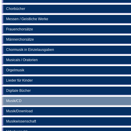
Tab)
Chorbücher
Messen / Geistliche Werke
Frauenchorsätze
Männerchorsätze
Chormusik in Einzelausgaben
Musicals / Oratorien
Orgelmusik
Lieder für Kinder
Digitale Bücher
Musik/CD
Musik/Download
Musikwissenschaft