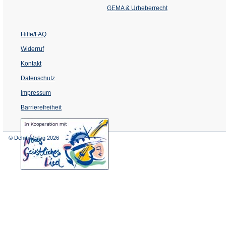
Tab)
GEMA & Urheberrecht
Hilfe/FAQ
Widerruf
Kontakt
Datenschutz
Impressum
Barrierefreiheit
(Öffnet
in
einem
© Dehm Verlag
2026
neuen
Tab)