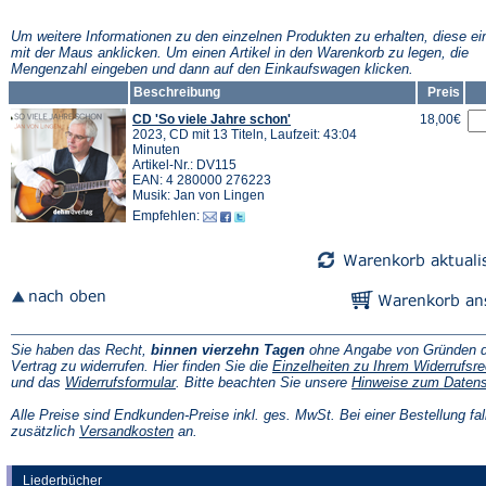
Um weitere Informationen zu den einzelnen Produkten zu erhalten, diese ei
mit der Maus anklicken. Um einen Artikel in den Warenkorb zu legen, die
Mengenzahl eingeben und dann auf den Einkaufswagen klicken.
Beschreibung
Preis
CD 'So viele Jahre schon'
18,00€
2023, CD mit 13 Titeln, Laufzeit: 43:04
Minuten
Artikel-Nr.: DV115
EAN: 4 280000 276223
Musik: Jan von Lingen
Empfehlen:
Sie haben das Recht,
binnen vierzehn Tagen
ohne Angabe von Gründen d
Vertrag zu widerrufen. Hier finden Sie die
Einzelheiten zu Ihrem Widerrufsre
(Öffnet
und das
Widerrufsformular
. Bitte beachten Sie unsere
Hinweise zum Daten
in
einem
Alle Preise sind Endkunden-Preise inkl. ges. MwSt. Bei einer Bestellung fal
neuen
(Öffnet
zusätzlich
Versandkosten
an.
Tab)
in
einem
neuen
Liederbücher