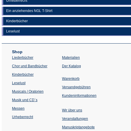
Urheberrecht
Ein anziehendes NGL T-Shirt
Kinderbücher
Leselust
Shop
Liederbücher
Materialien
(Öffnet
Chor und Bandbücher
Der Katalog
in
einem
Kinderbücher
neuen
Warenkorb
Tab)
Leselust
Versandgebühren
Musicals / Oratorien
Kundeninformationen
Musik und CD´s
Messen
Wir über uns
Urheberrecht
(Öffnet
Veranstaltungen
in
einem
Manuskriptangebote
neuen