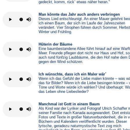
gedeckt, komm, rück´ etwas näher heran."
Man könnte das Jahr auch anders verbringen
Dieses Lied entschleunigt. An einer Mauer gelehnt be
ich einen Baum, der sich im Laufe der Jahreszeiten
verändert. Vier Strophen führen durch Sommer, Herbst
Winter und Frühling.
Hüterin der Bäume
Eine baumbestandene Allee führt hinauf auf eine Warf
Meer. Freunde pflegen dort nicht nur Haus und Hof, s
auch rund fünfzig Laubbäume, die den Hof nahe dem 
gegen den Wind schützen.
Ich wünschte, dass ich ein Maler wär´
Wenn ich das Gefühl der Liebe malen könnte – was w
das für Bilder? Wenn ich die Liebe besingen könnte –
Töne und Worte würde ich wählen? Und überhaupt: W
das Leben ohne Liebeslieder?
Manchmal ist Gott in einem Baum
Als Kind war der Lyriker und Fotograf Ulrich Schaffer 
seiner Familie nach Kanada ausgewandert. Dort entst
Fotos und Texte in großer Naturverbundenheit, die in v
Büchern und Kalendern veröffentlicht wurden. Dieser
lyrische, geradezu naturmystische Text zog mich