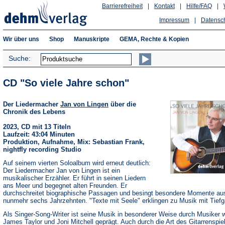
Barrierefreiheit
|
Kontakt
|
Hilfe/FAQ
|
Impressum
|
Datensc
Wir über uns
Shop
Manuskripte
GEMA, Rechte & Kopien
Suche:
CD "So viele Jahre schon"
Der Liedermacher
Jan von Lingen
über die
Chronik des Lebens
2023, CD mit 13 Titeln
Laufzeit: 43:04 Minuten
Produktion, Aufnahme, Mix: Sebastian Frank,
nightfly recording Studio
Auf seinem vierten Soloalbum wird erneut deutlich:
Der Liedermacher Jan von Lingen ist ein
musikalischer Erzähler. Er führt in seinen Liedern
ans Meer und begegnet alten Freunden. Er
durchschreitet biographische Passagen und besingt besondere Momente au
nunmehr sechs Jahrzehnten. "Texte mit Seele" erklingen zu Musik mit Tiefg
Als Singer-Song-Writer ist seine Musik in besonderer Weise durch Musiker 
James Taylor und Joni Mitchell geprägt. Auch durch die Art des Gitarrenspiel