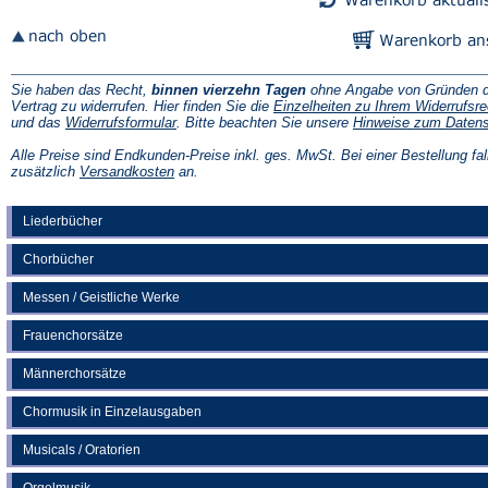
Sie haben das Recht,
binnen vierzehn Tagen
ohne Angabe von Gründen d
Vertrag zu widerrufen. Hier finden Sie die
Einzelheiten zu Ihrem Widerrufsre
(Öffnet
und das
Widerrufsformular
. Bitte beachten Sie unsere
Hinweise zum Daten
in
einem
Alle Preise sind Endkunden-Preise inkl. ges. MwSt. Bei einer Bestellung fal
neuen
(Öffnet
zusätzlich
Versandkosten
an.
Tab)
in
einem
neuen
Liederbücher
Tab)
Chorbücher
Messen / Geistliche Werke
Frauenchorsätze
Männerchorsätze
Chormusik in Einzelausgaben
Musicals / Oratorien
Orgelmusik