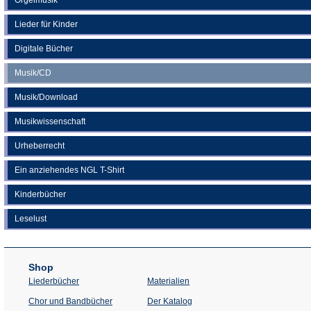
Lieder für Kinder
Digitale Bücher
Musik/CD
Musik/Download
Musikwissenschaft
Urheberrecht
Ein anziehendes NGL T-Shirt
Kinderbücher
Leselust
Shop
Liederbücher
Materialien
(Öffnet
Chor und Bandbücher
Der Katalog
in