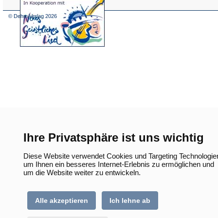
(Öffnet
in
einem
© Dehm Verlag
2026
neuen
Tab)
Ihre Privatsphäre ist uns wichtig
Diese Website verwendet Cookies und Targeting Technologie
um Ihnen ein besseres Internet-Erlebnis zu ermöglichen und
um die Website weiter zu entwickeln.
Alle akzeptieren
Ich lehne ab