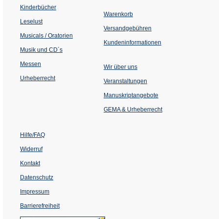
einem
Kinderbücher
neuen
Warenkorb
Tab)
Leselust
Versandgebühren
Musicals / Oratorien
Kundeninformationen
Musik und CD´s
Messen
Wir über uns
Urheberrecht
(Öffnet
Veranstaltungen
in
einem
Manuskriptangebote
neuen
Tab)
GEMA & Urheberrecht
Hilfe/FAQ
Widerruf
Kontakt
Datenschutz
Impressum
Barrierefreiheit