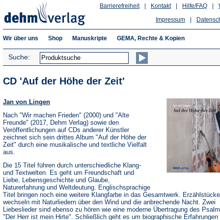
Barrierefreiheit
|
Kontakt
|
Hilfe/FAQ
|
Impressum
|
Datensc
Wir über uns
Shop
Manuskripte
GEMA, Rechte & Kopien
Suche:
CD 'Auf der Höhe der Zeit'
Jan von Lingen
Nach "Wir machen Frieden" (2000) und "Alte
Freunde" (2017, Dehm Verlag) sowie den
Veröffentlichungen auf CDs anderer Künstler
zeichnet sich sein drittes Album "Auf der Höhe der
Zeit" durch eine musikalische und textliche Vielfalt
aus.
Die 15 Titel führen durch unterschiedliche Klang-
und Textwelten. Es geht um Freundschaft und
Liebe, Lebensgeschichte und Glaube,
Naturerfahrung und Weltdeutung. Englischsprachige
Titel bringen noch eine weitere Klangfarbe in das Gesamtwerk. Erzählstücke
wechseln mit Naturliedern über den Wind und die anbrechende Nacht. Zwei
Liebeslieder sind ebenso zu hören wie eine moderne Übertragung des Psalm
"Der Herr ist mein Hirte". Schließlich geht es um biographische Erfahrungen 