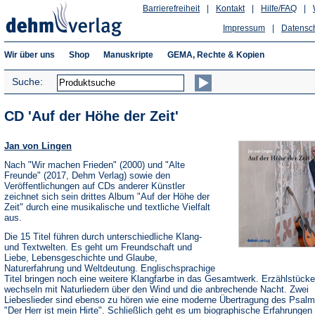
Barrierefreiheit
|
Kontakt
|
Hilfe/FAQ
|
Impressum
|
Datensc
Wir über uns
Shop
Manuskripte
GEMA, Rechte & Kopien
Suche:
CD 'Auf der Höhe der Zeit'
Jan von Lingen
Nach "Wir machen Frieden" (2000) und "Alte
Freunde" (2017, Dehm Verlag) sowie den
Veröffentlichungen auf CDs anderer Künstler
zeichnet sich sein drittes Album "Auf der Höhe der
Zeit" durch eine musikalische und textliche Vielfalt
aus.
Die 15 Titel führen durch unterschiedliche Klang-
und Textwelten. Es geht um Freundschaft und
Liebe, Lebensgeschichte und Glaube,
Naturerfahrung und Weltdeutung. Englischsprachige
Titel bringen noch eine weitere Klangfarbe in das Gesamtwerk. Erzählstücke
wechseln mit Naturliedern über den Wind und die anbrechende Nacht. Zwei
Liebeslieder sind ebenso zu hören wie eine moderne Übertragung des Psalm
"Der Herr ist mein Hirte". Schließlich geht es um biographische Erfahrungen 