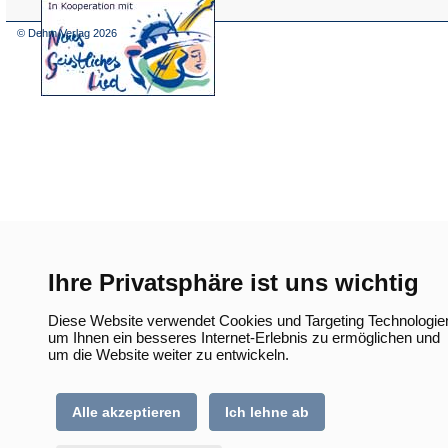
(Öffnet
in
einem
© Dehm Verlag
2026
neuen
Tab)
Ihre Privatsphäre ist uns wichtig
Diese Website verwendet Cookies und Targeting Technologie
um Ihnen ein besseres Internet-Erlebnis zu ermöglichen und
um die Website weiter zu entwickeln.
Alle akzeptieren
Ich lehne ab