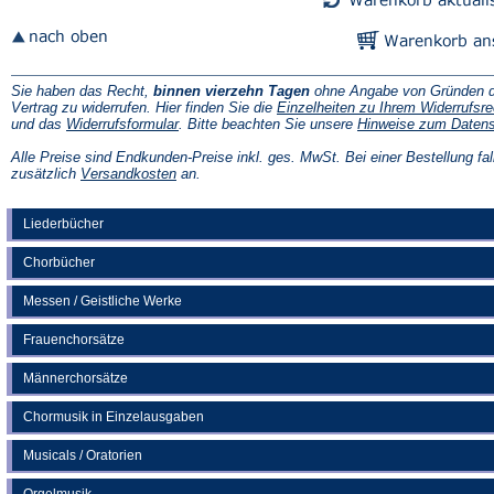
Sie haben das Recht,
binnen vierzehn Tagen
ohne Angabe von Gründen d
Vertrag zu widerrufen. Hier finden Sie die
Einzelheiten zu Ihrem Widerrufsre
(Öffnet
und das
Widerrufsformular
. Bitte beachten Sie unsere
Hinweise zum Daten
in
einem
Alle Preise sind Endkunden-Preise inkl. ges. MwSt. Bei einer Bestellung fal
neuen
(Öffnet
zusätzlich
Versandkosten
an.
Tab)
in
einem
neuen
Liederbücher
Tab)
Chorbücher
Messen / Geistliche Werke
Frauenchorsätze
Männerchorsätze
Chormusik in Einzelausgaben
Musicals / Oratorien
Orgelmusik