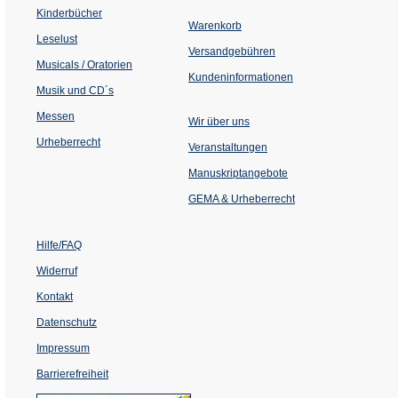
einem
Kinderbücher
neuen
Warenkorb
Tab)
Leselust
Versandgebühren
Musicals / Oratorien
Kundeninformationen
Musik und CD´s
Messen
Wir über uns
Urheberrecht
(Öffnet
Veranstaltungen
in
einem
Manuskriptangebote
neuen
Tab)
GEMA & Urheberrecht
Hilfe/FAQ
Widerruf
Kontakt
Datenschutz
Impressum
Barrierefreiheit