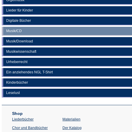
Lieder für Kinder
Digitale Bücher
Musik/CD
Musik/Download
Musikwissenschaft
Urheberrecht
Ein anziehendes NGL T-Shirt
Kinderbücher
Leselust
Shop
Liederbücher
Materialien
(Öffnet
Chor und Bandbücher
Der Katalog
in