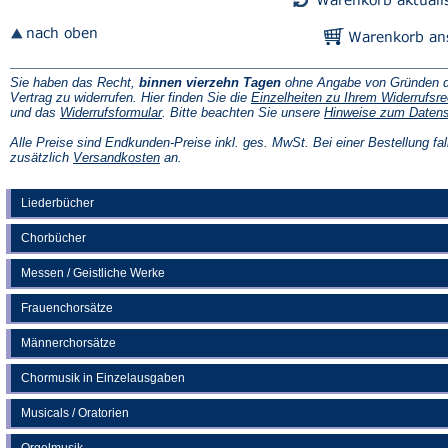
Sie haben das Recht,
binnen vierzehn Tagen
ohne Angabe von Gründen d
Vertrag zu widerrufen. Hier finden Sie die
Einzelheiten zu Ihrem Widerrufsre
(Öffnet
und das
Widerrufsformular
. Bitte beachten Sie unsere
Hinweise zum Daten
in
einem
Alle Preise sind Endkunden-Preise inkl. ges. MwSt. Bei einer Bestellung fal
neuen
(Öffnet
zusätzlich
Versandkosten
an.
Tab)
in
einem
neuen
Liederbücher
Tab)
Chorbücher
Messen / Geistliche Werke
Frauenchorsätze
Männerchorsätze
Chormusik in Einzelausgaben
Musicals / Oratorien
Orgelmusik