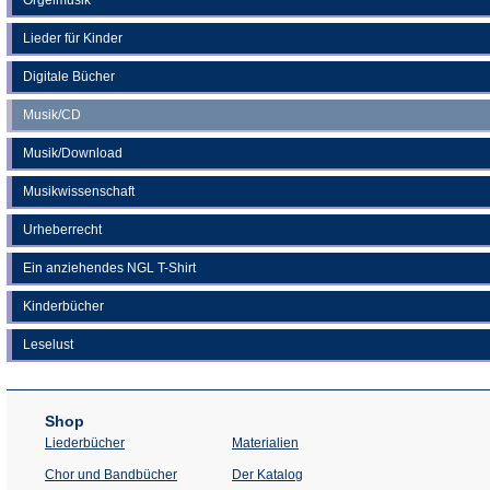
Lieder für Kinder
Digitale Bücher
Musik/CD
Musik/Download
Musikwissenschaft
Urheberrecht
Ein anziehendes NGL T-Shirt
Kinderbücher
Leselust
Shop
Liederbücher
Materialien
(Öffnet
Chor und Bandbücher
Der Katalog
in