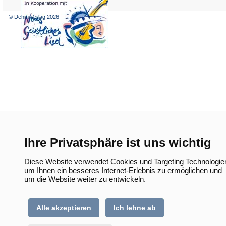
(Öffnet
in
einem
© Dehm Verlag
2026
neuen
Tab)
Ihre Privatsphäre ist uns wichtig
Diese Website verwendet Cookies und Targeting Technologie
um Ihnen ein besseres Internet-Erlebnis zu ermöglichen und
um die Website weiter zu entwickeln.
Alle akzeptieren
Ich lehne ab