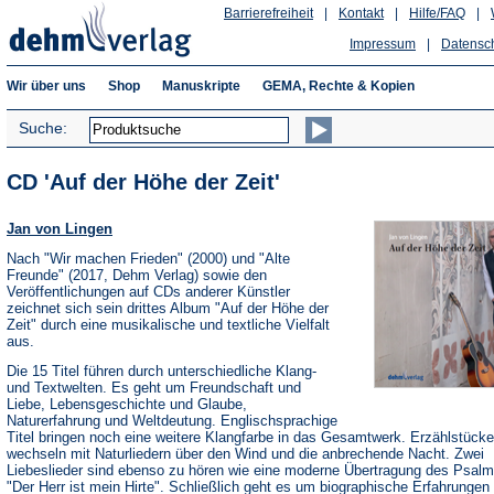
Barrierefreiheit
|
Kontakt
|
Hilfe/FAQ
|
Impressum
|
Datensc
Wir über uns
Shop
Manuskripte
GEMA, Rechte & Kopien
Suche:
CD 'Auf der Höhe der Zeit'
Jan von Lingen
Nach "Wir machen Frieden" (2000) und "Alte
Freunde" (2017, Dehm Verlag) sowie den
Veröffentlichungen auf CDs anderer Künstler
zeichnet sich sein drittes Album "Auf der Höhe der
Zeit" durch eine musikalische und textliche Vielfalt
aus.
Die 15 Titel führen durch unterschiedliche Klang-
und Textwelten. Es geht um Freundschaft und
Liebe, Lebensgeschichte und Glaube,
Naturerfahrung und Weltdeutung. Englischsprachige
Titel bringen noch eine weitere Klangfarbe in das Gesamtwerk. Erzählstücke
wechseln mit Naturliedern über den Wind und die anbrechende Nacht. Zwei
Liebeslieder sind ebenso zu hören wie eine moderne Übertragung des Psalm
"Der Herr ist mein Hirte". Schließlich geht es um biographische Erfahrungen 