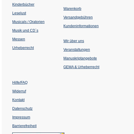
einem
Kinderbücher
neuen
Warenkorb
Tab)
Leselust
Versandgebühren
Musicals / Oratorien
Kundeninformationen
Musik und CD´s
Messen
Wir über uns
Urheberrecht
(Öffnet
Veranstaltungen
in
einem
Manuskriptangebote
neuen
Tab)
GEMA & Urheberrecht
Hilfe/FAQ
Widerruf
Kontakt
Datenschutz
Impressum
Barrierefreiheit