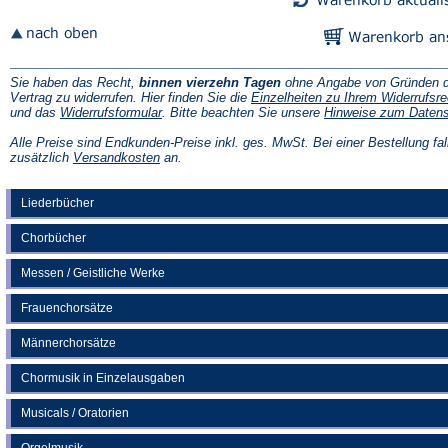
Sie haben das Recht,
binnen vierzehn Tagen
ohne Angabe von Gründen d
Vertrag zu widerrufen. Hier finden Sie die
Einzelheiten zu Ihrem Widerrufsre
(Öffnet
und das
Widerrufsformular
. Bitte beachten Sie unsere
Hinweise zum Daten
in
einem
Alle Preise sind Endkunden-Preise inkl. ges. MwSt. Bei einer Bestellung fal
neuen
(Öffnet
zusätzlich
Versandkosten
an.
Tab)
in
einem
neuen
Liederbücher
Tab)
Chorbücher
Messen / Geistliche Werke
Frauenchorsätze
Männerchorsätze
Chormusik in Einzelausgaben
Musicals / Oratorien
Orgelmusik