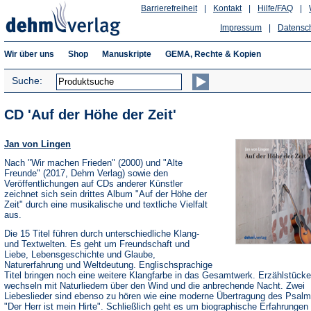
Barrierefreiheit
|
Kontakt
|
Hilfe/FAQ
|
Impressum
|
Datensc
Wir über uns
Shop
Manuskripte
GEMA, Rechte & Kopien
Suche:
CD 'Auf der Höhe der Zeit'
Jan von Lingen
Nach "Wir machen Frieden" (2000) und "Alte
Freunde" (2017, Dehm Verlag) sowie den
Veröffentlichungen auf CDs anderer Künstler
zeichnet sich sein drittes Album "Auf der Höhe der
Zeit" durch eine musikalische und textliche Vielfalt
aus.
Die 15 Titel führen durch unterschiedliche Klang-
und Textwelten. Es geht um Freundschaft und
Liebe, Lebensgeschichte und Glaube,
Naturerfahrung und Weltdeutung. Englischsprachige
Titel bringen noch eine weitere Klangfarbe in das Gesamtwerk. Erzählstücke
wechseln mit Naturliedern über den Wind und die anbrechende Nacht. Zwei
Liebeslieder sind ebenso zu hören wie eine moderne Übertragung des Psalm
"Der Herr ist mein Hirte". Schließlich geht es um biographische Erfahrungen 