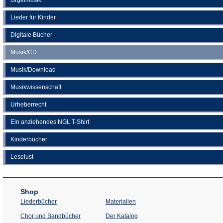
Lieder für Kinder
Digitale Bücher
Musik/CD
Musik/Download
Musikwissenschaft
Urheberrecht
Ein anziehendes NGL T-Shirt
Kinderbücher
Leselust
Shop
Liederbücher
Materialien
(Öffnet
Chor und Bandbücher
Der Katalog
in