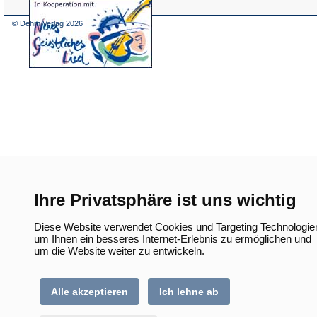
(Öffnet
in
einem
© Dehm Verlag
2026
neuen
Tab)
Ihre Privatsphäre ist uns wichtig
Diese Website verwendet Cookies und Targeting Technologie
um Ihnen ein besseres Internet-Erlebnis zu ermöglichen und
um die Website weiter zu entwickeln.
Alle akzeptieren
Ich lehne ab