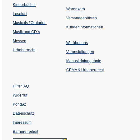
einem
Kinderbücher
neuen
Warenkorb
Tab)
Leselust
Versandgebühren
Musicals / Oratorien
Kundeninformationen
Musik und CD´s
Messen
Wir über uns
Urheberrecht
(Öffnet
Veranstaltungen
in
einem
Manuskriptangebote
neuen
Tab)
GEMA & Urheberrecht
Hilfe/FAQ
Widerruf
Kontakt
Datenschutz
Impressum
Barrierefreiheit