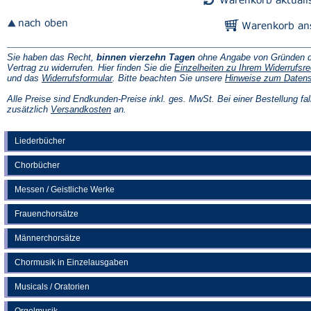
Sie haben das Recht,
binnen vierzehn Tagen
ohne Angabe von Gründen d
Vertrag zu widerrufen. Hier finden Sie die
Einzelheiten zu Ihrem Widerrufsre
(Öffnet
und das
Widerrufsformular
. Bitte beachten Sie unsere
Hinweise zum Daten
in
einem
Alle Preise sind Endkunden-Preise inkl. ges. MwSt. Bei einer Bestellung fal
neuen
(Öffnet
zusätzlich
Versandkosten
an.
Tab)
in
einem
neuen
Liederbücher
Tab)
Chorbücher
Messen / Geistliche Werke
Frauenchorsätze
Männerchorsätze
Chormusik in Einzelausgaben
Musicals / Oratorien
Orgelmusik