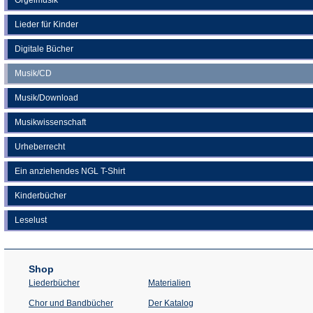
Lieder für Kinder
Digitale Bücher
Musik/CD
Musik/Download
Musikwissenschaft
Urheberrecht
Ein anziehendes NGL T-Shirt
Kinderbücher
Leselust
Shop
Liederbücher
Materialien
(Öffnet
Chor und Bandbücher
Der Katalog
in