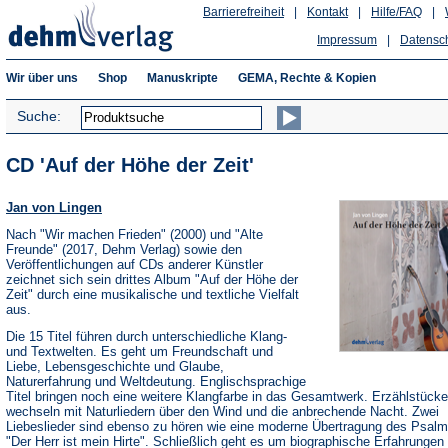
Barrierefreiheit
|
Kontakt
|
Hilfe/FAQ
|
Impressum
|
Datensc
Wir über uns
Shop
Manuskripte
GEMA, Rechte & Kopien
Suche:
CD 'Auf der Höhe der Zeit'
Jan von Lingen
Nach "Wir machen Frieden" (2000) und "Alte
Freunde" (2017, Dehm Verlag) sowie den
Veröffentlichungen auf CDs anderer Künstler
zeichnet sich sein drittes Album "Auf der Höhe der
Zeit" durch eine musikalische und textliche Vielfalt
aus.
Die 15 Titel führen durch unterschiedliche Klang-
und Textwelten. Es geht um Freundschaft und
Liebe, Lebensgeschichte und Glaube,
Naturerfahrung und Weltdeutung. Englischsprachige
Titel bringen noch eine weitere Klangfarbe in das Gesamtwerk. Erzählstücke
wechseln mit Naturliedern über den Wind und die anbrechende Nacht. Zwei
Liebeslieder sind ebenso zu hören wie eine moderne Übertragung des Psalm
"Der Herr ist mein Hirte". Schließlich geht es um biographische Erfahrungen 