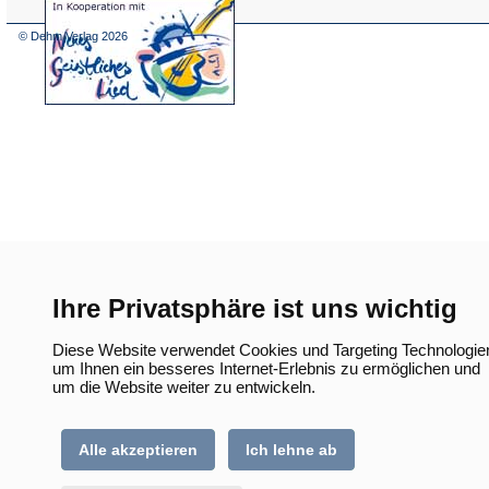
(Öffnet
in
einem
© Dehm Verlag
2026
neuen
Tab)
Ihre Privatsphäre ist uns wichtig
Diese Website verwendet Cookies und Targeting Technologie
um Ihnen ein besseres Internet-Erlebnis zu ermöglichen und
um die Website weiter zu entwickeln.
Alle akzeptieren
Ich lehne ab