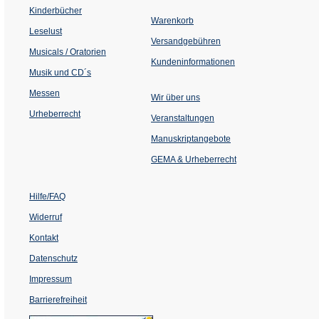
einem
Kinderbücher
neuen
Warenkorb
Tab)
Leselust
Versandgebühren
Musicals / Oratorien
Kundeninformationen
Musik und CD´s
Messen
Wir über uns
Urheberrecht
(Öffnet
Veranstaltungen
in
einem
Manuskriptangebote
neuen
Tab)
GEMA & Urheberrecht
Hilfe/FAQ
Widerruf
Kontakt
Datenschutz
Impressum
Barrierefreiheit