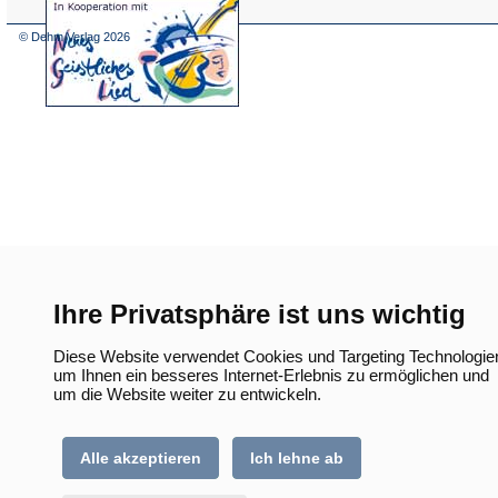
(Öffnet
in
einem
© Dehm Verlag
2026
neuen
Tab)
Ihre Privatsphäre ist uns wichtig
Diese Website verwendet Cookies und Targeting Technologie
um Ihnen ein besseres Internet-Erlebnis zu ermöglichen und
um die Website weiter zu entwickeln.
Alle akzeptieren
Ich lehne ab