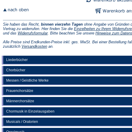
Sie haben das Recht,
binnen vierzehn Tagen
ohne Angabe von Gründen d
Vertrag zu widerrufen. Hier finden Sie die
Einzelheiten zu Ihrem Widerrufsre
(Öffnet
und das
Widerrufsformular
. Bitte beachten Sie unsere
Hinweise zum Daten
in
einem
Alle Preise sind Endkunden-Preise inkl. ges. MwSt. Bei einer Bestellung fal
neuen
(Öffnet
zusätzlich
Versandkosten
an.
Tab)
in
einem
neuen
Liederbücher
Tab)
Chorbücher
Messen / Geistliche Werke
Frauenchorsätze
Männerchorsätze
Chormusik in Einzelausgaben
Musicals / Oratorien
Orgelmusik