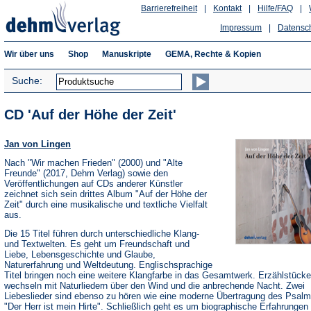
Barrierefreiheit
|
Kontakt
|
Hilfe/FAQ
|
Impressum
|
Datensc
Wir über uns
Shop
Manuskripte
GEMA, Rechte & Kopien
Suche:
CD 'Auf der Höhe der Zeit'
Jan von Lingen
Nach "Wir machen Frieden" (2000) und "Alte
Freunde" (2017, Dehm Verlag) sowie den
Veröffentlichungen auf CDs anderer Künstler
zeichnet sich sein drittes Album "Auf der Höhe der
Zeit" durch eine musikalische und textliche Vielfalt
aus.
Die 15 Titel führen durch unterschiedliche Klang-
und Textwelten. Es geht um Freundschaft und
Liebe, Lebensgeschichte und Glaube,
Naturerfahrung und Weltdeutung. Englischsprachige
Titel bringen noch eine weitere Klangfarbe in das Gesamtwerk. Erzählstücke
wechseln mit Naturliedern über den Wind und die anbrechende Nacht. Zwei
Liebeslieder sind ebenso zu hören wie eine moderne Übertragung des Psalm
"Der Herr ist mein Hirte". Schließlich geht es um biographische Erfahrungen 