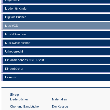
Lieder für Kinder
Digitale Bücher
Musik/CD
Musik/Download
Musikwissenschaft
Urheberrecht
Ein anziehendes NGL T-Shirt
Kinderbücher
Leselust
Shop
Liederbücher
Materialien
(Öffnet
Chor und Bandbücher
Der Katalog
in