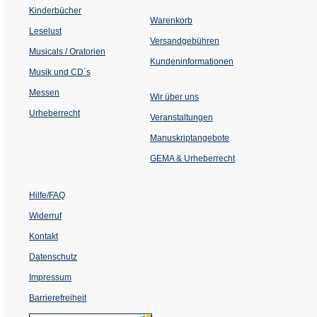
einem
Kinderbücher
neuen
Warenkorb
Tab)
Leselust
Versandgebühren
Musicals / Oratorien
Kundeninformationen
Musik und CD´s
Messen
Wir über uns
Urheberrecht
(Öffnet
Veranstaltungen
in
einem
Manuskriptangebote
neuen
Tab)
GEMA & Urheberrecht
Hilfe/FAQ
Widerruf
Kontakt
Datenschutz
Impressum
Barrierefreiheit