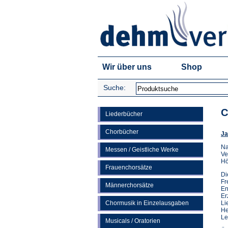
Wir über uns
Shop
Suche:
C
Liederbücher
Chorbücher
Ja
Na
Messen / Geistliche Werke
Ve
Hö
Frauenchorsätze
Di
Fr
Männerchorsätze
En
Er
Chormusik in Einzelausgaben
Li
He
Le
Musicals / Oratorien