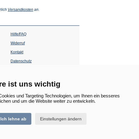
(Öffnet
zlich
Versandkosten
an.
in
einem
neuen
Tab)
Hilfe/FAQ
Widerruf
Kontakt
Datenschutz
Impressum
Barrierefreiheit
re ist uns wichtig
(Öffnet
in
ookies und Targeting Technologien, um Ihnen ein besseres
einem
lichen und um die Website weiter zu entwickeln.
neuen
Tab)
Ich lehne ab
Einstellungen ändern