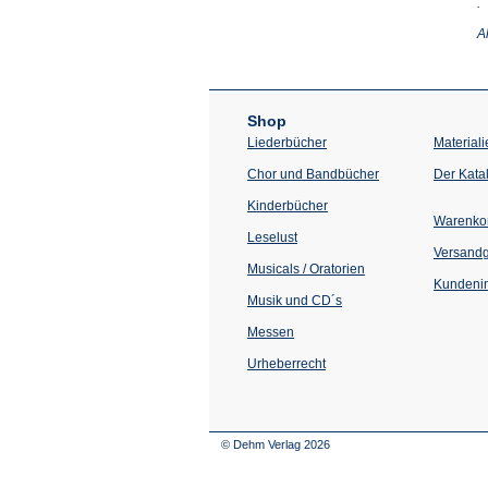
(Ö
.
in
e
A
n
T
Shop
Liederbücher
Materiali
Chor und Bandbücher
Der Kata
Kinderbücher
Warenko
Leselust
Versand
Musicals / Oratorien
Kundenin
Musik und CD´s
Messen
Urheberrecht
© Dehm Verlag
2026