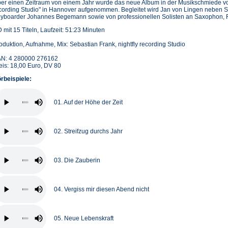
er einen Zeitraum von einem Jahr wurde das neue Album in der Musikschmiede von
cording Studio" in Hannover aufgenommen. Begleitet wird Jan von Lingen neben S
yboarder Johannes Begemann sowie von professionellen Solisten an Saxophon, F
 mit 15 Titeln, Laufzeit: 51:23 Minuten
oduktion, Aufnahme, Mix: Sebastian Frank, nightfly recording Studio
N: 4 280000 276162
eis: 18,00 Euro, DV 80
rbeispiele:
01. Auf der Höhe der Zeit
02. Streifzug durchs Jahr
03. Die Zauberin
04. Vergiss mir diesen Abend nicht
05. Neue Lebenskraft