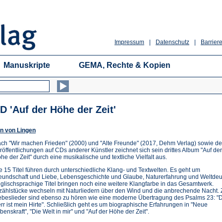
Impressum
|
Datenschutz
|
Barriere
Manuskripte
GEMA, Rechte & Kopien
D 'Auf der Höhe der Zeit'
n von Lingen
ch "Wir machen Frieden" (2000) und "Alte Freunde" (2017, Dehm Verlag) sowie d
röffentlichungen auf CDs anderer Künstler zeichnet sich sein drittes Album "Auf der
he der Zeit" durch eine musikalische und textliche Vielfalt aus.
e 15 Titel führen durch unterschiedliche Klang- und Textwelten. Es geht um
eundschaft und Liebe, Lebensgeschichte und Glaube, Naturerfahrung und Weltdeu
glischsprachige Titel bringen noch eine weitere Klangfarbe in das Gesamtwerk.
zählstücke wechseln mit Naturliedern über den Wind und die anbrechende Nacht. 
ebeslieder sind ebenso zu hören wie eine moderne Übertragung des Psalms 23: "
rr ist mein Hirte". Schließlich geht es um biographische Erfahrungen in "Neue
benskraft", "Die Welt in mir" und "Auf der Höhe der Zeit".