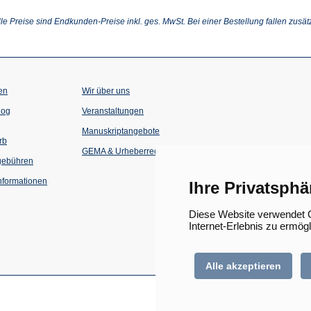
ffnet
in
in
einem
einem
inem
neuen
neuen
lle Preise sind Endkunden-Preise inkl. ges. MwSt. Bei einer Bestellung fallen zusät
euen
Tab)
Tab)
ab)
en
Wir über uns
(Öffnet
(Öffnet
log
Veranstaltungen
in
in
einem
einem
Manuskriptangebote
neuen
neuen
rb
Tab)
Tab)
GEMA & Urheberrecht
gebühren
formationen
Ihre Privatsphä
Diese Website verwendet C
Internet-Erlebnis zu ermög
Alle akzeptieren