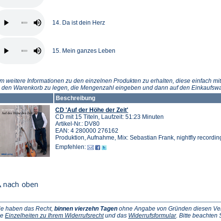
14. Da ist dein Herz
15. Mein ganzes Leben
m weitere Informationen zu den einzelnen Produkten zu erhalten, diese einfach mit
n den Warenkorb zu legen, die Mengenzahl eingeben und dann auf den Einkaufswa
Beschreibung
CD 'Auf der Höhe der Zeit'
CD mit 15 Titeln, Laufzeit: 51:23 Minuten
Artikel-Nr.: DV80
EAN: 4 280000 276162
Produktion, Aufnahme, Mix: Sebastian Frank, nightfly recordin
Empfehlen:
ie haben das Recht,
binnen vierzehn Tagen
ohne Angabe von Gründen diesen Vertr
(Öffnet
(Öffnet
ie
Einzelheiten zu Ihrem Widerrufsrecht
und das
Widerrufsformular
. Bitte beachten