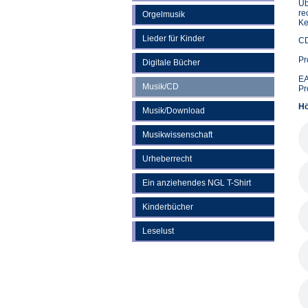
Üb
re
Orgelmusik
Ke
Lieder für Kinder
CD
Pr
Digitale Bücher
EA
Musik/CD
Pr
Hö
Musik/Download
Musikwissenschaft
Urheberrecht
Ein anziehendes NGL T-Shirt
Kinderbücher
Leselust