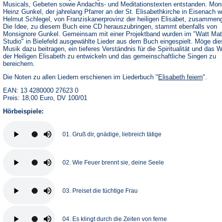
Musicals, Gebeten sowie Andachts- und Meditationstexten entstanden. Mon
Heinz Gunkel, der jahrelang Pfarrer an der St. Elisabethkirche in Eisenach w
Helmut Schlegel, von Franziskanerprovinz der heiligen Elisabet, zusammeng
Die Idee, zu diesem Buch eine CD herauszubringen, stammt ebenfalls von
Monsignore Gunkel. Gemeinsam mit einer Projektband wurden im "Watt Mat
Studio" in Bielefeld ausgewählte Lieder aus dem Buch eingespielt. Möge di
Musik dazu beitragen, ein tieferes Verständnis für die Spiritualität und das 
der Heiligen Elisabeth zu entwickeln und das gemeinschaftliche Singen zu
bereichern.
Die Noten zu allen Liedern erschienen im Liederbuch "
Elisabeth feiern
".
EAN: 13 4280000 27623 0
Preis: 18,00 Euro, DV 100/01
Hörbeispiele:
01. Gruß dir, gnädige, liebreich tätige
02. Wie Feuer brennt sie, deine Seele
03. Preiset die tüchtige Frau
04. Es klingt durch die Zeiten von ferne