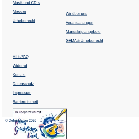
Musik und CD´s
Messen
Wir über uns
Urheberrecht
(Öffnet
Veranstaltungen
in
einem
Manuskriptangebote
neuen
Tab)
GEMA & Urheberrecht
Hilfe/FAQ
Widerruf
Kontakt
Datenschutz
Impressum
Barrierefreiheit
(Öffnet
in
einem
© Dehm Verlag
2026
neuen
Tab)