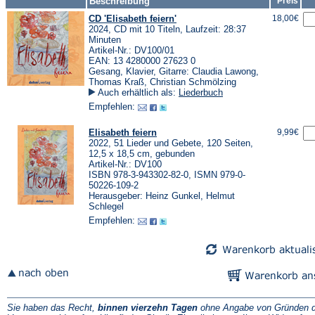
Beschreibung
Preis
CD 'Elisabeth feiern'
18,00€
2024, CD mit 10 Titeln, Laufzeit: 28:37
Minuten
Artikel-Nr.: DV100/01
EAN: 13 4280000 27623 0
Gesang, Klavier, Gitarre: Claudia Lawong,
Thomas Kraß, Christian Schmölzing
Auch erhältlich als:
Liederbuch
Empfehlen:
Elisabeth feiern
9,99€
2022, 51 Lieder und Gebete, 120 Seiten,
12,5 x 18,5 cm, gebunden
Artikel-Nr.: DV100
ISBN 978-3-943302-82-0, ISMN 979-0-
50226-109-2
Herausgeber: Heinz Gunkel, Helmut
Schlegel
Empfehlen:
Sie haben das Recht,
binnen vierzehn Tagen
ohne Angabe von Gründen d