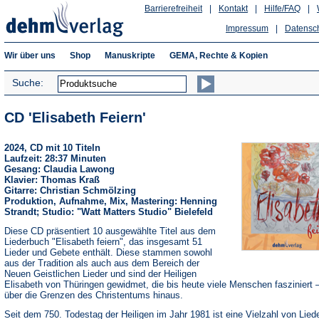
Barrierefreiheit
|
Kontakt
|
Hilfe/FAQ
|
Impressum
|
Datensc
Wir über uns
Shop
Manuskripte
GEMA, Rechte & Kopien
Suche:
CD 'Elisabeth Feiern'
2024, CD mit 10 Titeln
Laufzeit: 28:37 Minuten
Gesang: Claudia Lawong
Klavier: Thomas Kraß
Gitarre: Christian Schmölzing
Produktion, Aufnahme, Mix, Mastering: Henning
Strandt; Studio: "Watt Matters Studio" Bielefeld
Diese CD präsentiert 10 ausgewählte Titel aus dem
Liederbuch "Elisabeth feiern", das insgesamt 51
Lieder und Gebete enthält. Diese stammen sowohl
aus der Tradition als auch aus dem Bereich der
Neuen Geistlichen Lieder und sind der Heiligen
Elisabeth von Thüringen gewidmet, die bis heute viele Menschen fasziniert –
über die Grenzen des Christentums hinaus.
Seit dem 750. Todestag der Heiligen im Jahr 1981 ist eine Vielzahl von Lied