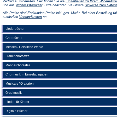
Vertrag zu widerrufen. Hier finden Sie die
Einzelheiten zu Ihrem Widerrufsre
(Öffnet
und das
Widerrufsformular
. Bitte beachten Sie unsere
Hinweise zum Daten
in
einem
Alle Preise sind Endkunden-Preise inkl. ges. MwSt. Bei einer Bestellung fal
neuen
(Öffnet
zusätzlich
Versandkosten
an.
Tab)
in
einem
neuen
Liederbücher
Tab)
Chorbücher
Messen / Geistliche Werke
Frauenchorsätze
Männerchorsätze
Chormusik in Einzelausgaben
Musicals / Oratorien
Orgelmusik
Lieder für Kinder
Digitale Bücher