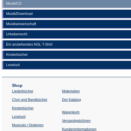
Musik/CD
Musik/Download
Musikwissenschaft
Urheberrecht
Ein anziehendes NGL T-Shirt
Kinderbücher
Leselust
Shop
Liederbücher
Materialien
(Öffnet
Chor und Bandbücher
Der Katalog
in
einem
Kinderbücher
neuen
Warenkorb
Tab)
Leselust
Versandgebühren
Musicals / Oratorien
Kundeninformationen