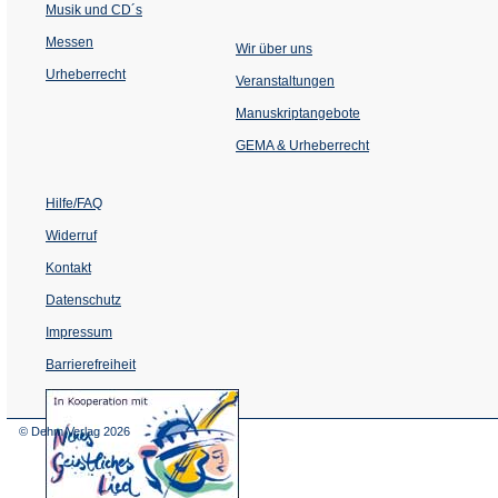
Musik und CD´s
Messen
Wir über uns
Urheberrecht
(Öffnet
Veranstaltungen
in
einem
Manuskriptangebote
neuen
Tab)
GEMA & Urheberrecht
Hilfe/FAQ
Widerruf
Kontakt
Datenschutz
Impressum
Barrierefreiheit
(Öffnet
in
einem
© Dehm Verlag
2026
neuen
Tab)