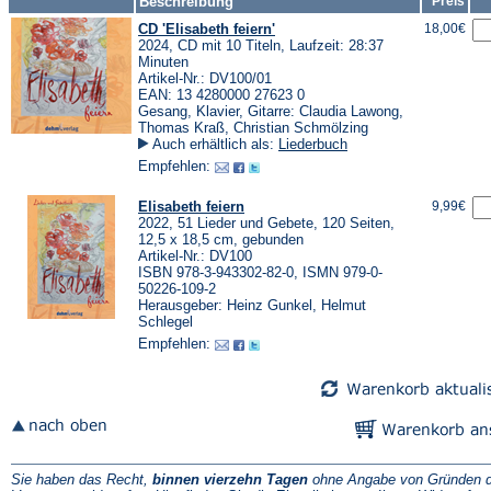
Beschreibung
Preis
CD 'Elisabeth feiern'
18,00€
2024, CD mit 10 Titeln, Laufzeit: 28:37
Minuten
Artikel-Nr.: DV100/01
EAN: 13 4280000 27623 0
Gesang, Klavier, Gitarre: Claudia Lawong,
Thomas Kraß, Christian Schmölzing
Auch erhältlich als:
Liederbuch
Empfehlen:
Elisabeth feiern
9,99€
2022, 51 Lieder und Gebete, 120 Seiten,
12,5 x 18,5 cm, gebunden
Artikel-Nr.: DV100
ISBN 978-3-943302-82-0, ISMN 979-0-
50226-109-2
Herausgeber: Heinz Gunkel, Helmut
Schlegel
Empfehlen:
Sie haben das Recht,
binnen vierzehn Tagen
ohne Angabe von Gründen d