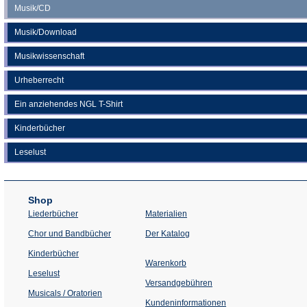
Musik/CD
Musik/Download
Musikwissenschaft
Urheberrecht
Ein anziehendes NGL T-Shirt
Kinderbücher
Leselust
Shop
Liederbücher
Materialien
(Öffnet
Chor und Bandbücher
Der Katalog
in
einem
Kinderbücher
neuen
Warenkorb
Tab)
Leselust
Versandgebühren
Musicals / Oratorien
Kundeninformationen