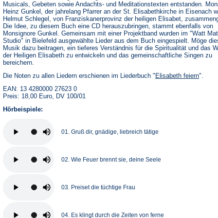
Musicals, Gebeten sowie Andachts- und Meditationstexten entstanden. Mon
Heinz Gunkel, der jahrelang Pfarrer an der St. Elisabethkirche in Eisenach w
Helmut Schlegel, von Franziskanerprovinz der heiligen Elisabet, zusammeng
Die Idee, zu diesem Buch eine CD herauszubringen, stammt ebenfalls von
Monsignore Gunkel. Gemeinsam mit einer Projektband wurden im "Watt Mat
Studio" in Bielefeld ausgewählte Lieder aus dem Buch eingespielt. Möge di
Musik dazu beitragen, ein tieferes Verständnis für die Spiritualität und das 
der Heiligen Elisabeth zu entwickeln und das gemeinschaftliche Singen zu
bereichern.
Die Noten zu allen Liedern erschienen im Liederbuch "
Elisabeth feiern
".
EAN: 13 4280000 27623 0
Preis: 18,00 Euro, DV 100/01
Hörbeispiele:
01. Gruß dir, gnädige, liebreich tätige
02. Wie Feuer brennt sie, deine Seele
03. Preiset die tüchtige Frau
04. Es klingt durch die Zeiten von ferne