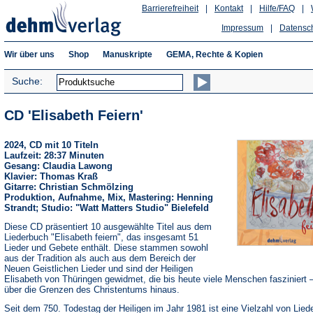
Barrierefreiheit
|
Kontakt
|
Hilfe/FAQ
|
Impressum
|
Datensc
Wir über uns
Shop
Manuskripte
GEMA, Rechte & Kopien
Suche:
CD 'Elisabeth Feiern'
2024, CD mit 10 Titeln
Laufzeit: 28:37 Minuten
Gesang: Claudia Lawong
Klavier: Thomas Kraß
Gitarre: Christian Schmölzing
Produktion, Aufnahme, Mix, Mastering: Henning
Strandt; Studio: "Watt Matters Studio" Bielefeld
Diese CD präsentiert 10 ausgewählte Titel aus dem
Liederbuch "Elisabeth feiern", das insgesamt 51
Lieder und Gebete enthält. Diese stammen sowohl
aus der Tradition als auch aus dem Bereich der
Neuen Geistlichen Lieder und sind der Heiligen
Elisabeth von Thüringen gewidmet, die bis heute viele Menschen fasziniert –
über die Grenzen des Christentums hinaus.
Seit dem 750. Todestag der Heiligen im Jahr 1981 ist eine Vielzahl von Lied