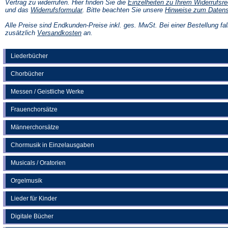
Vertrag zu widerrufen. Hier finden Sie die
Einzelheiten zu Ihrem Widerrufsre
(Öffnet
und das
Widerrufsformular
. Bitte beachten Sie unsere
Hinweise zum Daten
in
einem
Alle Preise sind Endkunden-Preise inkl. ges. MwSt. Bei einer Bestellung fal
neuen
(Öffnet
zusätzlich
Versandkosten
an.
Tab)
in
einem
neuen
Liederbücher
Tab)
Chorbücher
Messen / Geistliche Werke
Frauenchorsätze
Männerchorsätze
Chormusik in Einzelausgaben
Musicals / Oratorien
Orgelmusik
Lieder für Kinder
Digitale Bücher