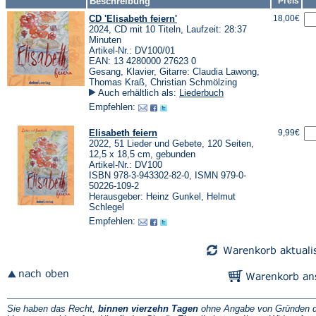
Beschreibung
Preis
CD 'Elisabeth feiern'
18,00€
2024, CD mit 10 Titeln, Laufzeit: 28:37
Minuten
Artikel-Nr.: DV100/01
EAN: 13 4280000 27623 0
Gesang, Klavier, Gitarre: Claudia Lawong,
Thomas Kraß, Christian Schmölzing
Auch erhältlich als:
Liederbuch
Empfehlen:
Elisabeth feiern
9,99€
2022, 51 Lieder und Gebete, 120 Seiten,
12,5 x 18,5 cm, gebunden
Artikel-Nr.: DV100
ISBN 978-3-943302-82-0, ISMN 979-0-
50226-109-2
Herausgeber: Heinz Gunkel, Helmut
Schlegel
Empfehlen:
Sie haben das Recht,
binnen vierzehn Tagen
ohne Angabe von Gründen d