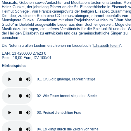
Musicals, Gebeten sowie Andachts- und Meditationstexten entstanden. Mon
Heinz Gunkel, der jahrelang Pfarrer an der St. Elisabethkirche in Eisenach w
Helmut Schlegel, von Franziskanerprovinz der heiligen Elisabet, zusammeng
Die Idee, zu diesem Buch eine CD herauszubringen, stammt ebenfalls von
Monsignore Gunkel. Gemeinsam mit einer Projektband wurden im "Watt Mat
Studio" in Bielefeld ausgewählte Lieder aus dem Buch eingespielt. Möge di
Musik dazu beitragen, ein tieferes Verständnis für die Spiritualität und das 
der Heiligen Elisabeth zu entwickeln und das gemeinschaftliche Singen zu
bereichern.
Die Noten zu allen Liedern erschienen im Liederbuch "
Elisabeth feiern
".
EAN: 13 4280000 27623 0
Preis: 18,00 Euro, DV 100/01
Hörbeispiele:
01. Gruß dir, gnädige, liebreich tätige
02. Wie Feuer brennt sie, deine Seele
03. Preiset die tüchtige Frau
04. Es klingt durch die Zeiten von ferne