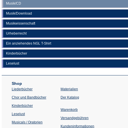
Musik/CD
Musik/Download
Musikwissenschaft
Urheberrecht
Ein anziehendes NGL T-Shirt
Kinderbücher
Leselust
Shop
Liederbücher
Materialien
(Öffnet
Chor und Bandbücher
Der Katalog
in
einem
Kinderbücher
neuen
Warenkorb
Tab)
Leselust
Versandgebühren
Musicals / Oratorien
Kundeninformationen