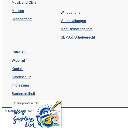
Musik und CD´s
Messen
Wir über uns
Urheberrecht
(Öffnet
Veranstaltungen
in
einem
Manuskriptangebote
neuen
Tab)
GEMA & Urheberrecht
Hilfe/FAQ
Widerruf
Kontakt
Datenschutz
Impressum
Barrierefreiheit
(Öffnet
in
einem
© Dehm Verlag
2026
neuen
Tab)