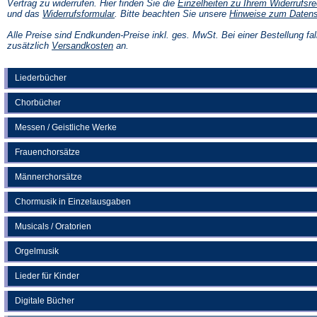
Vertrag zu widerrufen. Hier finden Sie die
Einzelheiten zu Ihrem Widerrufsre
(Öffnet
und das
Widerrufsformular
. Bitte beachten Sie unsere
Hinweise zum Daten
in
einem
Alle Preise sind Endkunden-Preise inkl. ges. MwSt. Bei einer Bestellung fal
neuen
(Öffnet
zusätzlich
Versandkosten
an.
Tab)
in
einem
neuen
Liederbücher
Tab)
Chorbücher
Messen / Geistliche Werke
Frauenchorsätze
Männerchorsätze
Chormusik in Einzelausgaben
Musicals / Oratorien
Orgelmusik
Lieder für Kinder
Digitale Bücher