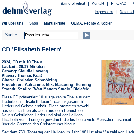
Barrierefreiheit
|
Kontakt
|
Hilfe/FAQ
|
Impressum
|
Datensc
Wir über uns
Shop
Manuskripte
GEMA, Rechte & Kopien
Suche:
CD 'Elisabeth Feiern'
2024, CD mit 10 Titeln
Laufzeit: 28:37 Minuten
Gesang: Claudia Lawong
Klavier: Thomas Kraß
Gitarre: Christian Schmölzing
Produktion, Aufnahme, Mix, Mastering: Henning
Strandt; Studio: "Watt Matters Studio" Bielefeld
Diese CD präsentiert 10 ausgewählte Titel aus dem
Liederbuch "Elisabeth feiern", das insgesamt 51
Lieder und Gebete enthält. Diese stammen sowohl
aus der Tradition als auch aus dem Bereich der
Neuen Geistlichen Lieder und sind der Heiligen
Elisabeth von Thüringen gewidmet, die bis heute viele Menschen fasziniert –
über die Grenzen des Christentums hinaus.
Seit dem 750. Todestag der Heiligen im Jahr 1981 ist eine Vielzahl von Lied