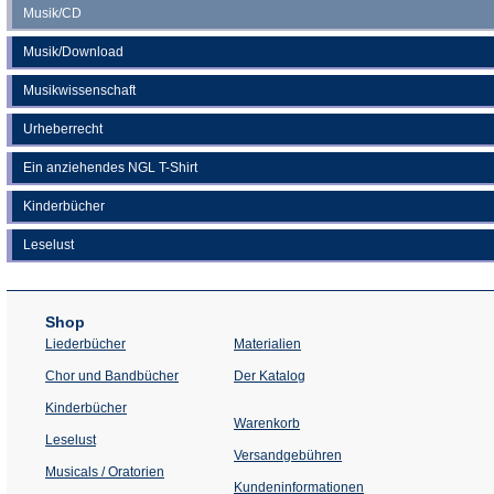
Musik/CD
Musik/Download
Musikwissenschaft
Urheberrecht
Ein anziehendes NGL T-Shirt
Kinderbücher
Leselust
Shop
Liederbücher
Materialien
(Öffnet
Chor und Bandbücher
Der Katalog
in
einem
Kinderbücher
neuen
Warenkorb
Tab)
Leselust
Versandgebühren
Musicals / Oratorien
Kundeninformationen