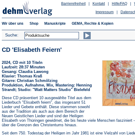
Barrierefreiheit
|
Kontakt
|
Hilfe/FAQ
|
Impressum
|
Datensc
Wir über uns
Shop
Manuskripte
GEMA, Rechte & Kopien
Suche:
CD 'Elisabeth Feiern'
2024, CD mit 10 Titeln
Laufzeit: 28:37 Minuten
Gesang: Claudia Lawong
Klavier: Thomas Kraß
Gitarre: Christian Schmölzing
Produktion, Aufnahme, Mix, Mastering: Henning
Strandt; Studio: "Watt Matters Studio" Bielefeld
Diese CD präsentiert 10 ausgewählte Titel aus dem
Liederbuch "Elisabeth feiern", das insgesamt 51
Lieder und Gebete enthält. Diese stammen sowohl
aus der Tradition als auch aus dem Bereich der
Neuen Geistlichen Lieder und sind der Heiligen
Elisabeth von Thüringen gewidmet, die bis heute viele Menschen fasziniert –
über die Grenzen des Christentums hinaus.
Seit dem 750. Todestag der Heiligen im Jahr 1981 ist eine Vielzahl von Lied