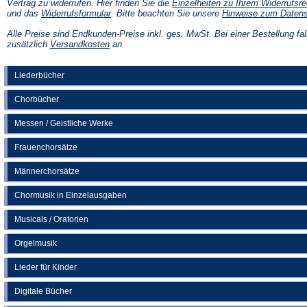
Vertrag zu widerrufen. Hier finden Sie die
Einzelheiten zu Ihrem Widerrufsre
(Öffnet
und das
Widerrufsformular
. Bitte beachten Sie unsere
Hinweise zum Daten
in
einem
Alle Preise sind Endkunden-Preise inkl. ges. MwSt. Bei einer Bestellung fal
neuen
(Öffnet
zusätzlich
Versandkosten
an.
Tab)
in
einem
neuen
Liederbücher
Tab)
Chorbücher
Messen / Geistliche Werke
Frauenchorsätze
Männerchorsätze
Chormusik in Einzelausgaben
Musicals / Oratorien
Orgelmusik
Lieder für Kinder
Digitale Bücher