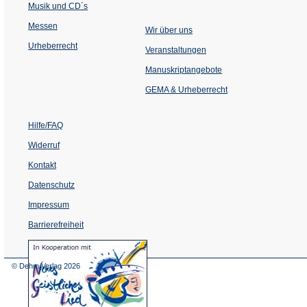
Musik und CD´s
Messen
Wir über uns
Urheberrecht
(Öffnet
Veranstaltungen
in
einem
Manuskriptangebote
neuen
Tab)
GEMA & Urheberrecht
Hilfe/FAQ
Widerruf
Kontakt
Datenschutz
Impressum
Barrierefreiheit
(Öffnet
in
einem
© Dehm Verlag
2026
neuen
Tab)