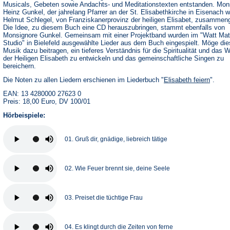
Musicals, Gebeten sowie Andachts- und Meditationstexten entstanden. Mon
Heinz Gunkel, der jahrelang Pfarrer an der St. Elisabethkirche in Eisenach w
Helmut Schlegel, von Franziskanerprovinz der heiligen Elisabet, zusammeng
Die Idee, zu diesem Buch eine CD herauszubringen, stammt ebenfalls von
Monsignore Gunkel. Gemeinsam mit einer Projektband wurden im "Watt Mat
Studio" in Bielefeld ausgewählte Lieder aus dem Buch eingespielt. Möge di
Musik dazu beitragen, ein tieferes Verständnis für die Spiritualität und das 
der Heiligen Elisabeth zu entwickeln und das gemeinschaftliche Singen zu
bereichern.
Die Noten zu allen Liedern erschienen im Liederbuch "
Elisabeth feiern
".
EAN: 13 4280000 27623 0
Preis: 18,00 Euro, DV 100/01
Hörbeispiele:
01. Gruß dir, gnädige, liebreich tätige
02. Wie Feuer brennt sie, deine Seele
03. Preiset die tüchtige Frau
04. Es klingt durch die Zeiten von ferne