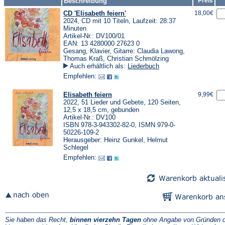
Beschreibung
Preis
CD 'Elisabeth feiern'
18,00€
2024, CD mit 10 Titeln, Laufzeit: 28:37
Minuten
Artikel-Nr.: DV100/01
EAN: 13 4280000 27623 0
Gesang, Klavier, Gitarre: Claudia Lawong,
Thomas Kraß, Christian Schmölzing
Auch erhältlich als:
Liederbuch
Empfehlen:
Elisabeth feiern
9,99€
2022, 51 Lieder und Gebete, 120 Seiten,
12,5 x 18,5 cm, gebunden
Artikel-Nr.: DV100
ISBN 978-3-943302-82-0, ISMN 979-0-
50226-109-2
Herausgeber: Heinz Gunkel, Helmut
Schlegel
Empfehlen:
Sie haben das Recht,
binnen vierzehn Tagen
ohne Angabe von Gründen d