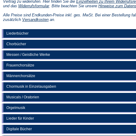
Vertrag zu widerrufen. Hier finden Sie die
Einzelheiten zu Ihrem Widerrufsre
(Öffnet
und das
Widerrufsformular
. Bitte beachten Sie unsere
Hinweise zum Daten
in
einem
Alle Preise sind Endkunden-Preise inkl. ges. MwSt. Bei einer Bestellung fal
neuen
(Öffnet
zusätzlich
Versandkosten
an.
Tab)
in
einem
neuen
Liederbücher
Tab)
Chorbücher
Messen / Geistliche Werke
Frauenchorsätze
Männerchorsätze
Chormusik in Einzelausgaben
Musicals / Oratorien
Orgelmusik
Lieder für Kinder
Digitale Bücher