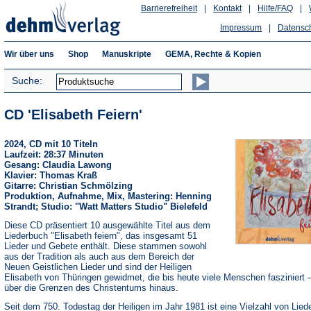
Barrierefreiheit
|
Kontakt
|
Hilfe/FAQ
|
Impressum
|
Datensc
Wir über uns
Shop
Manuskripte
GEMA, Rechte & Kopien
Suche:
CD 'Elisabeth Feiern'
2024, CD mit 10 Titeln
Laufzeit: 28:37 Minuten
Gesang: Claudia Lawong
Klavier: Thomas Kraß
Gitarre: Christian Schmölzing
Produktion, Aufnahme, Mix, Mastering: Henning
Strandt; Studio: "Watt Matters Studio" Bielefeld
Diese CD präsentiert 10 ausgewählte Titel aus dem
Liederbuch "Elisabeth feiern", das insgesamt 51
Lieder und Gebete enthält. Diese stammen sowohl
aus der Tradition als auch aus dem Bereich der
Neuen Geistlichen Lieder und sind der Heiligen
Elisabeth von Thüringen gewidmet, die bis heute viele Menschen fasziniert –
über die Grenzen des Christentums hinaus.
Seit dem 750. Todestag der Heiligen im Jahr 1981 ist eine Vielzahl von Lied