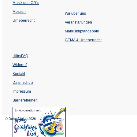
Musik und CD´s
Messen
Wir über uns
Urheberrecht
(Öffnet
Veranstaltungen
in
einem
Manuskriptangebote
neuen
Tab)
GEMA & Urheberrecht
Hilfe/FAQ
Widerruf
Kontakt
Datenschutz
Impressum
Barrierefreiheit
(Öffnet
in
einem
© Dehm Verlag
2026
neuen
Tab)