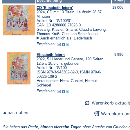
Beschreibung
Preis
CD 'Elisabeth feiern'
18,00€
2024, CD mit 10 Titeln, Laufzeit: 28:37
Minuten
Artikel-Nr.: DV100/01
EAN: 13 4280000 27623 0
Gesang, Klavier, Gitarre: Claudia Lawong,
Thomas Kraß, Christian Schmölzing
Auch erhältlich als:
Liederbuch
Empfehlen:
Elisabeth feiern
9,99€
2022, 51 Lieder und Gebete, 120 Seiten,
12,5 x 18,5 cm, gebunden
Artikel-Nr.: DV100
ISBN 978-3-943302-82-0, ISMN 979-0-
50226-109-2
Herausgeber: Heinz Gunkel, Helmut
Schlegel
Empfehlen:
Sie haben das Recht,
binnen vierzehn Tagen
ohne Angabe von Gründen d