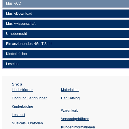
Musik/CD
Musik/Download
Musikwissenschaft
Urheberrecht
Ein anziehendes NGL T-Shirt
Kinderbücher
Leselust
Shop
Liederbücher
Materialien
(Öffnet
Chor und Bandbücher
Der Katalog
in
einem
Kinderbücher
neuen
Warenkorb
Tab)
Leselust
Versandgebühren
Musicals / Oratorien
Kundeninformationen