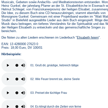
Musicals, Gebeten sowie Andachts- und Meditationstexten entstanden. Mon
Heinz Gunkel, der jahrelang Pfarrer an der St. Elisabethkirche in Eisenach w
Helmut Schlegel, von Franziskanerprovinz der heiligen Elisabet, zusammeng
Die Idee, zu diesem Buch eine CD herauszubringen, stammt ebenfalls von
Monsignore Gunkel. Gemeinsam mit einer Projektband wurden im "Watt Mat
Studio" in Bielefeld ausgewählte Lieder aus dem Buch eingespielt. Möge di
Musik dazu beitragen, ein tieferes Verständnis für die Spiritualität und das 
der Heiligen Elisabeth zu entwickeln und das gemeinschaftliche Singen zu
bereichern.
Die Noten zu allen Liedern erschienen im Liederbuch "
Elisabeth feiern
".
EAN: 13 4280000 27623 0
Preis: 18,00 Euro, DV 100/01
Hörbeispiele:
01. Gruß dir, gnädige, liebreich tätige
02. Wie Feuer brennt sie, deine Seele
03. Preiset die tüchtige Frau
04. Es klingt durch die Zeiten von ferne