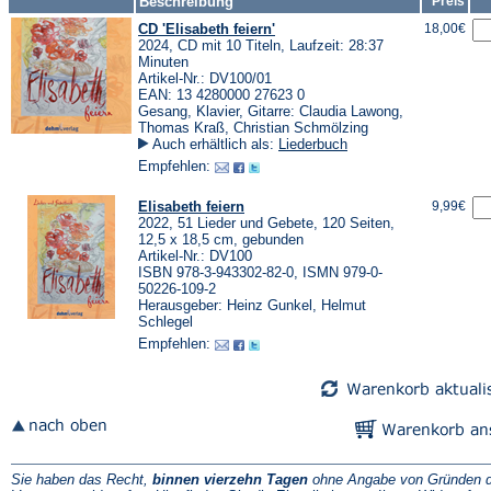
Beschreibung
Preis
CD 'Elisabeth feiern'
18,00€
2024, CD mit 10 Titeln, Laufzeit: 28:37
Minuten
Artikel-Nr.: DV100/01
EAN: 13 4280000 27623 0
Gesang, Klavier, Gitarre: Claudia Lawong,
Thomas Kraß, Christian Schmölzing
Auch erhältlich als:
Liederbuch
Empfehlen:
Elisabeth feiern
9,99€
2022, 51 Lieder und Gebete, 120 Seiten,
12,5 x 18,5 cm, gebunden
Artikel-Nr.: DV100
ISBN 978-3-943302-82-0, ISMN 979-0-
50226-109-2
Herausgeber: Heinz Gunkel, Helmut
Schlegel
Empfehlen:
Sie haben das Recht,
binnen vierzehn Tagen
ohne Angabe von Gründen d