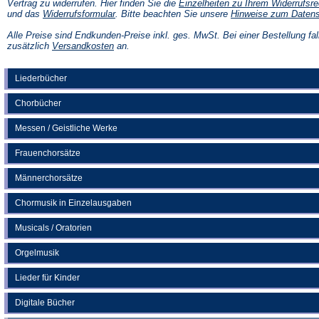
Vertrag zu widerrufen. Hier finden Sie die
Einzelheiten zu Ihrem Widerrufsre
(Öffnet
und das
Widerrufsformular
. Bitte beachten Sie unsere
Hinweise zum Daten
in
einem
Alle Preise sind Endkunden-Preise inkl. ges. MwSt. Bei einer Bestellung fal
neuen
(Öffnet
zusätzlich
Versandkosten
an.
Tab)
in
einem
neuen
Liederbücher
Tab)
Chorbücher
Messen / Geistliche Werke
Frauenchorsätze
Männerchorsätze
Chormusik in Einzelausgaben
Musicals / Oratorien
Orgelmusik
Lieder für Kinder
Digitale Bücher