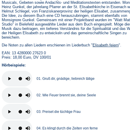
Musicals, Gebeten sowie Andachts- und Meditationstexten entstanden. Mon
Heinz Gunkel, der jahrelang Pfarrer an der St. Elisabethkirche in Eisenach w
Helmut Schlegel, von Franziskanerprovinz der heiligen Elisabet, zusammeng
Die Idee, zu diesem Buch eine CD herauszubringen, stammt ebenfalls von
Monsignore Gunkel. Gemeinsam mit einer Projektband wurden im "Watt Mat
Studio" in Bielefeld ausgewählte Lieder aus dem Buch eingespielt. Möge di
Musik dazu beitragen, ein tieferes Verständnis für die Spiritualität und das 
der Heiligen Elisabeth zu entwickeln und das gemeinschaftliche Singen zu
bereichern.
Die Noten zu allen Liedern erschienen im Liederbuch "
Elisabeth feiern
".
EAN: 13 4280000 27623 0
Preis: 18,00 Euro, DV 100/01
Hörbeispiele:
01. Gruß dir, gnädige, liebreich tätige
02. Wie Feuer brennt sie, deine Seele
03. Preiset die tüchtige Frau
04. Es klingt durch die Zeiten von ferne