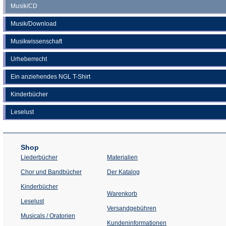
Musik/CD
Musik/Download
Musikwissenschaft
Urheberrecht
Ein anziehendes NGL T-Shirt
Kinderbücher
Leselust
Shop
Liederbücher
Materialien
(Öffnet
Chor und Bandbücher
Der Katalog
in
einem
Kinderbücher
neuen
Warenkorb
Tab)
Leselust
Versandgebühren
Musicals / Oratorien
Kundeninformationen