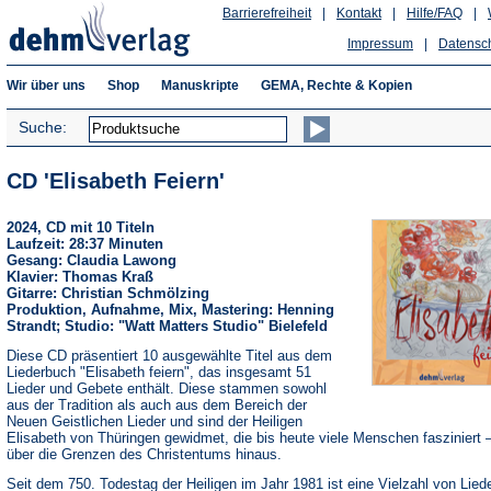
Barrierefreiheit
|
Kontakt
|
Hilfe/FAQ
|
Impressum
|
Datensc
Wir über uns
Shop
Manuskripte
GEMA, Rechte & Kopien
Suche:
CD 'Elisabeth Feiern'
2024, CD mit 10 Titeln
Laufzeit: 28:37 Minuten
Gesang: Claudia Lawong
Klavier: Thomas Kraß
Gitarre: Christian Schmölzing
Produktion, Aufnahme, Mix, Mastering: Henning
Strandt; Studio: "Watt Matters Studio" Bielefeld
Diese CD präsentiert 10 ausgewählte Titel aus dem
Liederbuch "Elisabeth feiern", das insgesamt 51
Lieder und Gebete enthält. Diese stammen sowohl
aus der Tradition als auch aus dem Bereich der
Neuen Geistlichen Lieder und sind der Heiligen
Elisabeth von Thüringen gewidmet, die bis heute viele Menschen fasziniert –
über die Grenzen des Christentums hinaus.
Seit dem 750. Todestag der Heiligen im Jahr 1981 ist eine Vielzahl von Lied