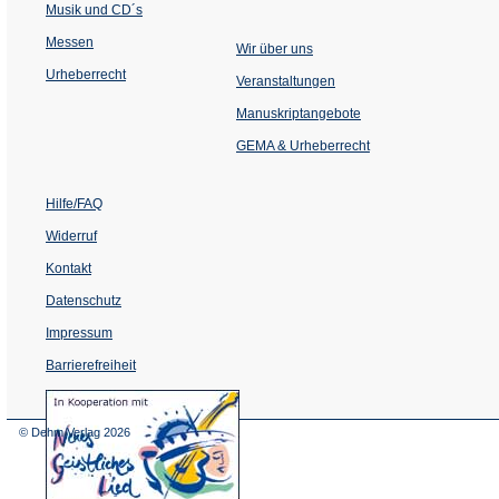
Musik und CD´s
Messen
Wir über uns
Urheberrecht
(Öffnet
Veranstaltungen
in
einem
Manuskriptangebote
neuen
Tab)
GEMA & Urheberrecht
Hilfe/FAQ
Widerruf
Kontakt
Datenschutz
Impressum
Barrierefreiheit
(Öffnet
in
einem
© Dehm Verlag
2026
neuen
Tab)