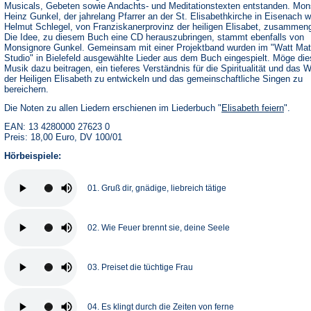
Musicals, Gebeten sowie Andachts- und Meditationstexten entstanden. Mon
Heinz Gunkel, der jahrelang Pfarrer an der St. Elisabethkirche in Eisenach w
Helmut Schlegel, von Franziskanerprovinz der heiligen Elisabet, zusammeng
Die Idee, zu diesem Buch eine CD herauszubringen, stammt ebenfalls von
Monsignore Gunkel. Gemeinsam mit einer Projektband wurden im "Watt Mat
Studio" in Bielefeld ausgewählte Lieder aus dem Buch eingespielt. Möge di
Musik dazu beitragen, ein tieferes Verständnis für die Spiritualität und das 
der Heiligen Elisabeth zu entwickeln und das gemeinschaftliche Singen zu
bereichern.
Die Noten zu allen Liedern erschienen im Liederbuch "
Elisabeth feiern
".
EAN: 13 4280000 27623 0
Preis: 18,00 Euro, DV 100/01
Hörbeispiele:
01. Gruß dir, gnädige, liebreich tätige
02. Wie Feuer brennt sie, deine Seele
03. Preiset die tüchtige Frau
04. Es klingt durch die Zeiten von ferne