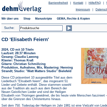
Barrierefreiheit
|
Kontakt
|
Hilfe/FAQ
|
Impressum
|
Datensc
Wir über uns
Shop
Manuskripte
GEMA, Rechte & Kopien
Suche:
CD 'Elisabeth Feiern'
2024, CD mit 10 Titeln
Laufzeit: 28:37 Minuten
Gesang: Claudia Lawong
Klavier: Thomas Kraß
Gitarre: Christian Schmölzing
Produktion, Aufnahme, Mix, Mastering: Henning
Strandt; Studio: "Watt Matters Studio" Bielefeld
Diese CD präsentiert 10 ausgewählte Titel aus dem
Liederbuch "Elisabeth feiern", das insgesamt 51
Lieder und Gebete enthält. Diese stammen sowohl
aus der Tradition als auch aus dem Bereich der
Neuen Geistlichen Lieder und sind der Heiligen
Elisabeth von Thüringen gewidmet, die bis heute viele Menschen fasziniert –
über die Grenzen des Christentums hinaus.
Seit dem 750. Todestag der Heiligen im Jahr 1981 ist eine Vielzahl von Lied