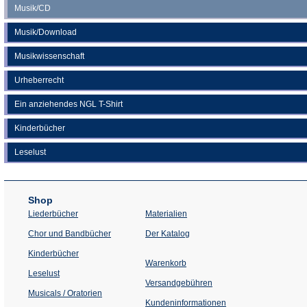
Musik/CD
Musik/Download
Musikwissenschaft
Urheberrecht
Ein anziehendes NGL T-Shirt
Kinderbücher
Leselust
Shop
Liederbücher
Materialien
(Öffnet
Chor und Bandbücher
Der Katalog
in
einem
Kinderbücher
neuen
Warenkorb
Tab)
Leselust
Versandgebühren
Musicals / Oratorien
Kundeninformationen