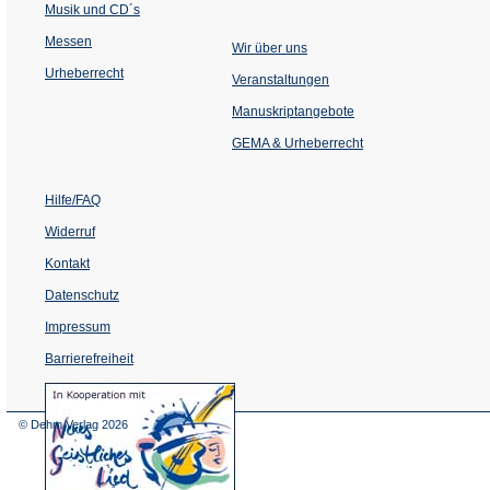
Musik und CD´s
Messen
Wir über uns
Urheberrecht
(Öffnet
Veranstaltungen
in
einem
Manuskriptangebote
neuen
Tab)
GEMA & Urheberrecht
Hilfe/FAQ
Widerruf
Kontakt
Datenschutz
Impressum
Barrierefreiheit
(Öffnet
in
einem
© Dehm Verlag
2026
neuen
Tab)