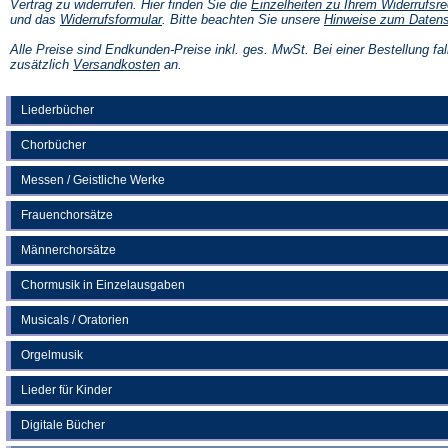
Vertrag zu widerrufen. Hier finden Sie die
Einzelheiten zu Ihrem Widerrufsre
(Öffnet
und das
Widerrufsformular
. Bitte beachten Sie unsere
Hinweise zum Daten
in
einem
Alle Preise sind Endkunden-Preise inkl. ges. MwSt. Bei einer Bestellung fal
neuen
(Öffnet
zusätzlich
Versandkosten
an.
Tab)
in
einem
neuen
Liederbücher
Tab)
Chorbücher
Messen / Geistliche Werke
Frauenchorsätze
Männerchorsätze
Chormusik in Einzelausgaben
Musicals / Oratorien
Orgelmusik
Lieder für Kinder
Digitale Bücher