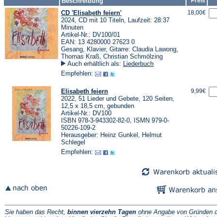
Beschreibung
Preis
CD 'Elisabeth feiern'
18,00€
2024, CD mit 10 Titeln, Laufzeit: 28:37
Minuten
Artikel-Nr.: DV100/01
EAN: 13 4280000 27623 0
Gesang, Klavier, Gitarre: Claudia Lawong,
Thomas Kraß, Christian Schmölzing
Auch erhältlich als:
Liederbuch
Empfehlen:
Elisabeth feiern
9,99€
2022, 51 Lieder und Gebete, 120 Seiten,
12,5 x 18,5 cm, gebunden
Artikel-Nr.: DV100
ISBN 978-3-943302-82-0, ISMN 979-0-
50226-109-2
Herausgeber: Heinz Gunkel, Helmut
Schlegel
Empfehlen:
Sie haben das Recht,
binnen vierzehn Tagen
ohne Angabe von Gründen d