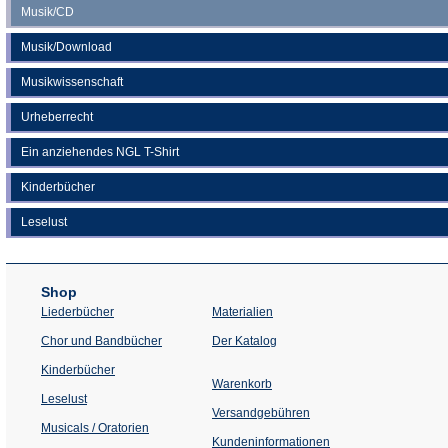
Musik/CD
Musik/Download
Musikwissenschaft
Urheberrecht
Ein anziehendes NGL T-Shirt
Kinderbücher
Leselust
Shop
Liederbücher
Materialien
(Öffnet
Chor und Bandbücher
Der Katalog
in
einem
Kinderbücher
neuen
Warenkorb
Tab)
Leselust
Versandgebühren
Musicals / Oratorien
Kundeninformationen