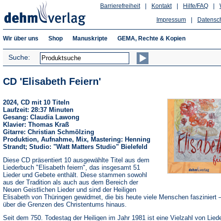
Barrierefreiheit
|
Kontakt
|
Hilfe/FAQ
|
Impressum
|
Datensc
Wir über uns
Shop
Manuskripte
GEMA, Rechte & Kopien
Suche:
CD 'Elisabeth Feiern'
2024, CD mit 10 Titeln
Laufzeit: 28:37 Minuten
Gesang: Claudia Lawong
Klavier: Thomas Kraß
Gitarre: Christian Schmölzing
Produktion, Aufnahme, Mix, Mastering: Henning
Strandt; Studio: "Watt Matters Studio" Bielefeld
Diese CD präsentiert 10 ausgewählte Titel aus dem
Liederbuch "Elisabeth feiern", das insgesamt 51
Lieder und Gebete enthält. Diese stammen sowohl
aus der Tradition als auch aus dem Bereich der
Neuen Geistlichen Lieder und sind der Heiligen
Elisabeth von Thüringen gewidmet, die bis heute viele Menschen fasziniert –
über die Grenzen des Christentums hinaus.
Seit dem 750. Todestag der Heiligen im Jahr 1981 ist eine Vielzahl von Lied