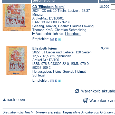
Beschreibung
Preis
CD 'Elisabeth feiern'
18,00€
2024, CD mit 10 Titeln, Laufzeit: 28:37
Minuten
Artikel-Nr.: DV100/01
EAN: 13 4280000 27623 0
Gesang, Klavier, Gitarre: Claudia Lawong,
Thomas Kraß, Christian Schmölzing
Auch erhältlich als:
Liederbuch
Empfehlen:
Elisabeth feiern
9,99€
2022, 51 Lieder und Gebete, 120 Seiten,
12,5 x 18,5 cm, gebunden
Artikel-Nr.: DV100
ISBN 978-3-943302-82-0, ISMN 979-0-
50226-109-2
Herausgeber: Heinz Gunkel, Helmut
Schlegel
Empfehlen:
Sie haben das Recht,
binnen vierzehn Tagen
ohne Angabe von Gründen d