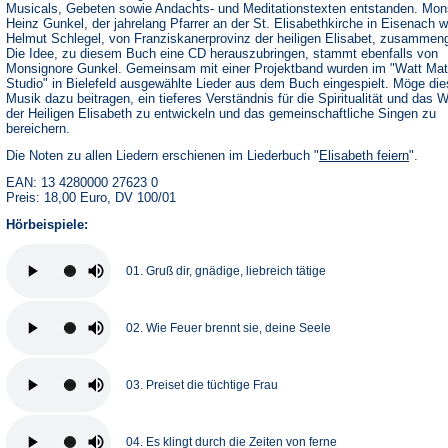
Musicals, Gebeten sowie Andachts- und Meditationstexten entstanden. Mon
Heinz Gunkel, der jahrelang Pfarrer an der St. Elisabethkirche in Eisenach w
Helmut Schlegel, von Franziskanerprovinz der heiligen Elisabet, zusammeng
Die Idee, zu diesem Buch eine CD herauszubringen, stammt ebenfalls von
Monsignore Gunkel. Gemeinsam mit einer Projektband wurden im "Watt Mat
Studio" in Bielefeld ausgewählte Lieder aus dem Buch eingespielt. Möge di
Musik dazu beitragen, ein tieferes Verständnis für die Spiritualität und das 
der Heiligen Elisabeth zu entwickeln und das gemeinschaftliche Singen zu
bereichern.
Die Noten zu allen Liedern erschienen im Liederbuch "
Elisabeth feiern
".
EAN: 13 4280000 27623 0
Preis: 18,00 Euro, DV 100/01
Hörbeispiele:
01. Gruß dir, gnädige, liebreich tätige
02. Wie Feuer brennt sie, deine Seele
03. Preiset die tüchtige Frau
04. Es klingt durch die Zeiten von ferne