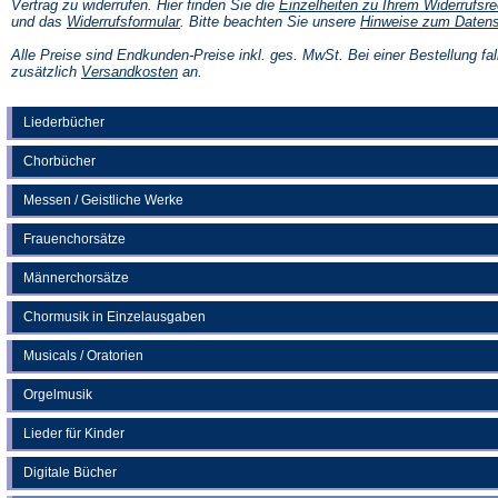
Vertrag zu widerrufen. Hier finden Sie die
Einzelheiten zu Ihrem Widerrufsre
(Öffnet
und das
Widerrufsformular
. Bitte beachten Sie unsere
Hinweise zum Daten
in
einem
Alle Preise sind Endkunden-Preise inkl. ges. MwSt. Bei einer Bestellung fal
neuen
(Öffnet
zusätzlich
Versandkosten
an.
Tab)
in
einem
neuen
Liederbücher
Tab)
Chorbücher
Messen / Geistliche Werke
Frauenchorsätze
Männerchorsätze
Chormusik in Einzelausgaben
Musicals / Oratorien
Orgelmusik
Lieder für Kinder
Digitale Bücher