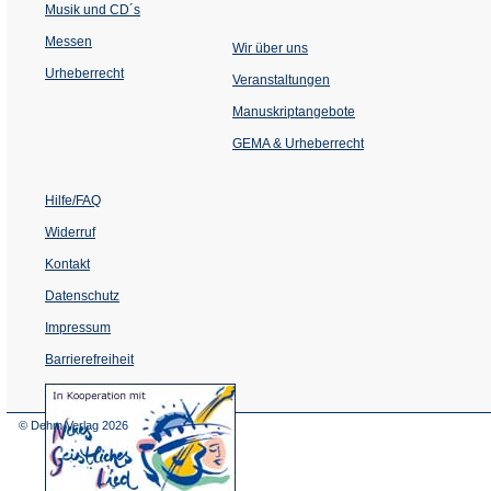
Musik und CD´s
Messen
Wir über uns
Urheberrecht
(Öffnet
Veranstaltungen
in
einem
Manuskriptangebote
neuen
Tab)
GEMA & Urheberrecht
Hilfe/FAQ
Widerruf
Kontakt
Datenschutz
Impressum
Barrierefreiheit
(Öffnet
in
einem
© Dehm Verlag
2026
neuen
Tab)