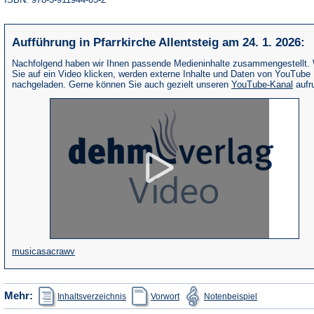
Aufführung in Pfarrkirche Allentsteig am 24. 1. 2026:
Nachfolgend haben wir Ihnen passende Medieninhalte zusammengestellt.
Sie auf ein Video klicken, werden externe Inhalte und Daten von YouTube
(Öffne
nachgeladen. Gerne können Sie auch gezielt unseren
YouTube-Kanal
aufr
in
eine
neue
Tab)
(Öffnet
musicasacrawv
in
einem
(Öffnet
(Öffnet
(Öffnet
Mehr:
Inhaltsverzeichnis
Vorwort
Notenbeispiel
in
in
in
neuen
einem
einem
einem