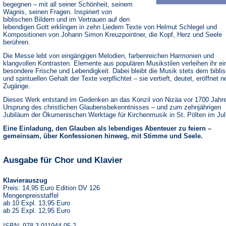
begegnen – mit all seiner Schönheit, seinem
Wagnis, seinen Fragen. Inspiriert von
biblischen Bildern und im Vertrauen auf den
lebendigen Gott erklingen in zehn Liedern Texte von Helmut Schlegel und
Kompositionen von Johann Simon Kreuzpointner, die Kopf, Herz und Seele
berühren.
Die Messe lebt von eingängigen Melodien, farbenreichen Harmonien und
klangvollen Kontrasten. Elemente aus populären Musikstilen verleihen ihr ei
besondere Frische und Lebendigkeit. Dabei bleibt die Musik stets dem bibli
und spirituellen Gehalt der Texte verpflichtet – sie vertieft, deutet, eröffnet 
Zugänge.
Dieses Werk entstand im Gedenken an das Konzil von Nizäa vor 1700 Jahr
Ursprung des christlichen Glaubensbekenntnisses – und zum zehnjährigen
Jubiläum der Ökumenischen Werktage für Kirchenmusik in St. Pölten im Jul
Eine Einladung, den Glauben als lebendiges Abenteuer zu feiern –
gemeinsam, über Konfessionen hinweg, mit Stimme und Seele.
Ausgabe für Chor und Klavier
Klavierauszug
Preis: 14,95 Euro Edition DV 126
Mengenpreisstaffel
ab 10 Expl. 13,95 Euro
ab 25 Expl. 12,95 Euro
ISBN: 978-3-911944-05-2