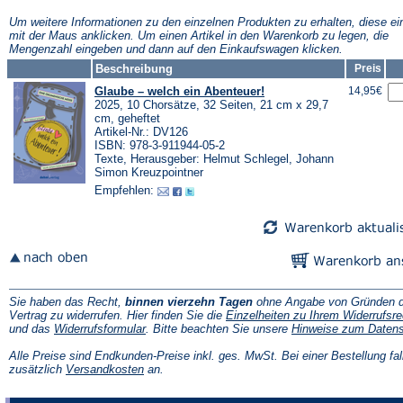
neuen
neuen
neuen
Tab)
Tab)
Tab)
Tab)
Um weitere Informationen zu den einzelnen Produkten zu erhalten, diese ei
mit der Maus anklicken. Um einen Artikel in den Warenkorb zu legen, die
Mengenzahl eingeben und dann auf den Einkaufswagen klicken.
Beschreibung
Preis
Glaube – welch ein Abenteuer!
14,95€
2025, 10 Chorsätze, 32 Seiten, 21 cm x 29,7
cm, geheftet
Artikel-Nr.: DV126
ISBN: 978-3-911944-05-2
Texte, Herausgeber: Helmut Schlegel, Johann
Simon Kreuzpointner
Empfehlen:
Sie haben das Recht,
binnen vierzehn Tagen
ohne Angabe von Gründen d
Vertrag zu widerrufen. Hier finden Sie die
Einzelheiten zu Ihrem Widerrufsre
(Öffnet
und das
Widerrufsformular
. Bitte beachten Sie unsere
Hinweise zum Daten
in
einem
Alle Preise sind Endkunden-Preise inkl. ges. MwSt. Bei einer Bestellung fal
neuen
(Öffnet
zusätzlich
Versandkosten
an.
Tab)
in
einem