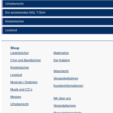
Urheberrecht
Ein anziehendes NGL T-Shirt
Kinderbücher
Leselust
Shop
Liederbücher
Materialien
(Öffnet
Chor und Bandbücher
Der Katalog
in
einem
Kinderbücher
neuen
Warenkorb
Tab)
Leselust
Versandgebühren
Musicals / Oratorien
Kundeninformationen
Musik und CD´s
Messen
Wir über uns
Urheberrecht
(Öffnet
Veranstaltungen
in
einem
Manuskriptangebote