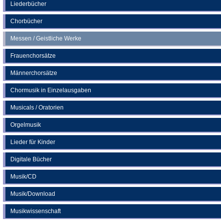
neuen
Liederbücher
Tab)
Chorbücher
Messen / Geistliche Werke
Frauenchorsätze
Männerchorsätze
Chormusik in Einzelausgaben
Musicals / Oratorien
Orgelmusik
Lieder für Kinder
Digitale Bücher
Musik/CD
Musik/Download
Musikwissenschaft