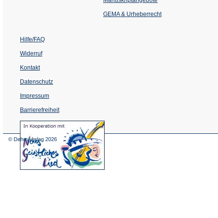
neuen
Tab)
GEMA & Urheberrecht
Hilfe/FAQ
Widerruf
Kontakt
Datenschutz
Impressum
Barrierefreiheit
(Öffnet
in
einem
© Dehm Verlag
2026
neuen
Tab)