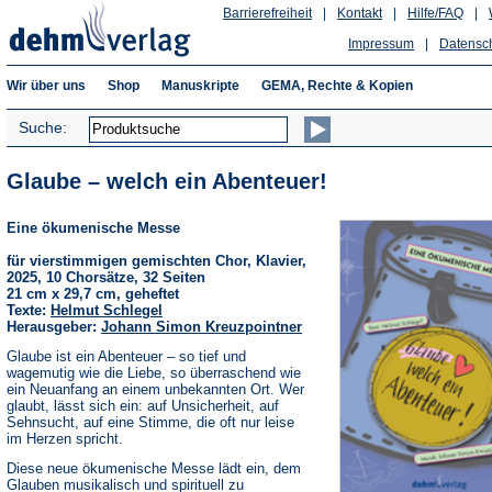
Barrierefreiheit
|
Kontakt
|
Hilfe/FAQ
|
Impressum
|
Datensc
Wir über uns
Shop
Manuskripte
GEMA, Rechte & Kopien
Suche:
Glaube – welch ein Abenteuer!
Eine ökumenische Messe
für vierstimmigen gemischten Chor, Klavier,
2025, 10 Chorsätze, 32 Seiten
21 cm x 29,7 cm, geheftet
Texte:
Helmut Schlegel
Herausgeber:
Johann Simon Kreuzpointner
Glaube ist ein Abenteuer – so tief und
wagemutig wie die Liebe, so überraschend wie
ein Neuanfang an einem unbekannten Ort. Wer
glaubt, lässt sich ein: auf Unsicherheit, auf
Sehnsucht, auf eine Stimme, die oft nur leise
im Herzen spricht.
Diese neue ökumenische Messe lädt ein, dem
Glauben musikalisch und spirituell zu