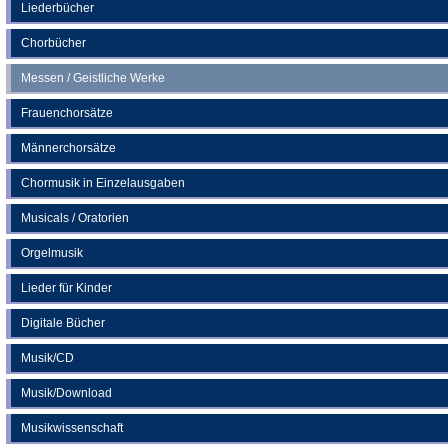
neuen
Liederbücher
Tab)
Chorbücher
Messen / Geistliche Werke
Frauenchorsätze
Männerchorsätze
Chormusik in Einzelausgaben
Musicals / Oratorien
Orgelmusik
Lieder für Kinder
Digitale Bücher
Musik/CD
Musik/Download
Musikwissenschaft