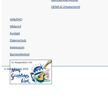
neuen
Tab)
GEMA & Urheberrecht
Hilfe/FAQ
Widerruf
Kontakt
Datenschutz
Impressum
Barrierefreiheit
(Öffnet
in
einem
© Dehm Verlag
2026
neuen
Tab)