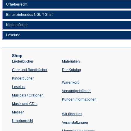
Urheberrecht
Ein anziehendes NGL T-Shirt
Kinderbücher
Leselust
Shop
Liederbücher
Materialien
(Öffnet
Chor und Bandbücher
Der Katalog
in
einem
Kinderbücher
neuen
Warenkorb
Tab)
Leselust
Versandgebühren
Musicals / Oratorien
Kundeninformationen
Musik und CD´s
Messen
Wir über uns
Urheberrecht
(Öffnet
Veranstaltungen
in
einem
Manuskriptangebote