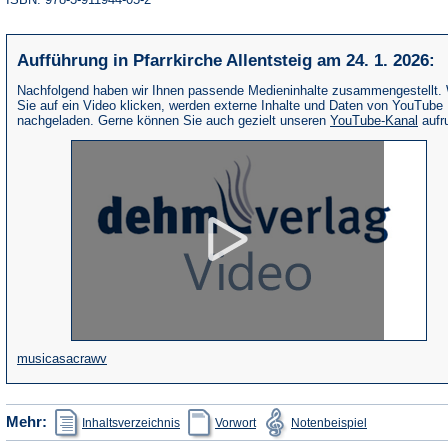
Aufführung in Pfarrkirche Allentsteig am 24. 1. 2026:
Nachfolgend haben wir Ihnen passende Medieninhalte zusammengestellt.
Sie auf ein Video klicken, werden externe Inhalte und Daten von YouTube
(Öffne
nachgeladen. Gerne können Sie auch gezielt unseren
YouTube-Kanal
aufr
in
eine
neue
Tab)
(Öffnet
musicasacrawv
in
einem
(Öffnet
(Öffnet
(Öffnet
Mehr:
Inhaltsverzeichnis
Vorwort
Notenbeispiel
in
in
in
neuen
einem
einem
einem