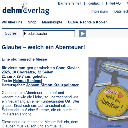
Barrierefreiheit
|
Kontakt
|
Hilfe/FAQ
|
Impressum
|
Datensc
Wir über uns
Shop
Manuskripte
GEMA, Rechte & Kopien
Suche:
Glaube – welch ein Abenteuer!
Eine ökumenische Messe
für vierstimmigen gemischten Chor, Klavier,
2025, 10 Chorsätze, 32 Seiten
21 cm x 29,7 cm, geheftet
Texte:
Helmut Schlegel
Herausgeber:
Johann Simon Kreuzpointner
Glaube ist ein Abenteuer – so tief und
wagemutig wie die Liebe, so überraschend wie
ein Neuanfang an einem unbekannten Ort. Wer
glaubt, lässt sich ein: auf Unsicherheit, auf
Sehnsucht, auf eine Stimme, die oft nur leise
im Herzen spricht.
Diese neue ökumenische Messe lädt ein, dem
Glauben musikalisch und spirituell zu