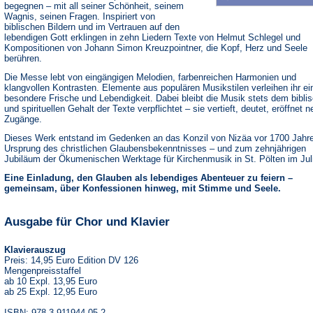
begegnen – mit all seiner Schönheit, seinem
Wagnis, seinen Fragen. Inspiriert von
biblischen Bildern und im Vertrauen auf den
lebendigen Gott erklingen in zehn Liedern Texte von Helmut Schlegel und
Kompositionen von Johann Simon Kreuzpointner, die Kopf, Herz und Seele
berühren.
Die Messe lebt von eingängigen Melodien, farbenreichen Harmonien und
klangvollen Kontrasten. Elemente aus populären Musikstilen verleihen ihr ei
besondere Frische und Lebendigkeit. Dabei bleibt die Musik stets dem bibli
und spirituellen Gehalt der Texte verpflichtet – sie vertieft, deutet, eröffnet 
Zugänge.
Dieses Werk entstand im Gedenken an das Konzil von Nizäa vor 1700 Jahr
Ursprung des christlichen Glaubensbekenntnisses – und zum zehnjährigen
Jubiläum der Ökumenischen Werktage für Kirchenmusik in St. Pölten im Jul
Eine Einladung, den Glauben als lebendiges Abenteuer zu feiern –
gemeinsam, über Konfessionen hinweg, mit Stimme und Seele.
Ausgabe für Chor und Klavier
Klavierauszug
Preis: 14,95 Euro Edition DV 126
Mengenpreisstaffel
ab 10 Expl. 13,95 Euro
ab 25 Expl. 12,95 Euro
ISBN: 978-3-911944-05-2