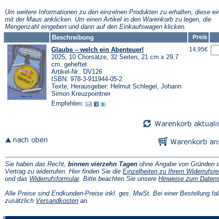
neuen
neuen
neuen
Tab)
Tab)
Tab)
Tab)
Um weitere Informationen zu den einzelnen Produkten zu erhalten, diese ei
mit der Maus anklicken. Um einen Artikel in den Warenkorb zu legen, die
Mengenzahl eingeben und dann auf den Einkaufswagen klicken.
Beschreibung
Preis
Glaube – welch ein Abenteuer!
14,95€
2025, 10 Chorsätze, 32 Seiten, 21 cm x 29,7
cm, geheftet
Artikel-Nr.: DV126
ISBN: 978-3-911944-05-2
Texte, Herausgeber: Helmut Schlegel, Johann
Simon Kreuzpointner
Empfehlen:
Sie haben das Recht,
binnen vierzehn Tagen
ohne Angabe von Gründen d
Vertrag zu widerrufen. Hier finden Sie die
Einzelheiten zu Ihrem Widerrufsre
(Öffnet
und das
Widerrufsformular
. Bitte beachten Sie unsere
Hinweise zum Daten
in
einem
Alle Preise sind Endkunden-Preise inkl. ges. MwSt. Bei einer Bestellung fal
neuen
(Öffnet
zusätzlich
Versandkosten
an.
Tab)
in
einem