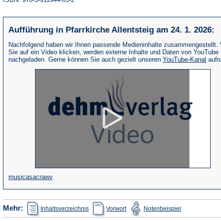
Aufführung in Pfarrkirche Allentsteig am 24. 1. 2026:
Nachfolgend haben wir Ihnen passende Medieninhalte zusammengestellt.
Sie auf ein Video klicken, werden externe Inhalte und Daten von YouTube
(Öffne
nachgeladen. Gerne können Sie auch gezielt unseren
YouTube-Kanal
aufr
in
eine
neue
Tab)
(Öffnet
musicasacrawv
in
einem
(Öffnet
(Öffnet
(Öffnet
Mehr:
Inhaltsverzeichnis
Vorwort
Notenbeispiel
in
in
in
neuen
einem
einem
einem