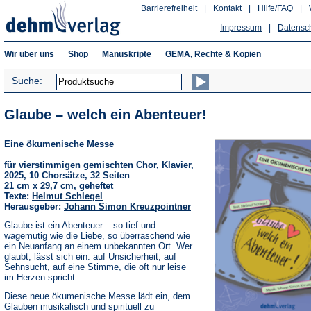
Barrierefreiheit
|
Kontakt
|
Hilfe/FAQ
|
Impressum
|
Datensc
Wir über uns
Shop
Manuskripte
GEMA, Rechte & Kopien
Suche:
Glaube – welch ein Abenteuer!
Eine ökumenische Messe
für vierstimmigen gemischten Chor, Klavier,
2025, 10 Chorsätze, 32 Seiten
21 cm x 29,7 cm, geheftet
Texte:
Helmut Schlegel
Herausgeber:
Johann Simon Kreuzpointner
Glaube ist ein Abenteuer – so tief und
wagemutig wie die Liebe, so überraschend wie
ein Neuanfang an einem unbekannten Ort. Wer
glaubt, lässt sich ein: auf Unsicherheit, auf
Sehnsucht, auf eine Stimme, die oft nur leise
im Herzen spricht.
Diese neue ökumenische Messe lädt ein, dem
Glauben musikalisch und spirituell zu