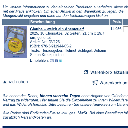
neuen
neuen
neuen
Tab)
Tab)
Tab)
Tab)
Um weitere Informationen zu den einzelnen Produkten zu erhalten, diese ei
mit der Maus anklicken. Um einen Artikel in den Warenkorb zu legen, die
Mengenzahl eingeben und dann auf den Einkaufswagen klicken.
Beschreibung
Preis
Glaube – welch ein Abenteuer!
14,95€
2025, 10 Chorsätze, 32 Seiten, 21 cm x 29,7
cm, geheftet
Artikel-Nr.: DV126
ISBN: 978-3-911944-05-2
Texte, Herausgeber: Helmut Schlegel, Johann
Simon Kreuzpointner
Empfehlen:
Sie haben das Recht,
binnen vierzehn Tagen
ohne Angabe von Gründen d
Vertrag zu widerrufen. Hier finden Sie die
Einzelheiten zu Ihrem Widerrufsre
(Öffnet
und das
Widerrufsformular
. Bitte beachten Sie unsere
Hinweise zum Daten
in
einem
Alle Preise sind Endkunden-Preise inkl. ges. MwSt. Bei einer Bestellung fal
neuen
(Öffnet
zusätzlich
Versandkosten
an.
Tab)
in
einem