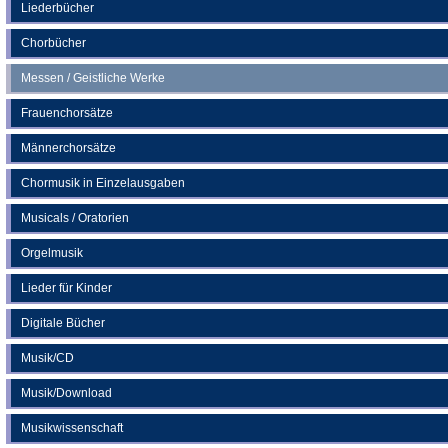
neuen
Liederbücher
Tab)
Chorbücher
Messen / Geistliche Werke
Frauenchorsätze
Männerchorsätze
Chormusik in Einzelausgaben
Musicals / Oratorien
Orgelmusik
Lieder für Kinder
Digitale Bücher
Musik/CD
Musik/Download
Musikwissenschaft