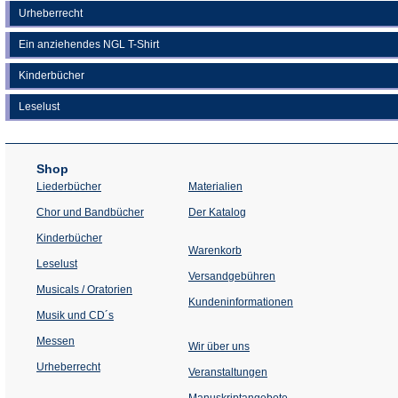
Urheberrecht
Ein anziehendes NGL T-Shirt
Kinderbücher
Leselust
Shop
Liederbücher
Materialien
(Öffnet
Chor und Bandbücher
Der Katalog
in
einem
Kinderbücher
neuen
Warenkorb
Tab)
Leselust
Versandgebühren
Musicals / Oratorien
Kundeninformationen
Musik und CD´s
Messen
Wir über uns
Urheberrecht
(Öffnet
Veranstaltungen
in
einem
Manuskriptangebote