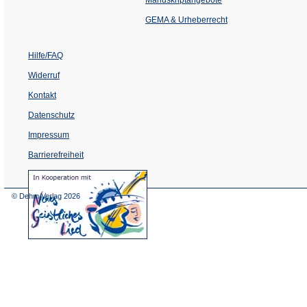
neuen
Tab)
GEMA & Urheberrecht
Hilfe/FAQ
Widerruf
Kontakt
Datenschutz
Impressum
Barrierefreiheit
(Öffnet
in
einem
© Dehm Verlag
2026
neuen
Tab)