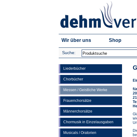
Wir über uns
Shop
Suche:
G
Liederbücher
Chorbücher
Ei
fü
Messen / Geistliche Werke
20
21
Frauenchorsätze
Te
He
Männerchorsätze
Gl
wi
Chormusik in Einzelausgaben
Un
Di
Musicals / Oratorien
be