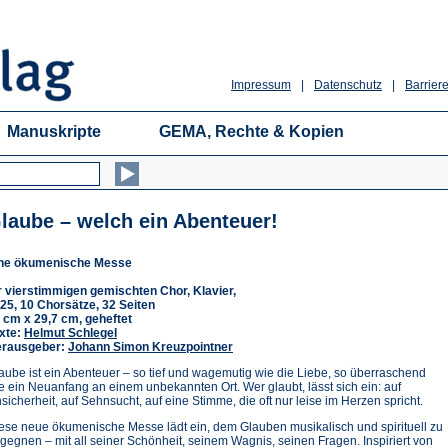
Impressum
|
Datenschutz
|
Barriere
Manuskripte
GEMA, Rechte & Kopien
laube – welch ein Abenteuer!
ne ökumenische Messe
r vierstimmigen gemischten Chor, Klavier,
25, 10 Chorsätze, 32 Seiten
 cm x 29,7 cm, geheftet
xte:
Helmut Schlegel
rausgeber:
Johann Simon Kreuzpointner
aube ist ein Abenteuer – so tief und wagemutig wie die Liebe, so überraschend
e ein Neuanfang an einem unbekannten Ort. Wer glaubt, lässt sich ein: auf
sicherheit, auf Sehnsucht, auf eine Stimme, die oft nur leise im Herzen spricht.
ese neue ökumenische Messe lädt ein, dem Glauben musikalisch und spirituell zu
gegnen – mit all seiner Schönheit, seinem Wagnis, seinen Fragen. Inspiriert von