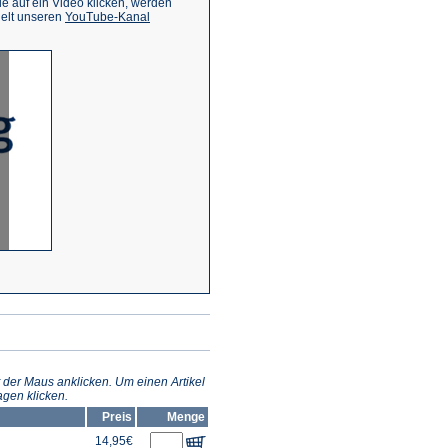
 auf ein Video klicken, werden
(Öffnet
ielt unseren
YouTube-Kanal
in
einem
neuen
Tab)
 der Maus anklicken. Um einen Artikel
gen klicken.
Preis
Menge
14,95€