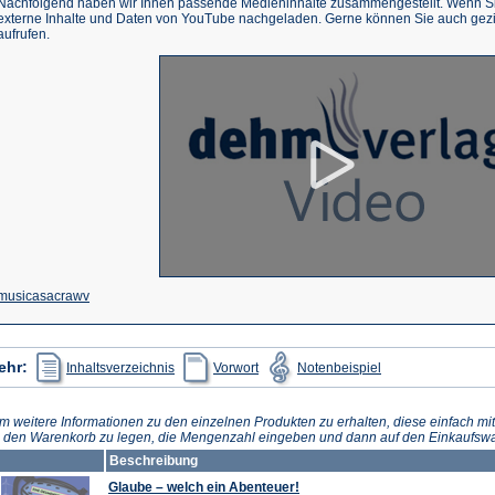
Nachfolgend haben wir Ihnen passende Medieninhalte zusammengestellt. Wenn Sie
externe Inhalte und Daten von YouTube nachgeladen. Gerne können Sie auch gez
aufrufen.
(Öffnet
musicasacrawv
in
einem
(Öffnet
(Öffnet
(Öffnet
ehr:
Inhaltsverzeichnis
Vorwort
Notenbeispiel
in
in
in
neuen
einem
einem
einem
neuen
neuen
neuen
Tab)
Tab)
Tab)
Tab)
m weitere Informationen zu den einzelnen Produkten zu erhalten, diese einfach mit
n den Warenkorb zu legen, die Mengenzahl eingeben und dann auf den Einkaufswa
Beschreibung
Glaube – welch ein Abenteuer!