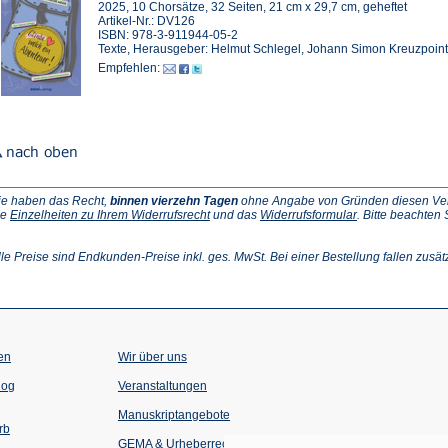
2025, 10 Chorsätze, 32 Seiten, 21 cm x 29,7 cm, geheftet
Artikel-Nr.: DV126
ISBN: 978-3-911944-05-2
Texte, Herausgeber: Helmut Schlegel, Johann Simon Kreuzpoin
Empfehlen:
ie haben das Recht,
binnen vierzehn Tagen
ohne Angabe von Gründen diesen Vertr
(Öffnet
(Öffnet
ie
Einzelheiten zu Ihrem Widerrufsrecht
und das
Widerrufsformular
. Bitte beachten
ffnet
in
in
einem
einem
inem
neuen
neuen
lle Preise sind Endkunden-Preise inkl. ges. MwSt. Bei einer Bestellung fallen zusät
euen
Tab)
Tab)
ab)
en
Wir über uns
(Öffnet
(Öffnet
log
Veranstaltungen
in
in
einem
einem
Manuskriptangebote
neuen
neuen
rb
Tab)
Tab)
GEMA & Urheberrecht