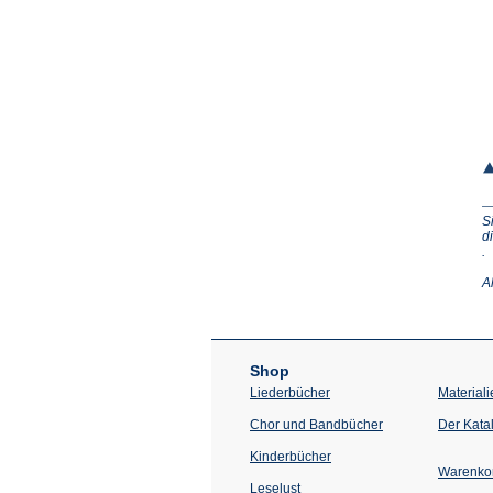
S
d
(Ö
.
in
e
A
n
T
Shop
Liederbücher
Materiali
Chor und Bandbücher
Der Kata
Kinderbücher
Warenko
Leselust