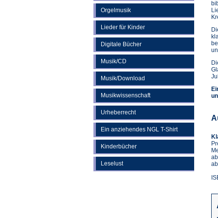
bi
Orgelmusik
Li
Kr
Lieder für Kinder
Di
kl
be
Digitale Bücher
un
Musik/CD
Di
Gl
Ju
Musik/Download
Ei
Musikwissenschaft
un
Urheberrecht
A
Ein anziehendes NGL T-Shirt
Kl
Pr
Kinderbücher
Me
ab
Leselust
ab
IS