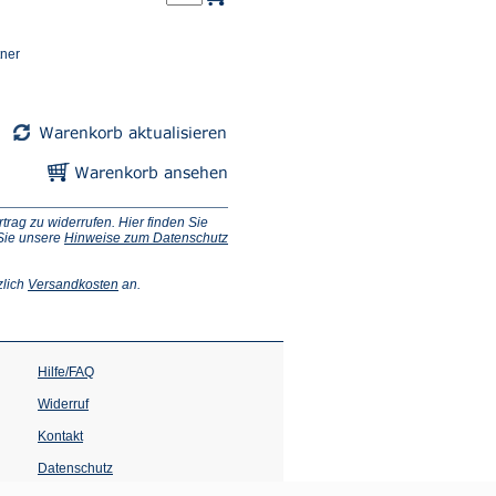
tner
ag zu widerrufen. Hier finden Sie
 Sie unsere
Hinweise zum Datenschutz
(Öffnet
zlich
Versandkosten
an.
in
einem
neuen
Tab)
Hilfe/FAQ
Widerruf
Kontakt
Datenschutz