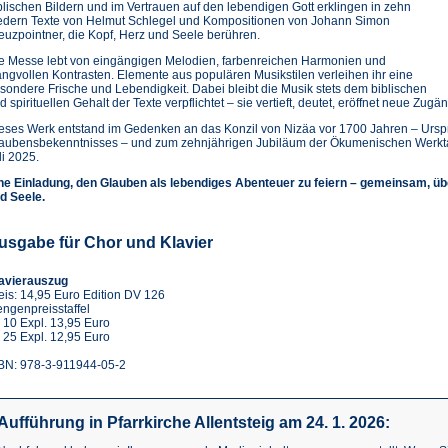
blischen Bildern und im Vertrauen auf den lebendigen Gott erklingen in zehn
edern Texte von Helmut Schlegel und Kompositionen von Johann Simon
euzpointner, die Kopf, Herz und Seele berühren.
e Messe lebt von eingängigen Melodien, farbenreichen Harmonien und
angvollen Kontrasten. Elemente aus populären Musikstilen verleihen ihr eine
sondere Frische und Lebendigkeit. Dabei bleibt die Musik stets dem biblischen
d spirituellen Gehalt der Texte verpflichtet – sie vertieft, deutet, eröffnet neue Zugä
eses Werk entstand im Gedenken an das Konzil von Nizäa vor 1700 Jahren – Urspr
aubensbekenntnisses – und zum zehnjährigen Jubiläum der Ökumenischen Werktage
li 2025.
ne Einladung, den Glauben als lebendiges Abenteuer zu feiern – gemeinsam, ü
d Seele.
usgabe für Chor und Klavier
avierauszug
eis: 14,95 Euro Edition DV 126
ngenpreisstaffel
 10 Expl. 13,95 Euro
 25 Expl. 12,95 Euro
BN: 978-3-911944-05-2
Aufführung in Pfarrkirche Allentsteig am 24. 1. 2026: