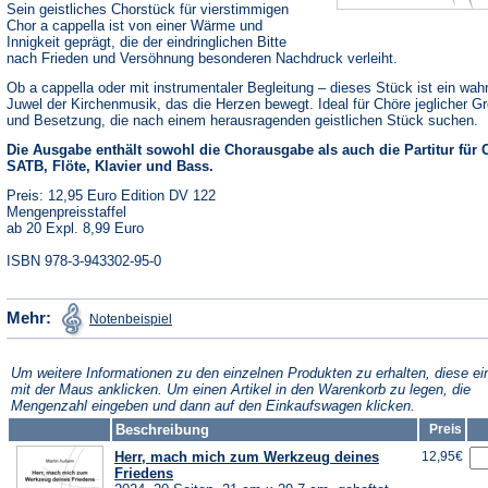
Sein geistliches Chorstück für vierstimmigen
Chor a cappella ist von einer Wärme und
Innigkeit geprägt, die der eindringlichen Bitte
nach Frieden und Versöhnung besonderen Nachdruck verleiht.
Ob a cappella oder mit instrumentaler Begleitung – dieses Stück ist ein wah
Juwel der Kirchenmusik, das die Herzen bewegt. Ideal für Chöre jeglicher G
und Besetzung, die nach einem herausragenden geistlichen Stück suchen.
Die Ausgabe enthält sowohl die Chorausgabe als auch die Partitur für 
SATB, Flöte, Klavier und Bass.
Preis: 12,95 Euro Edition DV 122
Mengenpreisstaffel
ab 20 Expl. 8,99 Euro
ISBN 978-3-943302-95-0
(Öffnet
Mehr:
Notenbeispiel
in
einem
neuen
Tab)
Um weitere Informationen zu den einzelnen Produkten zu erhalten, diese ei
mit der Maus anklicken. Um einen Artikel in den Warenkorb zu legen, die
Mengenzahl eingeben und dann auf den Einkaufswagen klicken.
Beschreibung
Preis
Herr, mach mich zum Werkzeug deines
12,95€
Friedens