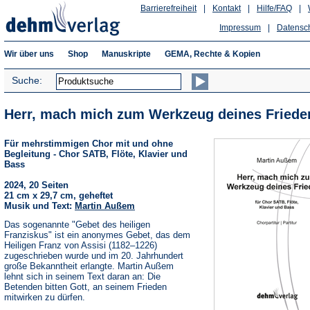
Barrierefreiheit
|
Kontakt
|
Hilfe/FAQ
|
Impressum
|
Datensc
Wir über uns
Shop
Manuskripte
GEMA, Rechte & Kopien
Suche:
Herr, mach mich zum Werkzeug deines Friede
Für mehrstimmigen Chor mit und ohne
Begleitung - Chor SATB, Flöte, Klavier und
Bass
2024, 20 Seiten
21 cm x 29,7 cm, geheftet
Musik und Text:
Martin Außem
Das sogenannte "Gebet des heiligen
Franziskus" ist ein anonymes Gebet, das dem
Heiligen Franz von Assisi (1182–1226)
zugeschrieben wurde und im 20. Jahrhundert
große Bekanntheit erlangte. Martin Außem
lehnt sich in seinem Text daran an: Die
Betenden bitten Gott, an seinem Frieden
mitwirken zu dürfen.