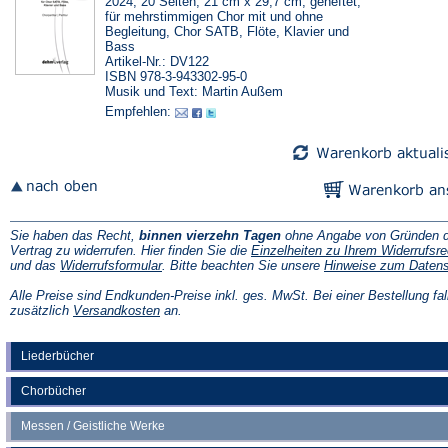
2024, 20 Seiten, 21 cm x 29,7 cm, geheftet,
für mehrstimmigen Chor mit und ohne
Begleitung, Chor SATB, Flöte, Klavier und
Bass
Artikel-Nr.: DV122
ISBN 978-3-943302-95-0
Musik und Text: Martin Außem
Empfehlen:
Sie haben das Recht,
binnen vierzehn Tagen
ohne Angabe von Gründen d
Vertrag zu widerrufen. Hier finden Sie die
Einzelheiten zu Ihrem Widerrufsre
(Öffnet
und das
Widerrufsformular
. Bitte beachten Sie unsere
Hinweise zum Daten
in
einem
Alle Preise sind Endkunden-Preise inkl. ges. MwSt. Bei einer Bestellung fal
neuen
(Öffnet
zusätzlich
Versandkosten
an.
Tab)
in
einem
neuen
Liederbücher
Tab)
Chorbücher
Messen / Geistliche Werke