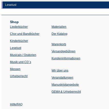
Leselust
Shop
Liederbücher
Materialien
(Öffnet
Chor und Bandbücher
Der Katalog
in
einem
Kinderbücher
neuen
Warenkorb
Tab)
Leselust
Versandgebühren
Musicals / Oratorien
Kundeninformationen
Musik und CD´s
Messen
Wir über uns
Urheberrecht
(Öffnet
Veranstaltungen
in
einem
Manuskriptangebote
neuen
Tab)
GEMA & Urheberrecht
Hilfe/FAQ